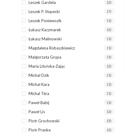
Leszek Gardeła
(2)
Leszek P. Słupecki
(7)
Leszek Poniewozik
(1)
Łukasz Kaczmarek
(2)
Łukasz Malinowski
(1)
Magdalena Robaszkiewicz
(1)
Małgorzata Grupa
(1)
Maria Lityńska‐Zając
(2)
Michał Dzik
(1)
Michał Kara
(1)
Michal Téra
(1)
Paweł Babij
(1)
Paweł Lis
(2)
Piotr Grochowski
(3)
Piotr Pranke
(2)