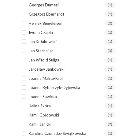
Georges Dumézil
(1)
Grzegorz Eberhardt
(1)
Henryk Biegeleisen
(2)
Iwona Czapla
(1)
Jan Kołakowski
(1)
Jan Stachniuk
(3)
Jan Witold Suliga
(1)
Jarosław Jankowski
(1)
Joanna Malita-Król
(1)
Joanna Rybarczyk-Dyjewska
(1)
Joanna Sawicka
(1)
Kalina Skóra
(1)
Kamil Gołdowski
(1)
Kamil Janicki
(2)
Karolina Czonstke-Świątkowska
(1)