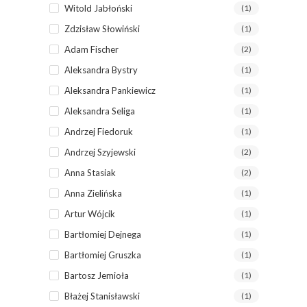
Witold Jabłoński
(1)
Zdzisław Słowiński
(1)
Adam Fischer
(2)
Aleksandra Bystry
(1)
Aleksandra Pankiewicz
(1)
Aleksandra Seliga
(1)
Andrzej Fiedoruk
(1)
Andrzej Szyjewski
(2)
Anna Stasiak
(2)
Anna Zielińska
(1)
Artur Wójcik
(1)
Bartłomiej Dejnega
(1)
Bartłomiej Gruszka
(1)
Bartosz Jemioła
(1)
Błażej Stanisławski
(1)