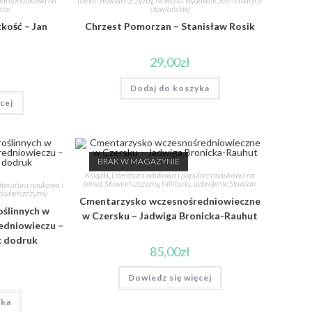
ularnonaukowa na
temat Słowiańszczyzny
,
Nowości wydawnicze o tematyce
zny
słowiańskiej
zkość – Jan
Chrzest Pomorzan – Stanisław Rosik
29,00
zł
Dodaj do koszyka
cej
BRAK W MAGAZYNIE
Książki
,
Literatura naukowa i popularnonaukowa na
temat Słowiańszczyzny
,
Militaria, uzbrojenie Słowian
iteratura naukowa i
owiańszczyzny
Cmentarzysko wczesnośredniowieczne
ślinnych w
w Czersku – Jadwiga Bronicka-Rauhut
redniowieczu –
c dodruk
85,00
zł
Dowiedz się więcej
yka