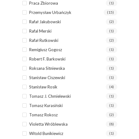
Praca Zbiorowa
(1)
Przemysław Urbańczyk
(15)
Rafał Jakubowski
(2)
Rafal Merski
(1)
Rafał Rutkowski
(2)
Remigiusz Gogosz
(1)
Robert F. Barkowski
(1)
Roksana Sitniewska
(1)
Stanisław Ciszewski
(1)
Stanisław Rosik
(4)
Tomasz J. Chmielewski
(1)
Tomasz Kurasiński
(1)
Tomasz Rokosz
(2)
Violetta Wróblewska
(8)
Witold Bunikiewicz
(1)