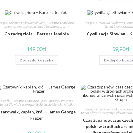
siążki
,
Kuchnia i zdrowie Słowian
,
Literatura naukowa i
Książki
,
Literatura naukowa i pop
popularnonaukowa na temat Słowiańszczyzny
temat Słowiańszczy
Co radzą zioła – Bartosz Jemioła
Cywilizacja Słowian – K
149,00
zł
59,90
zł
Dodaj do koszyka
Dodaj do kosz
Książki
,
Literatura naukowa i popularnonaukowa na
temat Słowiańszczyzny
,
Mitologia słowiańska książki
Książki
,
Literatura naukowa i pop
zarownik, kapłan, król – James George
temat Słowiańszczyzny
,
Odtwórstwo h
Frazer
Czas żupanów, czas czec
polski w źródłach arche
ikonograficznych i p