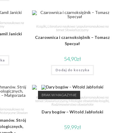
ularnonaukowa na
Książki
,
Literatura naukowa i popularnonaukowa na
zny
temat Słowiańszczyzny
amil Janicki
Czarownica i czarnoksiężnik – Tomasz
Specyał
54,90
zł
yka
Dodaj do koszyka
BRAK W MAGAZYNIE
Książki
,
Literatura naukowa i popularnonaukowa na
temat Słowiańszczyzny
,
Mitologia słowiańska książki
,
Rodzimowierstwo słowiańskie
ularnonaukowa na
Dary bogów – Witold Jabłoński
istoryczne Słowian
hmanów. Strój
ologicznych,
59,99
zł
isanych –