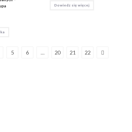
Dowiedz się więcej
upa
yka
5
6
…
20
21
22