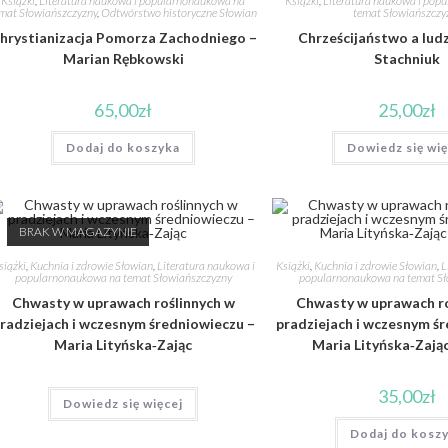
Książki
,
Literatura naukowa i popularnonaukowa na
Książki
,
Literatura naukowa i pop
mat Słowiańszczyzny
,
Odtwórstwo historyczne Słowian
temat Słowiańszczy
hrystianizacja Pomorza Zachodniego –
Chrześcijaństwo a lud
Marian Rębkowski
Stachniuk
65,00
zł
25,00
zł
Dodaj do koszyka
Dowiedz się wię
BRAK W MAGAZYNIE
siążki
,
Kuchnia i zdrowie Słowian
,
Literatura naukowa i
Książki
,
Kuchnia i zdrowie Słowian
,
L
popularnonaukowa na temat Słowiańszczyzny
popularnonaukowa na temat Sł
Chwasty w uprawach roślinnych w
Chwasty w uprawach ro
radziejach i wczesnym średniowieczu –
pradziejach i wczesnym ś
Maria Lityńska‐Zając
Maria Lityńska‐Zają
35,00
zł
Dowiedz się więcej
Dodaj do kosz