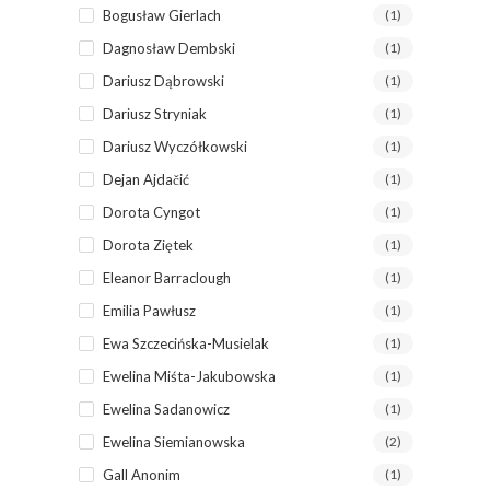
Bogusław Gierlach
(1)
Dagnosław Dembski
(1)
Dariusz Dąbrowski
(1)
Dariusz Stryniak
(1)
Dariusz Wyczółkowski
(1)
Dejan Ajdačić
(1)
Dorota Cyngot
(1)
Dorota Ziętek
(1)
Eleanor Barraclough
(1)
Emilia Pawłusz
(1)
Ewa Szczecińska-Musielak
(1)
Ewelina Miśta-Jakubowska
(1)
Ewelina Sadanowicz
(1)
Ewelina Siemianowska
(2)
Gall Anonim
(1)