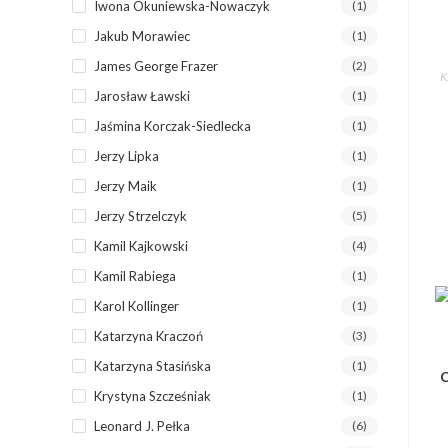
Iwona Okuniewska-Nowaczyk
(1)
Jakub Morawiec
(1)
James George Frazer
(2)
K
Jarosław Ławski
(1)
Jaśmina Korczak-Siedlecka
(1)
Jerzy Lipka
(1)
Jerzy Maik
(1)
Jerzy Strzelczyk
(5)
Kamil Kajkowski
(4)
Kamil Rabiega
(1)
Karol Kollinger
(1)
Katarzyna Kraczoń
(3)
Katarzyna Stasińska
(1)
C
Krystyna Szcześniak
(1)
Leonard J. Pełka
(6)