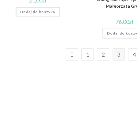
21,00
zł
Małgorzata Gr
Dodaj do koszyka
76,00
zł
Dodaj do kosz
1
2
3
4