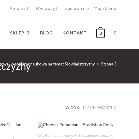
Autorzy
Wydawcy
Zamówienie
Moje konto
SKLEP
BLOG
KONTAKT
0
zczyzny
ukowa i popularnonaukowa na temat Słowiańszczyzny
>
Strona 3
WIDOK:
12
24
WSZYSTKO
Książki
,
Literatura naukowa i popularnonaukowa na