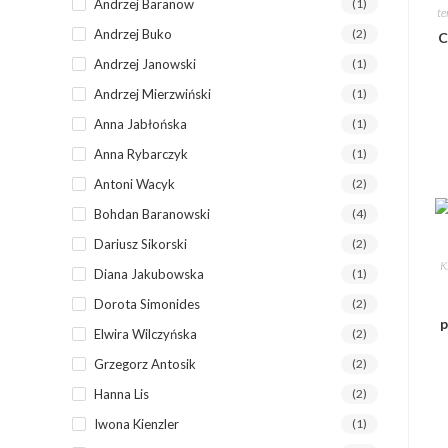
Andrzej Baranow
(1)
te
Andrzej Buko
(2)
C
Andrzej Janowski
(1)
Andrzej Mierzwiński
(1)
Anna Jabłońska
(1)
Anna Rybarczyk
(1)
Antoni Wacyk
(2)
Bohdan Baranowski
(4)
Dariusz Sikorski
(2)
K
Diana Jakubowska
(1)
Dorota Simonides
(2)
p
Elwira Wilczyńska
(2)
Grzegorz Antosik
(2)
Hanna Lis
(2)
Iwona Kienzler
(1)