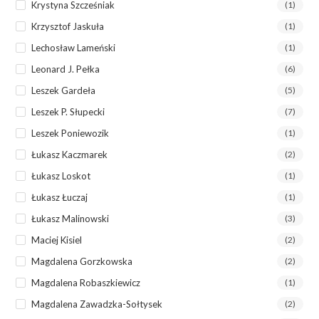
Krystyna Szcześniak
(1)
Krzysztof Jaskuła
(1)
Lechosław Lameński
(1)
Leonard J. Pełka
(6)
Leszek Gardeła
(5)
Leszek P. Słupecki
(7)
Leszek Poniewozik
(1)
Łukasz Kaczmarek
(2)
Łukasz Loskot
(1)
Łukasz Łuczaj
(1)
Łukasz Malinowski
(3)
Maciej Kisiel
(2)
Magdalena Gorzkowska
(2)
Magdalena Robaszkiewicz
(1)
Magdalena Zawadzka-Sołtysek
(2)