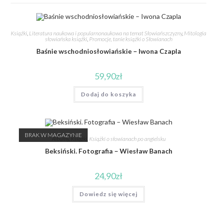
Książki
,
Literatura naukowa i popularnonaukowa na temat Słowiańszczyzny
,
Mitologia
słowiańska książki
,
Promocje, tanie książki o Słowianach
Baśnie wschodniosłowiańskie – Iwona Czapla
59,90
zł
Dodaj do koszyka
BRAK W MAGAZYNIE
Albumy
,
Książki
,
Książki o słowianach po angielsku
Beksiński. Fotografia – Wiesław Banach
24,90
zł
Dowiedz się więcej