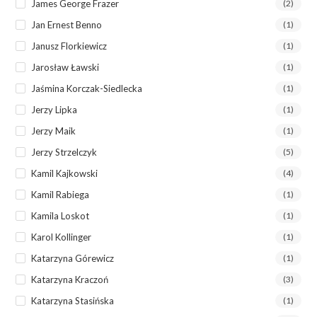
James George Frazer
(2)
Jan Ernest Benno
(1)
Janusz Florkiewicz
(1)
Jarosław Ławski
(1)
Jaśmina Korczak-Siedlecka
(1)
Jerzy Lipka
(1)
Jerzy Maik
(1)
Jerzy Strzelczyk
(5)
Kamil Kajkowski
(4)
Kamil Rabiega
(1)
Kamila Loskot
(1)
Karol Kollinger
(1)
Katarzyna Górewicz
(1)
Katarzyna Kraczoń
(3)
Katarzyna Stasińska
(1)