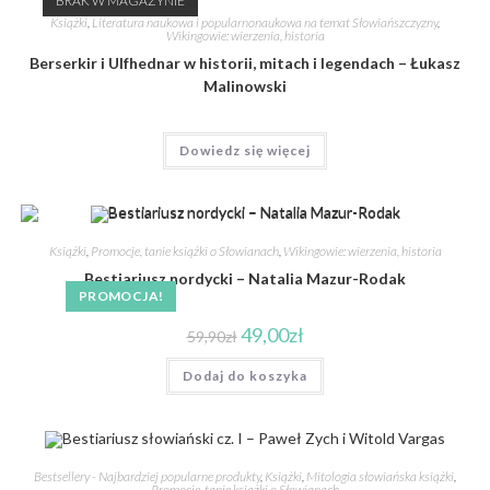
BRAK W MAGAZYNIE
Książki
,
Literatura naukowa i popularnonaukowa na temat Słowiańszczyzny
,
Wikingowie: wierzenia, historia
Berserkir i Ulfhednar w historii, mitach i legendach – Łukasz
Malinowski
Dowiedz się więcej
Książki
,
Promocje, tanie książki o Słowianach
,
Wikingowie: wierzenia, historia
Bestiariusz nordycki – Natalia Mazur-Rodak
PROMOCJA!
49,00
zł
59,90
zł
Dodaj do koszyka
Bestsellery - Najbardziej popularne produkty
,
Książki
,
Mitologia słowiańska książki
,
Promocje, tanie książki o Słowianach