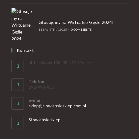
Głosujemy na Wirtualne Gęśle 2024!
11 KWIETNIA 2025
/
0 COMMENTS
Kontakt
ul. Piaskowa 108, 08-110 Siedlce
Telefon:
692-499-450
e-mail:
sklep@slowianskisklep.com.pl
Słowiański sklep