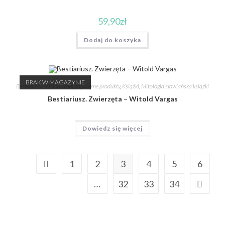
59,90
zł
Dodaj do koszyka
BRAK W MAGAZYNIE
Bestsellery - Najbardziej popularne produkty
,
Książki
,
Mitologia słowiańska książki
Bestiariusz. Zwierzęta – Witold Vargas
Dowiedz się więcej
1
2
3
4
5
6
…
32
33
34