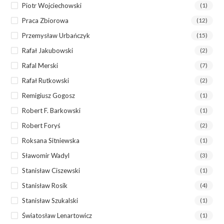
Piotr Wojciechowski
(1)
Praca Zbiorowa
(12)
Przemysław Urbańczyk
(15)
Rafał Jakubowski
(2)
Rafal Merski
(7)
Rafał Rutkowski
(2)
Remigiusz Gogosz
(1)
Robert F. Barkowski
(1)
Robert Foryś
(2)
Roksana Sitniewska
(1)
Sławomir Wadyl
(3)
Stanisław Ciszewski
(1)
Stanisław Rosik
(4)
Stanisław Szukalski
(1)
Światosław Lenartowicz
(1)