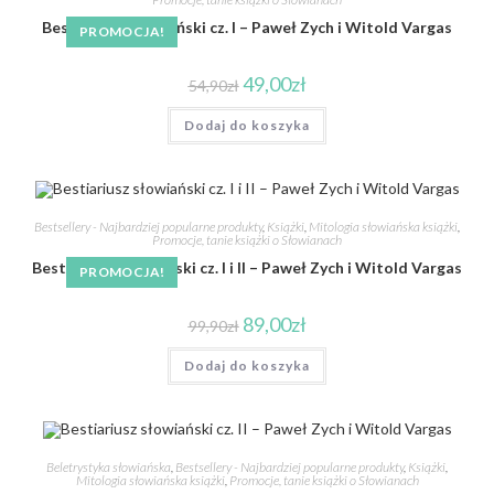
Bestiariusz słowiański cz. I – Paweł Zych i Witold Vargas
PROMOCJA!
49,00
zł
54,90
zł
Dodaj do koszyka
Bestsellery - Najbardziej popularne produkty
,
Książki
,
Mitologia słowiańska książki
,
Promocje, tanie książki o Słowianach
Bestiariusz słowiański cz. I i II – Paweł Zych i Witold Vargas
PROMOCJA!
89,00
zł
99,90
zł
Dodaj do koszyka
Beletrystyka słowiańska
,
Bestsellery - Najbardziej popularne produkty
,
Książki
,
Mitologia słowiańska książki
,
Promocje, tanie książki o Słowianach