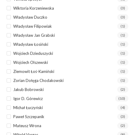
Wiktoria Korzeniewska
(3)
Władysław Duczko
(3)
Władysław Filipowiak
(1)
Władysław Jan Grabski
(1)
Władysław Łosiński
(1)
Wojciech Dzieduszycki
(1)
Wojciech Olszewski
(1)
Ziemowit Łoś-Kamiński
(1)
Zorian Dołęga Chodakowski
(1)
Jakub Bobrowski
(2)
Igor D. Górewicz
(10)
Michał Łuczyński
(4)
Paweł Szczepanik
(3)
Mateusz Wrona
(2)
Witold Vargas
(8)