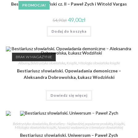
Bestiariusz słowiański cz. II – Paweł Zych i Witold Vargas
PROMOCJA!
49,00
zł
54,90
zł
Dodaj do koszyka
BRAK W MAGAZYNIE
Albumy
,
Beletrystyka słowiańska
,
Książki
,
Mitologia słowiańska książki
Bestiariusz słowiański. Opowiadania demoniczne –
Aleksandra Dobrowolska, Łukasz Wodziński
Dowiedz się więcej
Beletrystyka słowiańska
,
Bestsellery - Najbardziej popularne produkty
,
Książki
,
Mitologia słowiańska książki
,
Nowości wydawnicze o tematyce słowiańskiej
Bestiariusz słowiański. Uniwersum – Paweł Zych