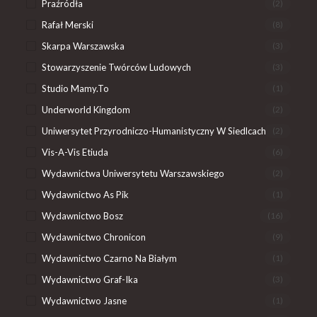
Praźródła
(2)
Rafał Merski
(8)
Skarpa Warszawska
(3)
Stowarzyszenie Twórców Ludowych
(3)
Studio Mamy.To
(1)
Underworld Kingdom
(2)
Uniwersytet Przyrodniczo-Humanistyczny W Siedlcach
(2)
Vis-A-Vis Etiuda
(6)
Wydawnictwa Uniwersytetu Warszawskiego
(2)
Wydawnictwo As Pik
(1)
Wydawnictwo Bosz
(16)
Wydawnictwo Chronicon
(9)
Wydawnictwo Czarno Na Białym
(1)
Wydawnictwo Graf-Ika
(3)
Wydawnictwo Jasne
(1)