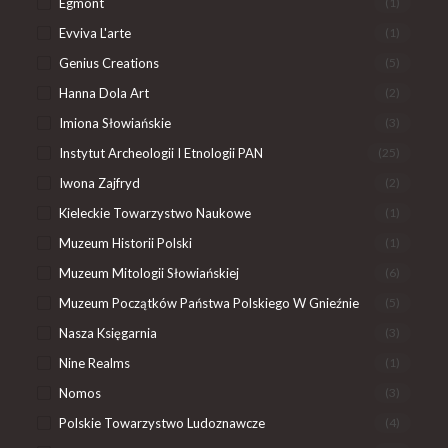
Egmont
(1)
Evviva L'arte
(1)
Genius Creations
(5)
Hanna Dola Art
(2)
Imiona Słowiańskie
(3)
Instytut Archeologii I Etnologii PAN
(25)
Iwona Zajfryd
(2)
Kieleckie Towarzystwo Naukowe
(1)
Muzeum Historii Polski
(1)
Muzeum Mitologii Słowiańskiej
(6)
Muzeum Początków Państwa Polskiego W Gnieźnie
(5)
Nasza Księgarnia
(3)
Nine Realms
(1)
Nomos
(3)
Polskie Towarzystwo Ludoznawcze
(4)