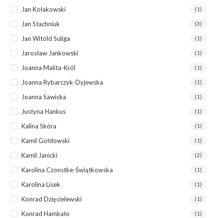
Jan Kołakowski
(1)
Jan Stachniuk
(3)
Jan Witold Suliga
(1)
Jarosław Jankowski
(1)
Joanna Malita-Król
(1)
Joanna Rybarczyk-Dyjewska
(1)
Joanna Sawicka
(1)
Justyna Hankus
(1)
Kalina Skóra
(1)
Kamil Gołdowski
(1)
Kamil Janicki
(2)
Karolina Czonstke-Świątkowska
(1)
Karolina Lisek
(1)
Konrad Dzięcielewski
(1)
Konrad Hamkało
(1)