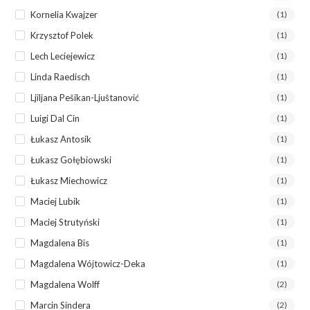
Kornelia Kwajzer
(1)
Krzysztof Polek
(1)
Lech Leciejewicz
(1)
Linda Raedisch
(1)
Ljiljana Pešikan-Ljuštanović
(1)
Luigi Dal Cin
(1)
Łukasz Antosik
(1)
Łukasz Gołębiowski
(1)
Łukasz Miechowicz
(1)
Maciej Lubik
(1)
Maciej Strutyński
(1)
Magdalena Bis
(1)
Magdalena Wójtowicz-Deka
(1)
Magdalena Wolff
(2)
Marcin Sindera
(2)