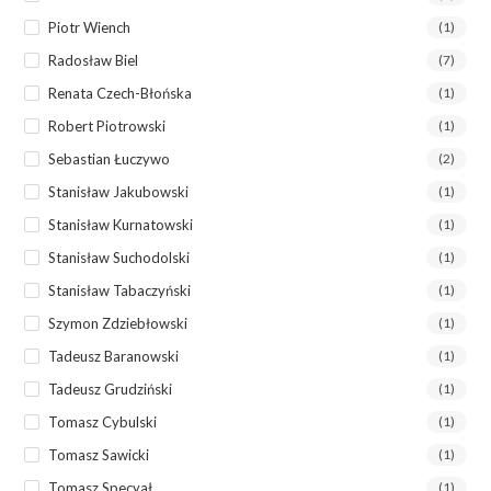
Piotr Wiench
(1)
Radosław Biel
(7)
Renata Czech-Błońska
(1)
Robert Piotrowski
(1)
Sebastian Łuczywo
(2)
Stanisław Jakubowski
(1)
Stanisław Kurnatowski
(1)
Stanisław Suchodolski
(1)
Stanisław Tabaczyński
(1)
Szymon Zdziebłowski
(1)
Tadeusz Baranowski
(1)
Tadeusz Grudziński
(1)
Tomasz Cybulski
(1)
Tomasz Sawicki
(1)
Tomasz Specyał
(1)