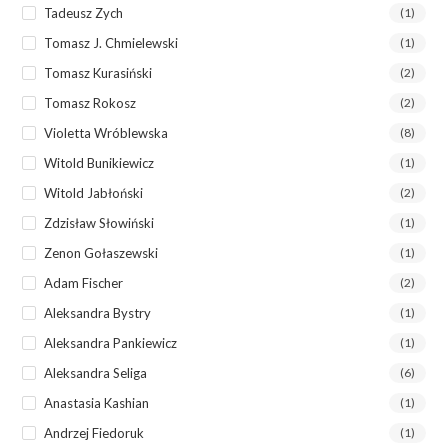
Tadeusz Zych
(1)
Tomasz J. Chmielewski
(1)
Tomasz Kurasiński
(2)
Tomasz Rokosz
(2)
Violetta Wróblewska
(8)
Witold Bunikiewicz
(1)
Witold Jabłoński
(2)
Zdzisław Słowiński
(1)
Zenon Gołaszewski
(1)
Adam Fischer
(2)
Aleksandra Bystry
(1)
Aleksandra Pankiewicz
(1)
Aleksandra Seliga
(6)
Anastasia Kashian
(1)
Andrzej Fiedoruk
(1)