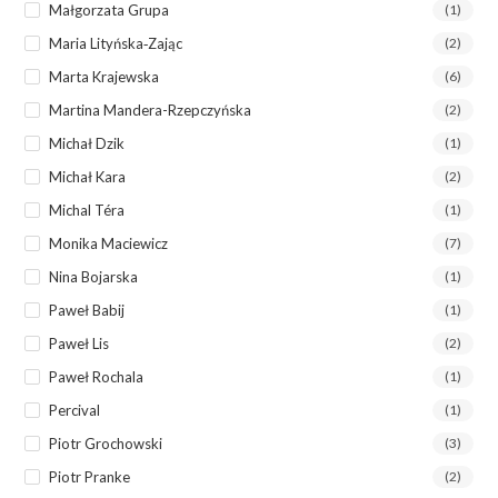
Małgorzata Grupa
(1)
Maria Lityńska‐Zając
(2)
Marta Krajewska
(6)
Martina Mandera-Rzepczyńska
(2)
Michał Dzik
(1)
Michał Kara
(2)
Michal Téra
(1)
Monika Maciewicz
(7)
Nina Bojarska
(1)
Paweł Babij
(1)
Paweł Lis
(2)
Paweł Rochala
(1)
Percival
(1)
Piotr Grochowski
(3)
Piotr Pranke
(2)