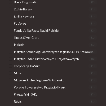
Black Dog Studio
(2)
Dzikie Barwy
(1)
Emilia Pawłusz
(1)
Fosforos
(1)
Fundacja Na Rzecz Nauki Polskiej
(2)
Hnoss Silver Craft
(1)
Insignis
(1)
Instytut Archeologii Uniwersytet Jagielloński W Krakowie
(1)
Instytut Badań Historycznych I Krajoznawczych
(8)
Korporacja Ha!art
(1)
Muza
(1)
Muzeum Archeologiczne W Gdańsku
(1)
Polskie Towarzystwo Przyjaciół Nauk
(1)
Prószyński I S-Ka
(2)
Rebis
(1)