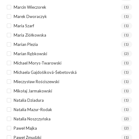
Marcin Wieczorek
(1)
Marek Dworaczyk
(1)
Maria Szarf
(1)
Maria Ziółkowska
(1)
Marian Plezia
(1)
Marian Rębkowski
(2)
Michael Morys-Twarowski
(1)
Michaela Gajdošíková-Šebetovská
(1)
Mieczysław Rościszewski
(1)
Mikołaj Jarmakowski
(1)
Natalia Dziadura
(1)
Natalia Mazur-Rodak
(1)
Natalia Noszczyńska
(2)
Paweł Majka
(2)
Paweł Żmudzki
(1)