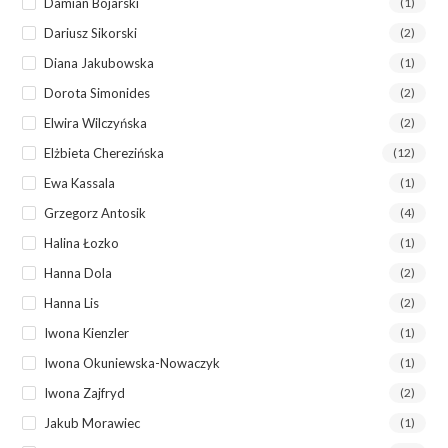
Damian Bojarski
(1)
Dariusz Sikorski
(2)
Diana Jakubowska
(1)
Dorota Simonides
(2)
Elwira Wilczyńska
(2)
Elżbieta Cherezińska
(12)
Ewa Kassala
(1)
Grzegorz Antosik
(4)
Halina Łozko
(1)
Hanna Dola
(2)
Hanna Lis
(2)
Iwona Kienzler
(1)
Iwona Okuniewska-Nowaczyk
(1)
Iwona Zajfryd
(2)
Jakub Morawiec
(1)