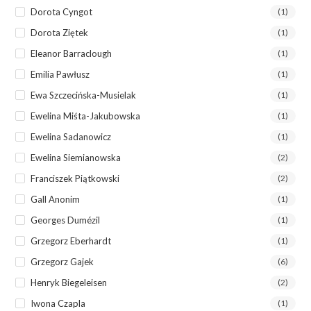
Dorota Cyngot
(1)
Dorota Ziętek
(1)
Eleanor Barraclough
(1)
Emilia Pawłusz
(1)
Ewa Szczecińska-Musielak
(1)
Ewelina Miśta-Jakubowska
(1)
Ewelina Sadanowicz
(1)
Ewelina Siemianowska
(2)
Franciszek Piątkowski
(2)
Gall Anonim
(1)
Georges Dumézil
(1)
Grzegorz Eberhardt
(1)
Grzegorz Gajek
(6)
Henryk Biegeleisen
(2)
Iwona Czapla
(1)