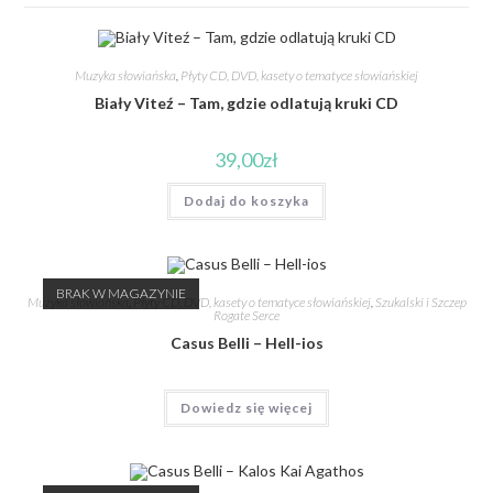
Muzyka słowiańska
,
Płyty CD, DVD, kasety o tematyce słowiańskiej
Biały Viteź – Tam, gdzie odlatują kruki CD
39,00
zł
Dodaj do koszyka
BRAK W MAGAZYNIE
Muzyka słowiańska
,
Płyty CD, DVD, kasety o tematyce słowiańskiej
,
Szukalski i Szczep
Rogate Serce
Casus Belli – Hell-ios
Dowiedz się więcej