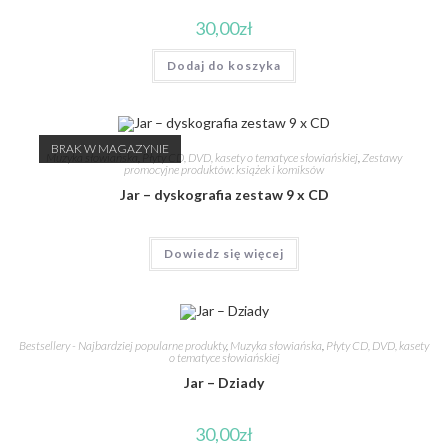
30,00
zł
Dodaj do koszyka
BRAK W MAGAZYNIE
Muzyka słowiańska
,
Płyty CD, DVD, kasety o tematyce słowiańskiej
,
Zestawy
promocyjne produktów: książek i komiksów
Jar – dyskografia zestaw 9 x CD
Dowiedz się więcej
Bestsellery - Najbardziej popularne produkty
,
Muzyka słowiańska
,
Płyty CD, DVD, kasety
o tematyce słowiańskiej
Jar – Dziady
30,00
zł