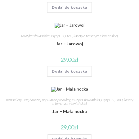
Dodaj do koszyka
Muzyka słowiańska
,
Płyty CD, DVD, kasety o tematyce słowiańskiej
Jar – Jarowoj
29,00
zł
Dodaj do koszyka
Bestsellery - Najbardziej popularne produkty
,
Muzyka słowiańska
,
Płyty CD, DVD, kasety
o tematyce słowiańskiej
Jar – Mała nocka
29,00
zł
Dodaj do koszyka