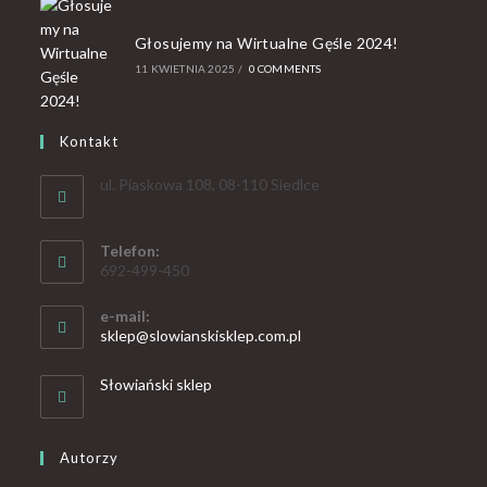
Głosujemy na Wirtualne Gęśle 2024!
11 KWIETNIA 2025
/
0 COMMENTS
Kontakt
ul. Piaskowa 108, 08-110 Siedlce
Telefon:
692-499-450
e-mail:
sklep@slowianskisklep.com.pl
Słowiański sklep
Autorzy