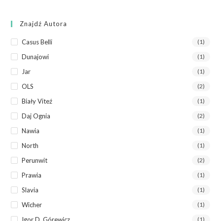
Znajdź Autora
Casus Belli
(1)
Dunajowi
(1)
Jar
(1)
OLS
(2)
Biały Viteź
(1)
Daj Ognia
(2)
Nawia
(1)
North
(1)
Perunwit
(2)
Prawia
(1)
Slavia
(1)
Wicher
(1)
Igor D. Górewicz
(1)