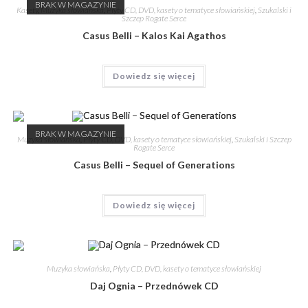
BRAK W MAGAZYNIE
Kasety
,
Muzyka słowiańska
,
Płyty CD, DVD, kasety o tematyce słowiańskiej
,
Szukalski i
Szczep Rogate Serce
Casus Belli – Kalos Kai Agathos
Dowiedz się więcej
BRAK W MAGAZYNIE
Muzyka słowiańska
,
Płyty CD, DVD, kasety o tematyce słowiańskiej
,
Szukalski i Szczep
Rogate Serce
Casus Belli – Sequel of Generations
Dowiedz się więcej
Muzyka słowiańska
,
Płyty CD, DVD, kasety o tematyce słowiańskiej
Daj Ognia – Przednówek CD