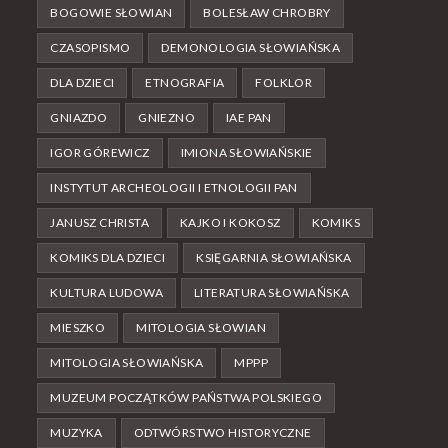
BOGOWIE SŁOWIAN
BOLESŁAW CHROBRY
CZASOPISMO
DEMONOLOGIA SŁOWIAŃSKA
DLA DZIECI
ETNOGRAFIA
FOLKLOR
GNIAZDO
GNIEZNO
IAE PAN
IGOR GÓREWICZ
IMIONA SŁOWIAŃSKIE
INSTYTUT ARCHEOLOGII I ETNOLOGII PAN
JANUSZ CHRISTA
KAJKO I KOKOSZ
KOMIKS
KOMIKS DLA DZIECI
KSIĘGARNIA SŁOWIAŃSKA
KULTURA LUDOWA
LITERATURA SŁOWIAŃSKA
MIESZKO
MITOLOGIA SŁOWIAN
MITOLOGIA SŁOWIAŃSKA
MPPP
MUZEUM POCZĄTKÓW PAŃSTWA POLSKIEGO
MUZYKA
ODTWÓRSTWO HISTORYCZNE