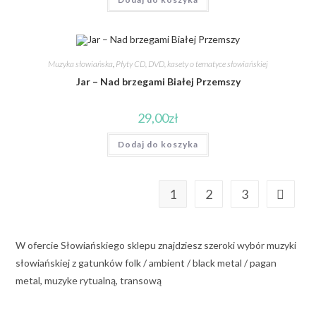
Muzyka słowiańska
,
Płyty CD, DVD, kasety o tematyce słowiańskiej
Jar – Nad brzegami Białej Przemszy
29,00
zł
Dodaj do koszyka
1
2
3
W ofercie Słowiańskiego sklepu znajdziesz szeroki wybór muzyki
słowiańskiej z gatunków folk / ambient / black metal / pagan
metal, muzyke rytualną, transową