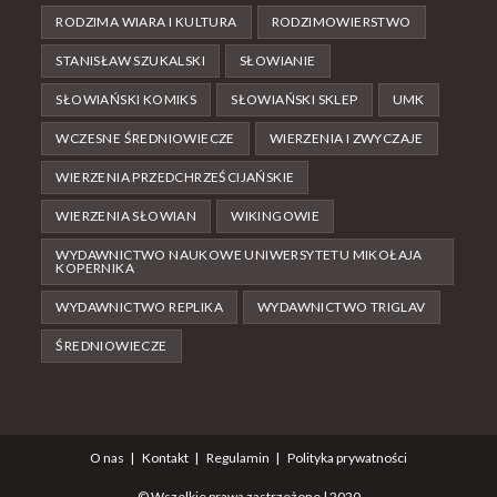
RODZIMA WIARA I KULTURA
RODZIMOWIERSTWO
STANISŁAW SZUKALSKI
SŁOWIANIE
SŁOWIAŃSKI KOMIKS
SŁOWIAŃSKI SKLEP
UMK
WCZESNE ŚREDNIOWIECZE
WIERZENIA I ZWYCZAJE
WIERZENIA PRZEDCHRZEŚCIJAŃSKIE
WIERZENIA SŁOWIAN
WIKINGOWIE
WYDAWNICTWO NAUKOWE UNIWERSYTETU MIKOŁAJA
KOPERNIKA
WYDAWNICTWO REPLIKA
WYDAWNICTWO TRIGLAV
ŚREDNIOWIECZE
O nas
Kontakt
Regulamin
Polityka prywatności
© Wszelkie prawa zastrzeżone | 2020