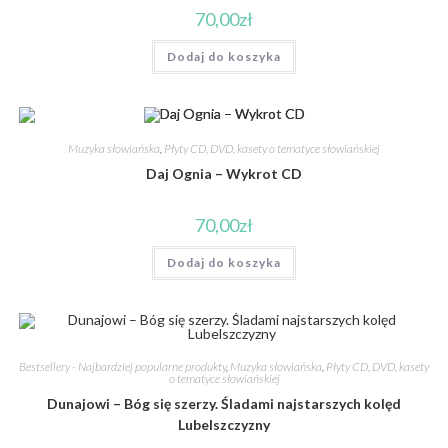
70,00
zł
Dodaj do koszyka
Muzyka słowiańska
,
Płyty CD, DVD, kasety o tematyce słowiańskiej
Daj Ognia – Wykrot CD
70,00
zł
Dodaj do koszyka
Bestsellery - Najbardziej popularne produkty
,
Muzyka słowiańska
,
Płyty CD, DVD, kasety
o tematyce słowiańskiej
Dunajowi – Bóg się szerzy. Śladami najstarszych kolęd
Lubelszczyzny