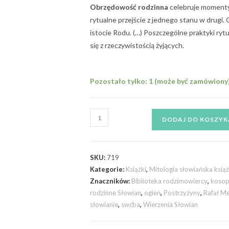
Obrzędowość rodzinna
celebruje momenty
rytualne przejście z jednego stanu w drugi.
istocie Rodu. (…) Poszczególne praktyki ryt
się z rzeczywistością żyjących.
Pozostało tylko: 1 (może być zamówiony
DODAJ DO KOSZYK
SKU:
719
Kategorie:
Książki
,
Mitologia słowiańska książ
Znaczników:
Biblioteka rodzimowiercy
,
kosop
rodzinne Słowian
,
ogień
,
Postrzyżyny
,
Rafał Me
słowianie
,
swćba
,
Wierzenia Słowian