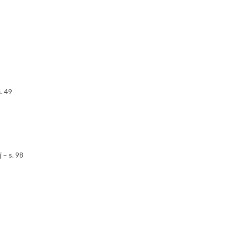
. 49
 – s. 98