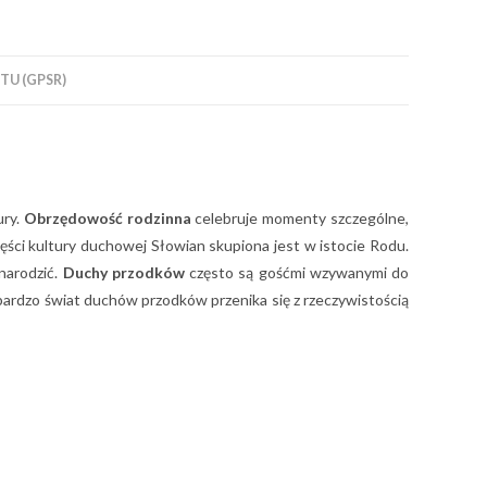
U (GPSR)
ury.
Obrzędowość rodzinna
celebruje momenty szczególne,
ęści kultury duchowej Słowian skupiona jest w istocie Rodu.
 narodzić.
Duchy przodków
często są gośćmi wzywanymi do
bardzo świat duchów przodków przenika się z rzeczywistością