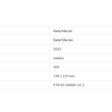
Rafal Merski
Rafał Merski
2023
miękka
300
148 x 210 mm
978-83-64886-10-2