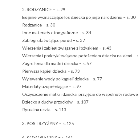
2. RODZANICE – s. 29
Boginie wyznaczające los dziecka po jego narodzeniu – s. 30
Rodzanice – s. 30
Inne materiały etnograficzne – s. 34
Zabiegi ułatwiające poród – s. 37
Wierzenia i zabiegi związane z łożyskiem – s. 43
Wierzenia i praktyki związane położeniem dziecka na ziemi – s
Zagrożenia dla matki i dziecka – s. 57
Pierwsza kąpiel dziecka – s. 73
Wylewanie wody po kąpieli dziecka – s. 77
Materiały uzupełniające – s. 97
Oczyszczenie matki i dziecka, przyjęcie do wspólnoty rodowej
Dziecko a duchy przodków – s. 107
Rytualna uczta – s. 113
3. POSTRZYŻYNY – s. 125
4. KOSOPLECINY – s. 141