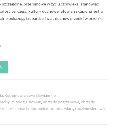
 szczególne, przełomowe w życiu człowieka, stanowiąc
 Całość tej części kultury duchowej Słowian skupiona jest w
ualne pokazują, jak bardzo świat duchów przodków przenika
)
A
ki
,
Rodzimowierstwo słowiańskie
leciny
,
mitologia słowian
,
obrzędy pogrzebowe
,
obrzędy
rski
,
reinkarnacja
,
Rodzanice
,
rodzima wiara
,
rodzimowierstwo
,