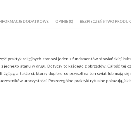
INFORMACJE DODATKOWE
OPINIE (0)
BEZPIECZEŃSTWO PRODUKT
zęść praktyk religijnych stanowi jeden z fundamentów słowiańskiej kult
 z jednego stanu w drugi. Dotyczy to każdego z obrzędów. Całość tej cz
 żyjący, a także ci, którzy dopiero co przyszli na ten świat lub mają się
czestników uroczystości. Poszczególne praktyki rytualne pokazują, jak 