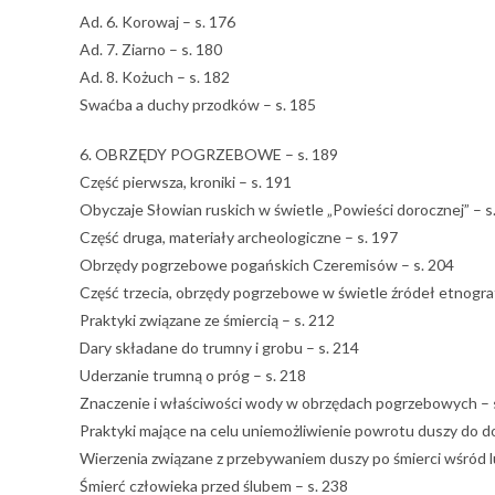
Ad. 6. Korowaj – s. 176
Ad. 7. Ziarno – s. 180
Ad. 8. Kożuch – s. 182
Swaćba a duchy przodków – s. 185
6. OBRZĘDY POGRZEBOWE – s. 189
Część pierwsza, kroniki – s. 191
Obyczaje Słowian ruskich w świetle „Powieści dorocznej” – s
Część druga, materiały archeologiczne – s. 197
Obrzędy pogrzebowe pogańskich Czeremisów – s. 204
Część trzecia, obrzędy pogrzebowe w świetle źródeł etnograf
Praktyki związane ze śmiercią – s. 212
Dary składane do trumny i grobu – s. 214
Uderzanie trumną o próg – s. 218
Znaczenie i właściwości wody w obrzędach pogrzebowych – 
Praktyki mające na celu uniemożliwienie powrotu duszy do d
Wierzenia związane z przebywaniem duszy po śmierci wśród lu
Śmierć człowieka przed ślubem – s. 238