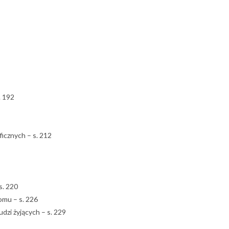
. 192
icznych – s. 212
s. 220
omu – s. 226
dzi żyjących – s. 229