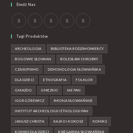
Śledź Nas
Tagi Produktów
ARCHEOLOGIA
BIBLIOTEKA RODZIMOWIERCY
BOGOWIE SŁOWIAN
BOLESŁAW CHROBRY
CZASOPISMO
DEMONOLOGIA SŁOWIAŃSKA
DLA DZIECI
ETNOGRAFIA
FOLKLOR
GNIAZDO
GNIEZNO
IAE PAN
IGOR GÓREWICZ
IMIONA SŁOWIAŃSKIE
INSTYTUT ARCHEOLOGII I ETNOLOGII PAN
JANUSZ CHRISTA
KAJKO I KOKOSZ
KOMIKS
KOMIKS DLA DZIECI
KSIĘGARNIA SŁOWIAŃSKA