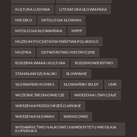
KULTURA LUDOWA
LITERATURA SŁOWIAŃSKA
MIESZKO
MITOLOGIA SŁOWIAN
MITOLOGIA SŁOWIAŃSKA
MPPP
MUZEUM POCZĄTKÓW PAŃSTWA POLSKIEGO
MUZYKA
ODTWÓRSTWO HISTORYCZNE
RODZIMA WIARA I KULTURA
RODZIMOWIERSTWO
STANISŁAW SZUKALSKI
SŁOWIANIE
SŁOWIAŃSKI KOMIKS
SŁOWIAŃSKI SKLEP
UMK
WCZESNE ŚREDNIOWIECZE
WIERZENIA I ZWYCZAJE
WIERZENIA PRZEDCHRZEŚCIJAŃSKIE
WIERZENIA SŁOWIAN
WIKINGOWIE
WYDAWNICTWO NAUKOWE UNIWERSYTETU MIKOŁAJA
KOPERNIKA