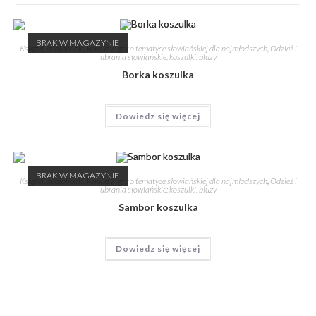
BRAK W MAGAZYNIE
Książki, audiobooki, komiksy i gry o tematyce słowiańskiej dla najmłodszych
,
Odzież i
ubrania słowiańskie: koszulki, bluzy
Borka koszulka
Dowiedz się więcej
BRAK W MAGAZYNIE
Książki, audiobooki, komiksy i gry o tematyce słowiańskiej dla najmłodszych
,
Odzież i
ubrania słowiańskie: koszulki, bluzy
Sambor koszulka
Dowiedz się więcej