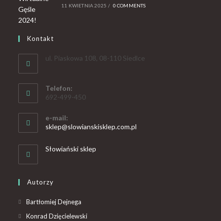
11 KWIETNIA 2025
/
0 COMMENTS
Kontakt
ul. Piaskowa 108, 08-110 Siedlce
Telefon:
692-499-450
e-mail:
sklep@slowianskisklep.com.pl
Słowiański sklep
Autorzy
Bartłomiej Dejnega
Konrad Dzięcielewski