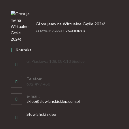
Głosujemy na Wirtualne Gęśle 2024!
11 KWIETNIA 2025
/
0 COMMENTS
Kontakt
ul. Piaskowa 108, 08-110 Siedlce
Telefon:
692-499-450
e-mail:
sklep@slowianskisklep.com.pl
Słowiański sklep