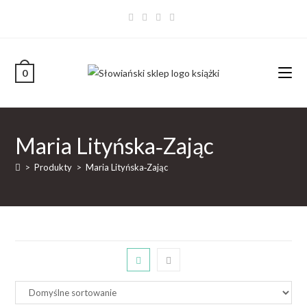
0
Maria Lityńska‐Zając
>
Produkty
>
Maria Lityńska‐Zając