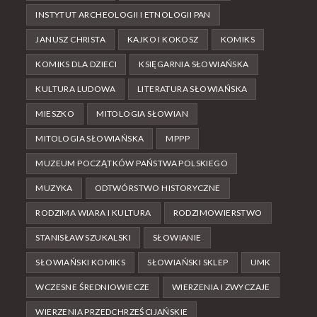
INSTYTUT ARCHEOLOGII I ETNOLOGII PAN
JANUSZ CHRISTA
KAJKO I KOKOSZ
KOMIKS
KOMIKS DLA DZIECI
KSIĘGARNIA SŁOWIAŃSKA
KULTURA LUDOWA
LITERATURA SŁOWIAŃSKA
MIESZKO
MITOLOGIA SŁOWIAN
MITOLOGIA SŁOWIAŃSKA
MPPP
MUZEUM POCZĄTKÓW PAŃSTWA POLSKIEGO
MUZYKA
ODTWÓRSTWO HISTORYCZNE
RODZIMA WIARA I KULTURA
RODZIMOWIERSTWO
STANISŁAW SZUKALSKI
SŁOWIANIE
SŁOWIAŃSKI KOMIKS
SŁOWIAŃSKI SKLEP
UMK
WCZESNE ŚREDNIOWIECZE
WIERZENIA I ZWYCZAJE
WIERZENIA PRZEDCHRZEŚCIJAŃSKIE