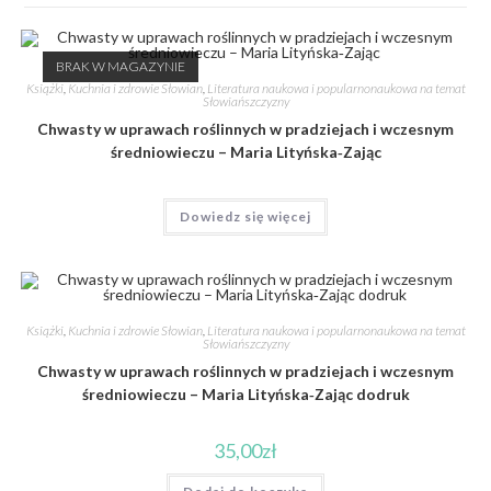
BRAK W MAGAZYNIE
Książki
,
Kuchnia i zdrowie Słowian
,
Literatura naukowa i popularnonaukowa na temat
Słowiańszczyzny
Chwasty w uprawach roślinnych w pradziejach i wczesnym
średniowieczu – Maria Lityńska‐Zając
Dowiedz się więcej
Książki
,
Kuchnia i zdrowie Słowian
,
Literatura naukowa i popularnonaukowa na temat
Słowiańszczyzny
Chwasty w uprawach roślinnych w pradziejach i wczesnym
średniowieczu – Maria Lityńska‐Zając dodruk
35,00
zł