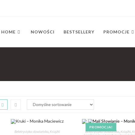
HOME
NOWOŚCI
BESTSELLERY
PROMOCJE
PROMOCJA!
Beletrystyka słowiańska
,
Książki
Beletrystyka słowiańska
,
Książki
,
Ks