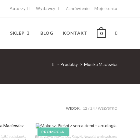
Autorzy
Wydawcy
Zamówienie
Moje konto
SKLEP
BLOG
KONTAKT
0
>
Produkty
>
Monika Maciewicz
WIDOK:
12
24
WSZYSTKO
PROMOCJA!
iążki, audiobooki,
Beletrystyka słowiańska
,
Książki
,
Nowości wydawnicze o