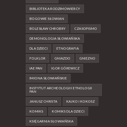
BIBLIOTEKA RODZIMOWIERCY
BOGOWIE SŁOWIAN
BOLESŁAW CHROBRY
CZASOPISMO
DEMONOLOGIA SŁOWIAŃSKA
DLA DZIECI
ETNOGRAFIA
FOLKLOR
GNIAZDO
GNIEZNO
IAE PAN
IGOR GÓREWICZ
IMIONA SŁOWIAŃSKIE
INSTYTUT ARCHEOLOGII I ETNOLOGII
PAN
JANUSZ CHRISTA
KAJKO I KOKOSZ
KOMIKS
KOMIKS DLA DZIECI
KSIĘGARNIA SŁOWIAŃSKA