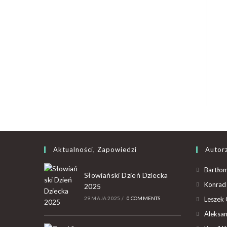
Aktualności, Zapowiedzi
Autor
Bartłom
Słowiański Dzień Dziecka
Konrad 
2025
29 MAJA 2025
/
0 COMMENTS
Leszek 
Aleksan