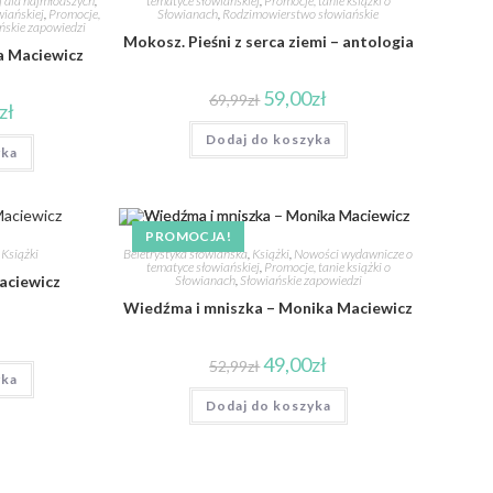
ej dla najmłodszych
,
tematyce słowiańskiej
,
Promocje, tanie książki o
iańskiej
,
Promocje,
Słowianach
,
Rodzimowierstwo słowiańskie
ńskie zapowiedzi
Mokosz. Pieśni z serca ziemi – antologia
a Maciewicz
59,00
zł
69,99
zł
zł
Dodaj do koszyka
yka
PROMOCJA!
,
Książki
Beletrystyka słowiańska
,
Książki
,
Nowości wydawnicze o
tematyce słowiańskiej
,
Promocje, tanie książki o
aciewicz
Słowianach
,
Słowiańskie zapowiedzi
Wiedźma i mniszka – Monika Maciewicz
49,00
zł
52,99
zł
yka
Dodaj do koszyka