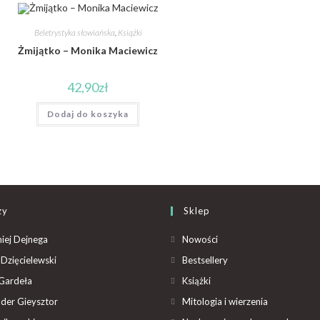
Beletrystyka słowiańska
,
Książki
Żmijątko – Monika Maciewicz
42,90
zł
Dodaj do koszyka
zy
Sklep
iej Dejnega
Nowości
Dzięcielewski
Bestsellery
Gardeła
Książki
der Gieysztor
Mitologia i wierzenia