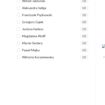
Witold Jabłoński
(1)
Aleksandra Seliga
(2)
Franciszek Piątkowski
(2)
Grzegorz Gajek
(2)
Justyna Hankus
(1)
Magdalena Wolff
(2)
Marcin Sindera
(2)
Paweł Majka
(2)
B
Wiktoria Korzeniewska
(2)