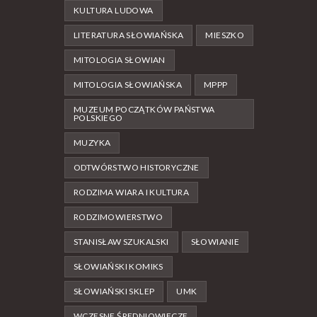
KULTURA LUDOWA
LITERATURA SŁOWIAŃSKA
MIESZKO
MITOLOGIA SŁOWIAN
MITOLOGIA SŁOWIAŃSKA
MPPP
MUZEUM POCZĄTKÓW PAŃSTWA
POLSKIEGO
MUZYKA
ODTWÓRSTWO HISTORYCZNE
RODZIMA WIARA I KULTURA
RODZIMOWIERSTWO
STANISŁAW SZUKALSKI
SŁOWIANIE
SŁOWIAŃSKI KOMIKS
SŁOWIAŃSKI SKLEP
UMK
WCZESNE ŚREDNIOWIECZE