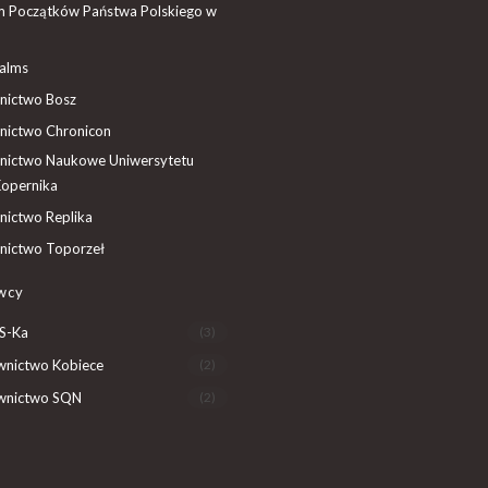
 Początków Państwa Polskiego w
ealms
ictwo Bosz
ictwo Chronicon
ictwo Naukowe Uniwersytetu
Kopernika
ictwo Replika
ictwo Toporzeł
wcy
 S-Ka
(3)
nictwo Kobiece
(2)
nictwo SQN
(2)