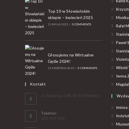
Kamil K
Krzyszto
Top 10 w Słowiańskim
sklepie – kwiecień 2025
Monika
11 MAJA 2025
/
0 COMMENTS
Rafał M
Stanisł
Paweł 
Stanisł
Głosujemy na Wirtualne
Violet
Gęśle 2024!
Witold 
11 KWIETNIA 2025
/
0 COMMENTS
Iwona Z
Kontakt
Magdal
ul. Piaskowa 108, 08-110 Siedlce
Wyda
Imiona 
Telefon:
Instytu
692-499-450
Muzeum 