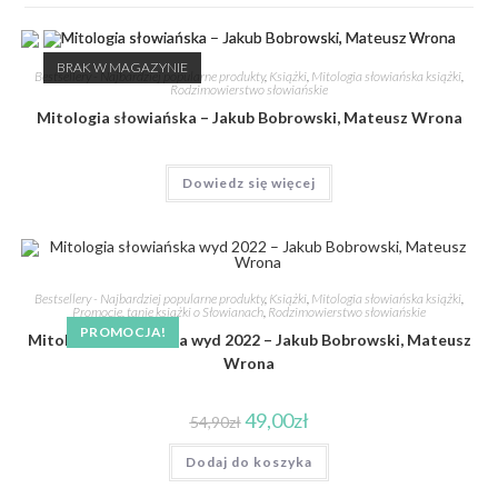
BRAK W MAGAZYNIE
Bestsellery - Najbardziej popularne produkty
,
Książki
,
Mitologia słowiańska książki
,
Rodzimowierstwo słowiańskie
Mitologia słowiańska – Jakub Bobrowski, Mateusz Wrona
Dowiedz się więcej
Bestsellery - Najbardziej popularne produkty
,
Książki
,
Mitologia słowiańska książki
,
Promocje, tanie książki o Słowianach
,
Rodzimowierstwo słowiańskie
PROMOCJA!
Mitologia słowiańska wyd 2022 – Jakub Bobrowski, Mateusz
Wrona
49,00
zł
54,90
zł
Dodaj do koszyka