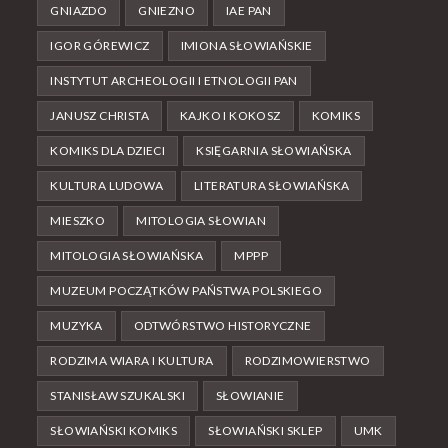
GNIAZDO
GNIEZNO
IAE PAN
IGOR GÓREWICZ
IMIONA SŁOWIAŃSKIE
INSTYTUT ARCHEOLOGII I ETNOLOGII PAN
JANUSZ CHRISTA
KAJKO I KOKOSZ
KOMIKS
KOMIKS DLA DZIECI
KSIĘGARNIA SŁOWIAŃSKA
KULTURA LUDOWA
LITERATURA SŁOWIAŃSKA
MIESZKO
MITOLOGIA SŁOWIAN
MITOLOGIA SŁOWIAŃSKA
MPPP
MUZEUM POCZĄTKÓW PAŃSTWA POLSKIEGO
MUZYKA
ODTWÓRSTWO HISTORYCZNE
RODZIMA WIARA I KULTURA
RODZIMOWIERSTWO
STANISŁAW SZUKALSKI
SŁOWIANIE
SŁOWIAŃSKI KOMIKS
SŁOWIAŃSKI SKLEP
UMK