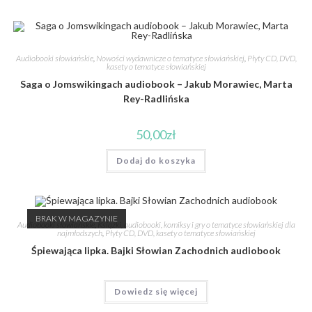
Audiobooki słowiańskie
,
Nowości wydawnicze o tematyce słowiańskiej
,
Płyty CD, DVD,
kasety o tematyce słowiańskiej
Saga o Jomswikingach audiobook – Jakub Morawiec, Marta
Rey-Radlińska
50,00
zł
Dodaj do koszyka
BRAK W MAGAZYNIE
Audiobooki słowiańskie
,
Książki, audiobooki, komiksy i gry o tematyce słowiańskiej dla
najmłodszych
,
Płyty CD, DVD, kasety o tematyce słowiańskiej
Śpiewająca lipka. Bajki Słowian Zachodnich audiobook
Dowiedz się więcej