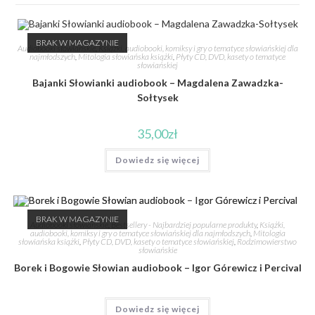
BRAK W MAGAZYNIE
Audiobooki słowiańskie
,
Książki, audiobooki, komiksy i gry o tematyce słowiańskiej dla
najmłodszych
,
Mitologia słowiańska książki
,
Płyty CD, DVD, kasety o tematyce
słowiańskiej
Bajanki Słowianki audiobook – Magdalena Zawadzka-
Sołtysek
35,00
zł
Dowiedz się więcej
BRAK W MAGAZYNIE
Audiobooki słowiańskie
,
Bestsellery - Najbardziej popularne produkty
,
Książki,
audiobooki, komiksy i gry o tematyce słowiańskiej dla najmłodszych
,
Mitologia
słowiańska książki
,
Płyty CD, DVD, kasety o tematyce słowiańskiej
,
Rodzimowierstwo
słowiańskie
Borek i Bogowie Słowian audiobook – Igor Górewicz i Percival
Dowiedz się więcej