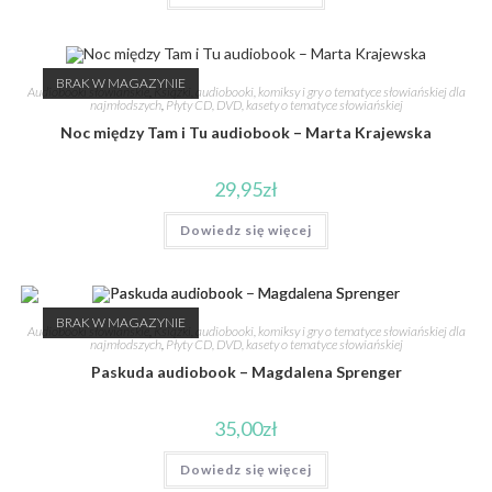
BRAK W MAGAZYNIE
Audiobooki słowiańskie
,
Książki, audiobooki, komiksy i gry o tematyce słowiańskiej dla
najmłodszych
,
Płyty CD, DVD, kasety o tematyce słowiańskiej
Noc między Tam i Tu audiobook – Marta Krajewska
29,95
zł
Dowiedz się więcej
BRAK W MAGAZYNIE
Audiobooki słowiańskie
,
Książki, audiobooki, komiksy i gry o tematyce słowiańskiej dla
najmłodszych
,
Płyty CD, DVD, kasety o tematyce słowiańskiej
Paskuda audiobook – Magdalena Sprenger
35,00
zł
Dowiedz się więcej