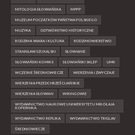
MITOLOGIA SŁOWIAŃSKA
MPPP
MUZEUM POCZĄTKÓW PAŃSTWA POLSKIEGO
MUZYKA
ODTWÓRSTWO HISTORYCZNE
RODZIMA WIARA I KULTURA
RODZIMOWIERSTWO
STANISŁAW SZUKALSKI
SŁOWIANIE
SŁOWIAŃSKI KOMIKS
SŁOWIAŃSKI SKLEP
UMK
WCZESNE ŚREDNIOWIECZE
WIERZENIA I ZWYCZAJE
WIERZENIA PRZEDCHRZEŚCIJAŃSKIE
WIERZENIA SŁOWIAN
WIKINGOWIE
WYDAWNICTWO NAUKOWE UNIWERSYTETU MIKOŁAJA
KOPERNIKA
WYDAWNICTWO REPLIKA
WYDAWNICTWO TRIGLAV
ŚREDNIOWIECZE