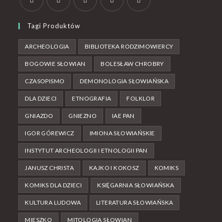
Tagi Produktów
ARCHEOLOGIA
BIBLIOTEKA RODZIMOWIERCY
BOGOWIE SŁOWIAN
BOLESŁAW CHROBRY
CZASOPISMO
DEMONOLOGIA SŁOWIAŃSKA
DLA DZIECI
ETNOGRAFIA
FOLKLOR
GNIAZDO
GNIEZNO
IAE PAN
IGOR GÓREWICZ
IMIONA SŁOWIAŃSKIE
INSTYTUT ARCHEOLOGII I ETNOLOGII PAN
JANUSZ CHRISTA
KAJKO I KOKOSZ
KOMIKS
KOMIKS DLA DZIECI
KSIĘGARNIA SŁOWIAŃSKA
KULTURA LUDOWA
LITERATURA SŁOWIAŃSKA
MIESZKO
MITOLOGIA SŁOWIAN