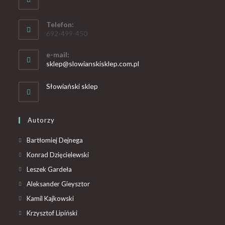
Telefon:
692-499-450
e-mail:
sklep@slowianskisklep.com.pl
Słowiański sklep
Autorzy
Bartłomiej Dejnega
Konrad Dzięcielewski
Leszek Gardeła
Aleksander Gieysztor
Kamil Kajkowski
Krzysztof Lipiński