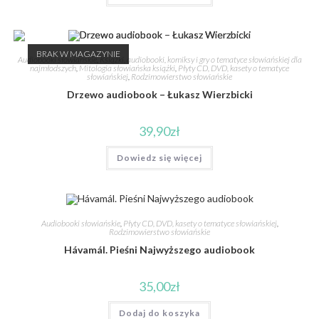
BRAK W MAGAZYNIE
Audiobooki słowiańskie
,
Książki, audiobooki, komiksy i gry o tematyce słowiańskiej dla
najmłodszych
,
Mitologia słowiańska książki
,
Płyty CD, DVD, kasety o tematyce
słowiańskiej
,
Rodzimowierstwo słowiańskie
Drzewo audiobook – Łukasz Wierzbicki
39,90
zł
Dowiedz się więcej
Audiobooki słowiańskie
,
Płyty CD, DVD, kasety o tematyce słowiańskiej
,
Rodzimowierstwo słowiańskie
Hávamál. Pieśni Najwyższego audiobook
35,00
zł
Dodaj do koszyka