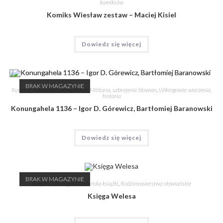
komiksów
Komiks Wiesław zestaw – Maciej Kisiel
Dowiedz się więcej
BRAK W MAGAZYNIE
Komiksy o tematyce słowiańskiej
,
Militaria, uzbrojenie Słowian
,
Wikingowie: wierzenia,
historia
Konungahela 1136 – Igor D. Górewicz, Bartłomiej Baranowski
Dowiedz się więcej
BRAK W MAGAZYNIE
Książki
,
Mitologia słowiańska książki
,
Rodzimowierstwo słowiańskie
Księga Welesa