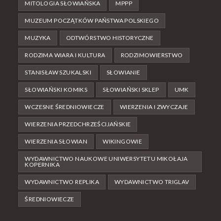
MITOLOGIA SŁOWIAŃSKA
MPPP
MUZEUM POCZĄTKÓW PAŃSTWA POLSKIEGO
MUZYKA
ODTWÓRSTWO HISTORYCZNE
RODZIMA WIARA I KULTURA
RODZIMOWIERSTWO
STANISŁAW SZUKALSKI
SŁOWIANIE
SŁOWIAŃSKI KOMIKS
SŁOWIAŃSKI SKLEP
UMK
WCZESNE ŚREDNIOWIECZE
WIERZENIA I ZWYCZAJE
WIERZENIA PRZEDCHRZEŚCIJAŃSKIE
WIERZENIA SŁOWIAN
WIKINGOWIE
WYDAWNICTWO NAUKOWE UNIWERSYTETU MIKOŁAJA
KOPERNIKA
WYDAWNICTWO REPLIKA
WYDAWNICTWO TRIGLAV
ŚREDNIOWIECZE