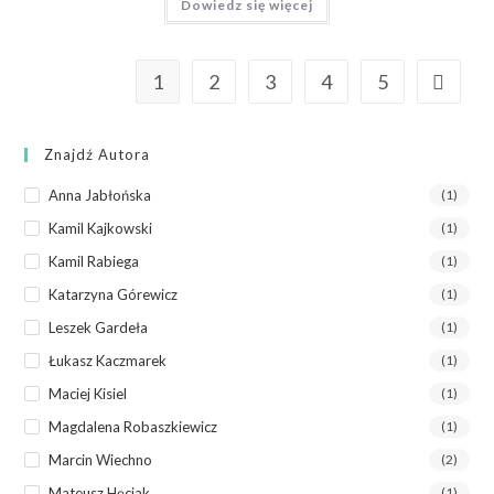
Dowiedz się więcej
1
2
3
4
5
Znajdź Autora
Anna Jabłońska
(1)
Kamil Kajkowski
(1)
Kamil Rabiega
(1)
Katarzyna Górewicz
(1)
Leszek Gardeła
(1)
Łukasz Kaczmarek
(1)
Maciej Kisiel
(1)
Magdalena Robaszkiewicz
(1)
Marcin Wiechno
(2)
Mateusz Hęciak
(1)