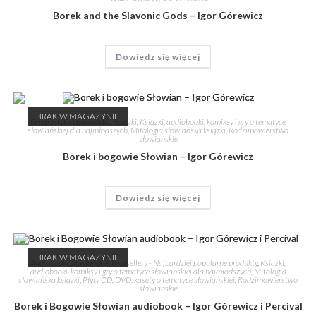
Borek and the Slavonic Gods – Igor Górewicz
Dowiedz się więcej
BRAK W MAGAZYNIE
Beletrystyka słowiańska
,
Książki
,
Książki, audiobooki, komiksy i gry o tematyce
słowiańskiej dla najmłodszych
,
Mitologia słowiańska książki
,
Rodzimowierstwo
słowiańskie
Borek i bogowie Słowian – Igor Górewicz
Dowiedz się więcej
BRAK W MAGAZYNIE
Audiobooki słowiańskie
,
Bestsellery - Najbardziej popularne produkty
,
Książki,
audiobooki, komiksy i gry o tematyce słowiańskiej dla najmłodszych
,
Mitologia
słowiańska książki
,
Płyty CD, DVD, kasety o tematyce słowiańskiej
,
Rodzimowierstwo
słowiańskie
Borek i Bogowie Słowian audiobook – Igor Górewicz i Percival