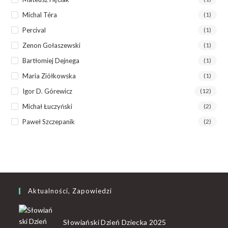
Michal Téra
(1)
Percival
(1)
Zenon Gołaszewski
(1)
Bartłomiej Dejnega
(1)
Maria Ziółkowska
(1)
Igor D. Górewicz
(12)
Michał Łuczyński
(2)
Paweł Szczepanik
(2)
Aktualności, Zapowiedzi
Słowiański Dzień Dziecka 2025