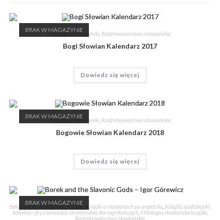
BRAK W MAGAZYNIE
Kalendarz Słowiański
,
Rodzimowierstwo słowiańskie
Bogi Słowian Kalendarz 2017
Dowiedz się więcej
BRAK W MAGAZYNIE
Kalendarz Słowiański
,
Rodzimowierstwo słowiańskie
Bogowie Słowian Kalendarz 2018
Dowiedz się więcej
BRAK W MAGAZYNIE
Beletrystyka słowiańska
,
Książki
,
Książki o słowianach po angielsku
,
Książki, audiobooki,
komiksy i gry o tematyce słowiańskiej dla najmłodszych
,
Mitologia słowiańska książki
,
Rodzimowierstwo słowiańskie