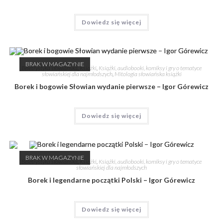
Dowiedz się więcej
BRAK W MAGAZYNIE
Beletrystyka słowiańska
,
Książki
,
Książki, audiobooki, komiksy i gry o tematyce
słowiańskiej dla najmłodszych
,
Mitologia słowiańska książki
Borek i bogowie Słowian wydanie pierwsze – Igor Górewicz
Dowiedz się więcej
BRAK W MAGAZYNIE
Beletrystyka słowiańska
,
Książki
,
Książki, audiobooki, komiksy i gry o tematyce
słowiańskiej dla najmłodszych
Borek i legendarne początki Polski – Igor Górewicz
Dowiedz się więcej