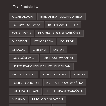
Tagi Produktów
ARCHEOLOGIA
BIBLIOTEKA RODZIMOWIERCY
BOGOWIE SŁOWIAN
BOLESŁAW CHROBRY
CZASOPISMO
DEMONOLOGIA SŁOWIAŃSKA
DLA DZIECI
ETNOGRAFIA
FOLKLOR
GNIAZDO
GNIEZNO
IAE PAN
IGOR GÓREWICZ
IMIONA SŁOWIAŃSKIE
INSTYTUT ARCHEOLOGII I ETNOLOGII PAN
JANUSZ CHRISTA
KAJKO I KOKOSZ
KOMIKS
KOMIKS DLA DZIECI
KSIĘGARNIA SŁOWIAŃSKA
KULTURA LUDOWA
LITERATURA SŁOWIAŃSKA
MIESZKO
MITOLOGIA SŁOWIAN