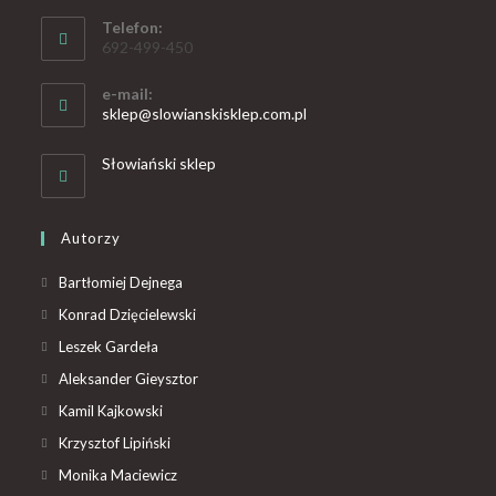
Telefon:
692-499-450
e-mail:
sklep@slowianskisklep.com.pl
Słowiański sklep
Autorzy
Bartłomiej Dejnega
Konrad Dzięcielewski
Leszek Gardeła
Aleksander Gieysztor
Kamil Kajkowski
Krzysztof Lipiński
Monika Maciewicz