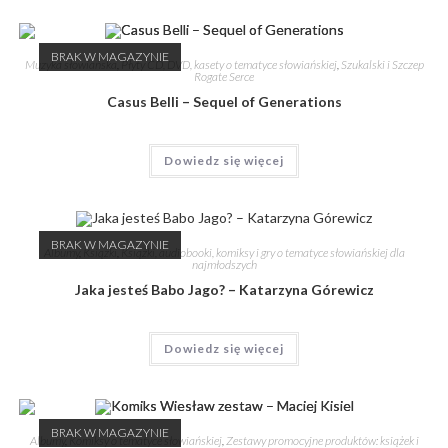
BRAK W MAGAZYNIE
Muzyka słowiańska
,
Płyty CD, DVD, kasety o tematyce słowiańskiej
,
Szukalski i Szczep
Rogate Serce
Casus Belli – Sequel of Generations
Dowiedz się więcej
BRAK W MAGAZYNIE
Albumy
,
Książki
,
Książki, audiobooki, komiksy i gry o tematyce słowiańskiej dla
najmłodszych
Jaka jesteś Babo Jago? – Katarzyna Górewicz
Dowiedz się więcej
BRAK W MAGAZYNIE
Albumy
,
Komiksy o tematyce słowiańskiej
,
Zestawy promocyjne produktów: książek i