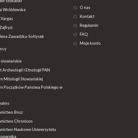
ław Szukalski
O nas
ta Wróblewska
Kontakt
 Vargas
Regulamin
Zajfryd
FAQ
ena Zawadzka-Sołtysek
Moje konto
wcy
 słowiańskie
t Archeologii i Etnologii PAN
 Mitologii Słowiańskiej
 Początków Państwa Polskiego w
ealms
nictwo Bosz
nictwo Chronicon
nictwo Naukowe Uniwersytetu
Kopernika