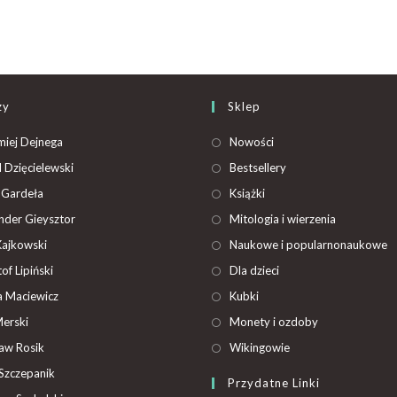
zy
Sklep
miej Dejnega
Nowości
 Dzięcielewski
Bestsellery
 Gardeła
Książki
nder Gieysztor
Mitologia i wierzenia
Kajkowski
Naukowe i popularnonaukowe
of Lipiński
Dla dzieci
 Maciewicz
Kubki
Merski
Monety i ozdoby
ław Rosik
Wikingowie
Szczepanik
Przydatne Linki