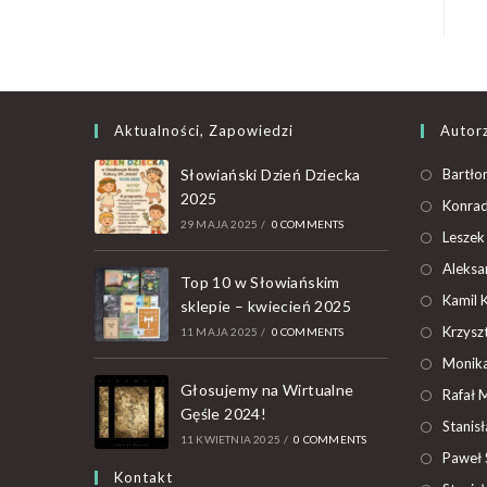
Aktualności, Zapowiedzi
Autor
Słowiański Dzień Dziecka
Bartło
2025
Konrad
29 MAJA 2025
/
0 COMMENTS
Leszek
Aleksa
Top 10 w Słowiańskim
Kamil 
sklepie – kwiecień 2025
Krzyszt
11 MAJA 2025
/
0 COMMENTS
Monika
Głosujemy na Wirtualne
Rafał 
Gęśle 2024!
Stanis
11 KWIETNIA 2025
/
0 COMMENTS
Paweł 
Kontakt