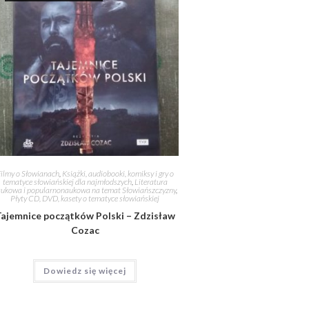
ilmy o Słowianach
,
Książki, audiobooki, komiksy i gry o
tematyce słowiańskiej dla najmłodszych
,
Literatura
ukowa i popularnonaukowa na temat Słowiańszczyzny
,
Płyty CD, DVD, kasety o tematyce słowiańskiej
ajemnice początków Polski – Zdzisław
Cozac
Dowiedz się więcej