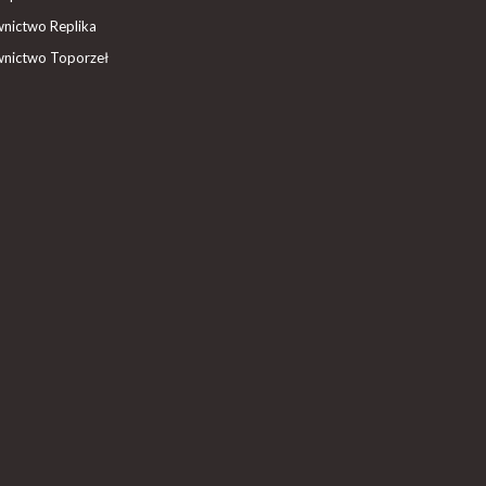
nictwo Replika
nictwo Toporzeł