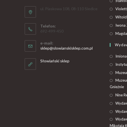
Stanis
ul. Piaskowa 108, 08-110 Siedlce
Violet
Witold
Iwona 
Telefon:
692-499-450
Magdal
e-mail:
Wyda
sklep@slowianskisklep.com.pl
Imiona
Słowiański sklep
Instytu
Muzeum
Muzeum
Gnieźnie
Nine R
Wydaw
Wydaw
Wydaw
Mikołaja 