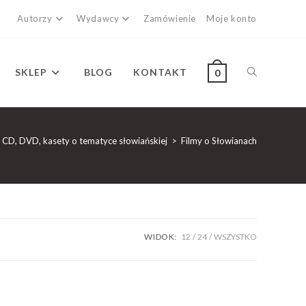
Autorzy
Wydawcy
Zamówienie
Moje konto
SKLEP
BLOG
KONTAKT
0
 CD, DVD, kasety o tematyce słowiańskiej
>
Filmy o Słowianach
WIDOK:
12
24
WSZYSTKO