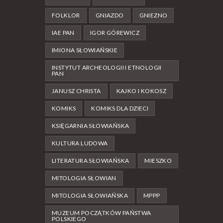
FOLKLOR
GNIAZDO
GNIEZNO
IAE PAN
IGOR GÓREWICZ
IMIONA SŁOWIAŃSKIE
INSTYTUT ARCHEOLOGII I ETNOLOGII
PAN
JANUSZ CHRISTA
KAJKO I KOKOSZ
KOMIKS
KOMIKS DLA DZIECI
KSIĘGARNIA SŁOWIAŃSKA
KULTURA LUDOWA
LITERATURA SŁOWIAŃSKA
MIESZKO
MITOLOGIA SŁOWIAN
MITOLOGIA SŁOWIAŃSKA
MPPP
MUZEUM POCZĄTKÓW PAŃSTWA
POLSKIEGO