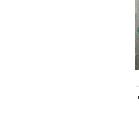
F
na
T