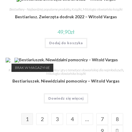
Bestsellery - Najbardziej popularne produkty
,
Książki
,
Mitologia słowiańska książki
Bestiariusz. Zwierzęta dodruk 2022 – Witold Vargas
49,90
zł
Dodaj do koszyka
BRAK W MAGAZYNIE
Książki
,
Książki, audiobooki, komiksy i gry o tematyce słowiańskiej dla najmłodszych
,
Mitologia słowiańska książki
Bestiariuszek. Niewidzialni pomocnicy – Witold Vargas
Dowiedz się więcej
1
2
3
4
…
7
8
9