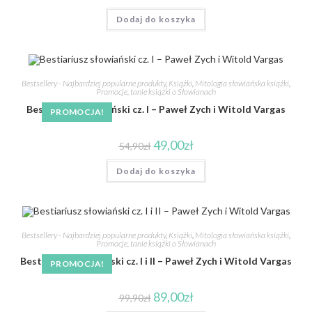
Dodaj do koszyka
Bestsellery - Najbardziej popularne produkty
,
Książki
,
Mitologia słowiańska książki
,
Promocje, tanie książki o Słowianach
Bestiariusz słowiański cz. I – Paweł Zych i Witold Vargas
PROMOCJA!
49,00
zł
54,90
zł
Dodaj do koszyka
Bestsellery - Najbardziej popularne produkty
,
Książki
,
Mitologia słowiańska książki
,
Promocje, tanie książki o Słowianach
Bestiariusz słowiański cz. I i II – Paweł Zych i Witold Vargas
PROMOCJA!
89,00
zł
99,90
zł