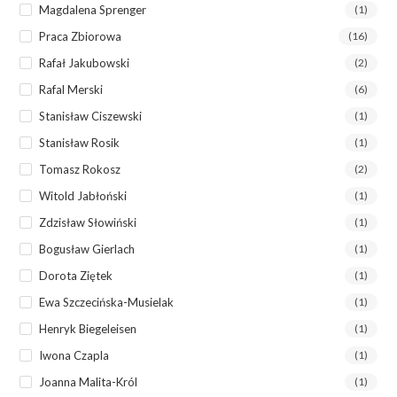
Magdalena Sprenger
(1)
Praca Zbiorowa
(16)
Rafał Jakubowski
(2)
Rafal Merski
(6)
Stanisław Ciszewski
(1)
Stanisław Rosik
(1)
Tomasz Rokosz
(2)
Witold Jabłoński
(1)
Zdzisław Słowiński
(1)
Bogusław Gierlach
(1)
Dorota Ziętek
(1)
Ewa Szczecińska-Musielak
(1)
Henryk Biegeleisen
(1)
Iwona Czapla
(1)
Joanna Malita-Król
(1)