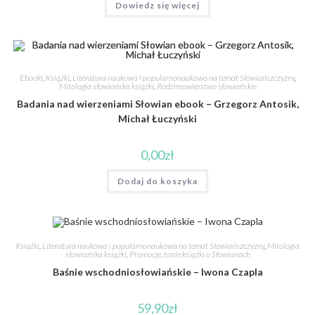
Dowiedz się więcej
Ebooki
,
Książki
,
Literatura naukowa i popularnonaukowa na temat Słowiańszczyzny
,
Mitologia słowiańska książki
,
Rodzimowierstwo słowiańskie
Badania nad wierzeniami Słowian ebook – Grzegorz Antosik,
Michał Łuczyński
0,00
zł
Dodaj do koszyka
Książki
,
Literatura naukowa i popularnonaukowa na temat Słowiańszczyzny
,
Mitologia
słowiańska książki
,
Promocje, tanie książki o Słowianach
Baśnie wschodniosłowiańskie – Iwona Czapla
59,90
zł