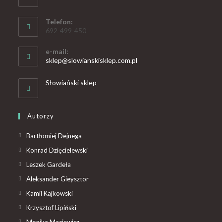
Telefon:
692-499-450
e-mail:
sklep@slowianskisklep.com.pl
Słowiański sklep
Autorzy
Bartłomiej Dejnega
Konrad Dzięcielewski
Leszek Gardeła
Aleksander Gieysztor
Kamil Kajkowski
Krzysztof Lipiński
Monika Maciewicz