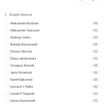
Znajdź Autora
Aleksander Brückner
(4)
Aleksander Gieysztor
(1)
Andreas Johns
(1)
Bohdan Baranowski
(3)
Dariusz Sikorski
(1)
Diana Jakubowska
(1)
Grzegorz Antosik
(4)
Jerzy Strzelczyk
(1)
Kamil Kajkowski
(2)
Leonard J. Pełka
(6)
Leszek P. Słupecki
(1)
Łukasz Kaczmarek
(1)