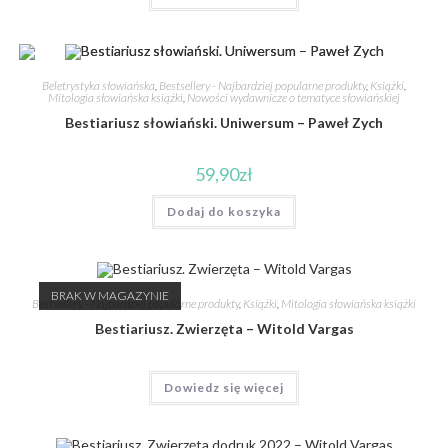
Beletrystyka słowiańska
,
Bestsellery - Najbardziej popularne produkty
,
Książki
,
Mitologia słowiańska książki
,
Nowości wydawnicze o tematyce słowiańskiej
Bestiariusz słowiański. Uniwersum – Paweł Zych
59,90
zł
Dodaj do koszyka
BRAK W MAGAZYNIE
Bestsellery - Najbardziej popularne produkty
,
Książki
,
Mitologia słowiańska książki
Bestiariusz. Zwierzęta – Witold Vargas
Dowiedz się więcej