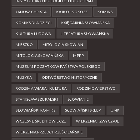
INSTYTUT ARCHEOLOGII I ETNOLOGII PAN
JANUSZ CHRISTA
KAJKO I KOKOSZ
KOMIKS
KOMIKS DLA DZIECI
KSIĘGARNIA SŁOWIAŃSKA
KULTURA LUDOWA
LITERATURA SŁOWIAŃSKA
MIESZKO
MITOLOGIA SŁOWIAN
MITOLOGIA SŁOWIAŃSKA
MPPP
MUZEUM POCZĄTKÓW PAŃSTWA POLSKIEGO
MUZYKA
ODTWÓRSTWO HISTORYCZNE
RODZIMA WIARA I KULTURA
RODZIMOWIERSTWO
STANISŁAW SZUKALSKI
SŁOWIANIE
SŁOWIAŃSKI KOMIKS
SŁOWIAŃSKI SKLEP
UMK
WCZESNE ŚREDNIOWIECZE
WIERZENIA I ZWYCZAJE
WIERZENIA PRZEDCHRZEŚCIJAŃSKIE