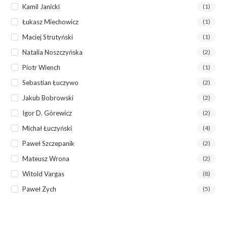
Kamil Janicki
(1)
Łukasz Miechowicz
(1)
Maciej Strutyński
(1)
Natalia Noszczyńska
(2)
Piotr Wiench
(1)
Sebastian Łuczywo
(2)
Jakub Bobrowski
(2)
Igor D. Górewicz
(2)
Michał Łuczyński
(4)
Paweł Szczepanik
(2)
Mateusz Wrona
(2)
Witold Vargas
(8)
Paweł Zych
(5)