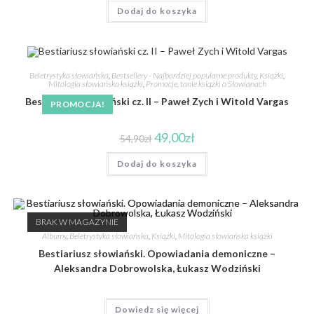
Dodaj do koszyka
Beletrystyka słowiańska
,
Bestsellery - Najbardziej popularne produkty
,
Książki
,
Mitologia słowiańska książki
,
Promocje, tanie książki o Słowianach
Bestiariusz słowiański cz. II – Paweł Zych i Witold Vargas
PROMOCJA!
49,00
zł
54,90
zł
Dodaj do koszyka
BRAK W MAGAZYNIE
Albumy
,
Beletrystyka słowiańska
,
Książki
,
Mitologia słowiańska książki
Bestiariusz słowiański. Opowiadania demoniczne –
Aleksandra Dobrowolska, Łukasz Wodziński
Dowiedz się więcej