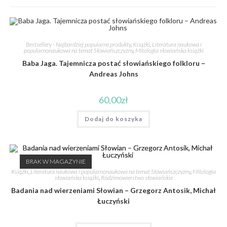
Bestsellery - Najbardziej popularne produkty
,
Książki
,
Literatura naukowa i
popularnonaukowa na temat Słowiańszczyzny
,
Mitologia słowiańska książki
Baba Jaga. Tajemnicza postać słowiańskiego folkloru –
Andreas Johns
60,00
zł
Dodaj do koszyka
BRAK W MAGAZYNIE
Książki
,
Literatura naukowa i popularnonaukowa na temat Słowiańszczyzny
,
Mitologia
słowiańska książki
,
Rodzimowierstwo słowiańskie
Badania nad wierzeniami Słowian – Grzegorz Antosik, Michał
Łuczyński