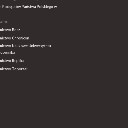
 Początków Państwa Polskiego w
ealms
ictwo Bosz
ictwo Chronicon
ictwo Naukowe Uniwersytetu
Kopernika
ictwo Replika
ictwo Toporzeł