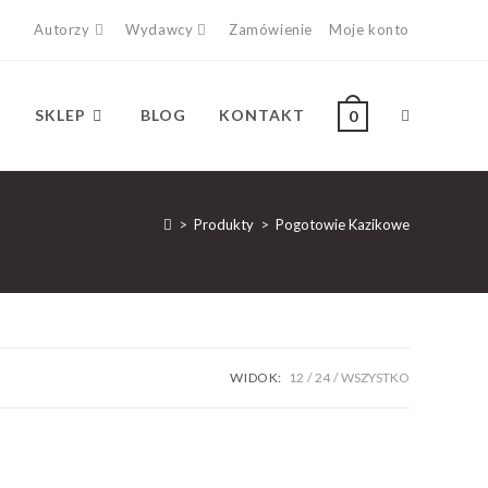
Autorzy
Wydawcy
Zamówienie
Moje konto
SKLEP
BLOG
KONTAKT
0
>
Produkty
>
Pogotowie Kazikowe
WIDOK:
12
24
WSZYSTKO