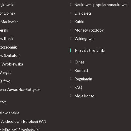
ajkowski
Naukowe i popularnonaukowe
f Lipiński
Dla dzieci
 Maciewicz
Kubki
erski
Monety i ozdoby
aw Rosik
Wikingowie
Szczepanik
Przydatne Linki
aw Szukalski
O nas
ta Wróblewska
Kontakt
Vargas
Regulamin
ajfryd
FAQ
ena Zawadzka-Sołtysek
Moje konto
wcy
słowiańskie
t Archeologii i Etnologii PAN
Mitologii Słowiańskiej