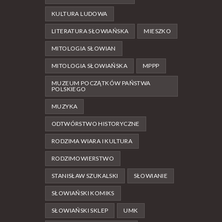
KULTURA LUDOWA
LITERATURA SŁOWIAŃSKA
MIESZKO
MITOLOGIA SŁOWIAN
MITOLOGIA SŁOWIAŃSKA
MPPP
MUZEUM POCZĄTKÓW PAŃSTWA
POLSKIEGO
MUZYKA
ODTWÓRSTWO HISTORYCZNE
RODZIMA WIARA I KULTURA
RODZIMOWIERSTWO
STANISŁAW SZUKALSKI
SŁOWIANIE
SŁOWIAŃSKI KOMIKS
SŁOWIAŃSKI SKLEP
UMK