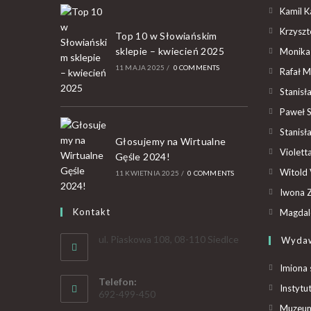
Kamil K
Krzyszto
Top 10 w Słowiańskim
sklepie – kwiecień 2025
Monika
11 MAJA 2025
/
0 COMMENTS
Rafał M
Stanisł
Paweł 
Stanisł
Głosujemy na Wirtualne
Violet
Gęśle 2024!
Witold 
11 KWIETNIA 2025
/
0 COMMENTS
Iwona Z
Kontakt
Magdal
ul. Piaskowa 108, 08-110 Siedlce
Wyda
Imiona 
Telefon:
Instytu
692-499-450
Muzeum 