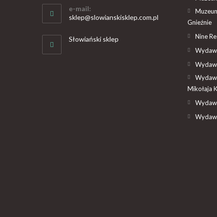
e-mail:
Muzeum
sklep@slowianskisklep.com.pl
Gnieźnie
Nine R
Słowiański sklep
Wydawn
Wydawn
Wydawn
Mikołaja 
Wydawn
Wydawn