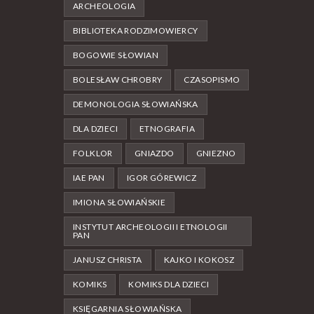
ARCHEOLOGIA
BIBLIOTEKA RODZIMOWIERCY
BOGOWIE SŁOWIAN
BOLESŁAW CHROBRY
CZASOPISMO
DEMONOLOGIA SŁOWIAŃSKA
DLA DZIECI
ETNOGRAFIA
FOLKLOR
GNIAZDO
GNIEZNO
IAE PAN
IGOR GÓREWICZ
IMIONA SŁOWIAŃSKIE
INSTYTUT ARCHEOLOGII I ETNOLOGII
PAN
JANUSZ CHRISTA
KAJKO I KOKOSZ
KOMIKS
KOMIKS DLA DZIECI
KSIĘGARNIA SŁOWIAŃSKA