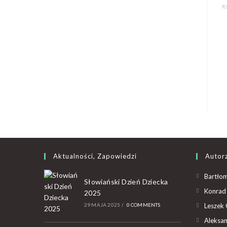
Ks
Aktualności, Zapowiedzi
Autor
Bartłom
Słowiański Dzień Dziecka
Konrad 
2025
29 MAJA 2025
/
0 COMMENTS
Leszek 
Aleksan