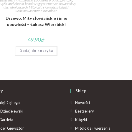
Bestsellery - Najbardziej popularne produkty
,
Książki
,
iążki, audiobooki, komiksy i gry o tematyce słowiańskiej
dla najmłodszych
,
Mitologia słowiańska książki
,
Rodzimowierstwo słowiańskie
Drzewo. Mity słowiańskie i inne
opowieści – Łukasz Wierzbicki
49,90
zł
Dodaj do koszyka
zy
Sklep
iej Dejnega
Nowości
Dzięcielewski
Bestsellery
Gardeła
Książki
der Gieysztor
Mitologia i wierzenia