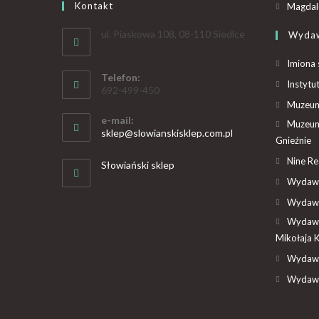
Kontakt
Magdal
ul. Piaskowa 108, 08-110 Siedlce
Wyda
Imiona 
Telefon:
Instytu
692-499-450
Muzeum 
e-mail:
Muzeum
sklep@slowianskisklep.com.pl
Gnieźnie
Nine R
Słowiański sklep
Wydawn
Wydawn
Wydawn
Mikołaja 
Wydawn
Wydawn