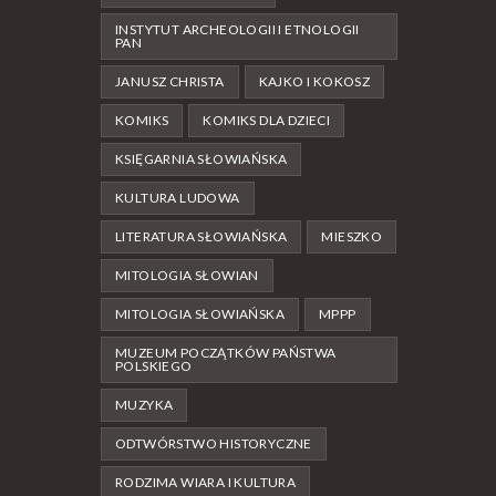
INSTYTUT ARCHEOLOGII I ETNOLOGII
PAN
JANUSZ CHRISTA
KAJKO I KOKOSZ
KOMIKS
KOMIKS DLA DZIECI
KSIĘGARNIA SŁOWIAŃSKA
KULTURA LUDOWA
LITERATURA SŁOWIAŃSKA
MIESZKO
MITOLOGIA SŁOWIAN
MITOLOGIA SŁOWIAŃSKA
MPPP
MUZEUM POCZĄTKÓW PAŃSTWA
POLSKIEGO
MUZYKA
ODTWÓRSTWO HISTORYCZNE
RODZIMA WIARA I KULTURA