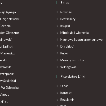
zy
Sklep
iej Dejnega
Nowości
Dzięcielewski
Bestsellery
Gardeła
Książki
der Gieysztor
Mitologia i wierzenia
ajkowski
Naukowe i popularnonaukowe
f Lipiński
Dla dzieci
 Maciewicz
Kubki
erski
Monety i ozdoby
aw Rosik
Wikingowie
Szczepanik
Przydatne Linki
aw Szukalski
O nas
ta Wróblewska
Kontakt
Vargas
Regulamin
ajfryd