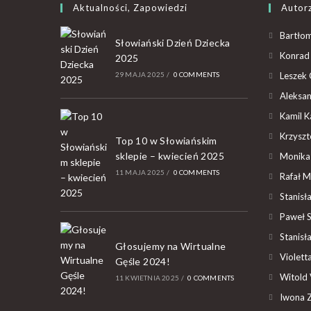
Aktualności, Zapowiedzi
Autor
Bartłom
Słowiański Dzień Dziecka
Konrad 
2025
29 MAJA 2025
/
0 COMMENTS
Leszek 
Aleksan
Kamil K
Krzyszto
Top 10 w Słowiańskim
sklepie – kwiecień 2025
Monika
11 MAJA 2025
/
0 COMMENTS
Rafał M
Stanisł
Paweł 
Stanisł
Głosujemy na Wirtualne
Violet
Gęśle 2024!
Witold 
11 KWIETNIA 2025
/
0 COMMENTS
Iwona Z