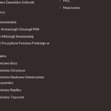
FAQ
ena Zawadzka-Sołtysek
Moje konto
wcy
słowiańskie
t Archeologii i Etnologii PAN
Mitologii Słowiańskiej
 Początków Państwa Polskiego w
ealms
ictwo Bosz
ictwo Chronicon
ictwo Naukowe Uniwersytetu
Kopernika
ictwo Replika
ictwo Toporzeł