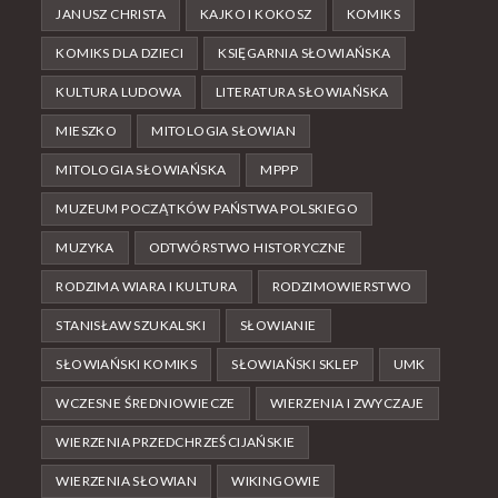
JANUSZ CHRISTA
KAJKO I KOKOSZ
KOMIKS
KOMIKS DLA DZIECI
KSIĘGARNIA SŁOWIAŃSKA
KULTURA LUDOWA
LITERATURA SŁOWIAŃSKA
MIESZKO
MITOLOGIA SŁOWIAN
MITOLOGIA SŁOWIAŃSKA
MPPP
MUZEUM POCZĄTKÓW PAŃSTWA POLSKIEGO
MUZYKA
ODTWÓRSTWO HISTORYCZNE
RODZIMA WIARA I KULTURA
RODZIMOWIERSTWO
STANISŁAW SZUKALSKI
SŁOWIANIE
SŁOWIAŃSKI KOMIKS
SŁOWIAŃSKI SKLEP
UMK
WCZESNE ŚREDNIOWIECZE
WIERZENIA I ZWYCZAJE
WIERZENIA PRZEDCHRZEŚCIJAŃSKIE
WIERZENIA SŁOWIAN
WIKINGOWIE