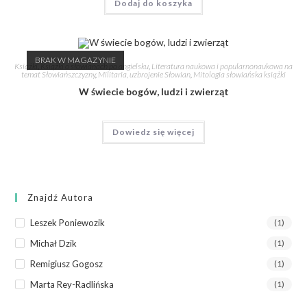
Dodaj do koszyka
BRAK W MAGAZYNIE
Książki
,
Książki o słowianach po angielsku
,
Literatura naukowa i popularnonaukowa na
temat Słowiańszczyzny
,
Militaria, uzbrojenie Słowian
,
Mitologia słowiańska książki
W świecie bogów, ludzi i zwierząt
Dowiedz się więcej
Znajdź Autora
Leszek Poniewozik
(1)
Michał Dzik
(1)
Remigiusz Gogosz
(1)
Marta Rey-Radlińska
(1)