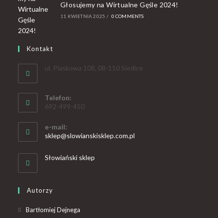
Głosujemy na Wirtualne Gęśle 2024!
11 KWIETNIA 2025
/
0 COMMENTS
Kontakt
ul. Piaskowa 108, 08-110 Siedlce
Telefon:
692-499-450
e-mail:
sklep@slowianskisklep.com.pl
Słowiański sklep
Autorzy
Bartłomiej Dejnega