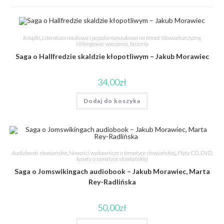
Książki
,
Literatura naukowa i popularnonaukowa na temat Słowiańszczyzny
,
Wikingowie: wierzenia, historia
Saga o Hallfredzie skaldzie kłopotliwym – Jakub Morawiec
34,00
zł
Dodaj do koszyka
Audiobooki słowiańskie
,
Nowości wydawnicze o tematyce słowiańskiej
,
Płyty CD, DVD,
kasety o tematyce słowiańskiej
Saga o Jomswikingach audiobook – Jakub Morawiec, Marta
Rey-Radlińska
50,00
zł