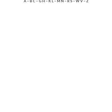
A – B C – G H – K L – M N – R S – W V – Ż