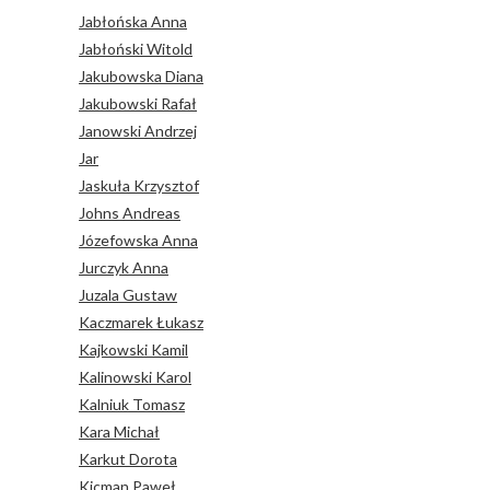
Jabłońska Anna
Jabłoński Witold
Jakubowska Diana
Jakubowski Rafał
Janowski Andrzej
Jar
Jaskuła Krzysztof
Johns Andreas
Józefowska Anna
Jurczyk Anna
Juzala Gustaw
Kaczmarek Łukasz
Kajkowski Kamil
Kalinowski Karol
Kalniuk Tomasz
Kara Michał
Karkut Dorota
Kicman Paweł