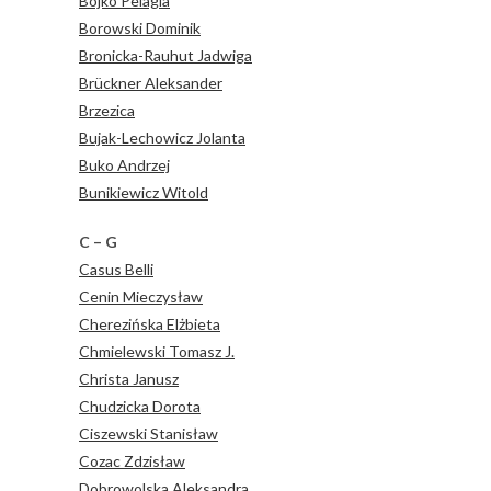
Bojko Pelagia
Borowski Dominik
Bronicka-Rauhut Jadwiga
Brückner Aleksander
Brzezica
Bujak-Lechowicz Jolanta
Buko Andrzej
Bunikiewicz Witold
C – G
Casus Belli
Cenin Mieczysław
Cherezińska Elżbieta
Chmielewski Tomasz J.
Christa Janusz
Chudzicka Dorota
Ciszewski Stanisław
Cozac Zdzisław
Dobrowolska Aleksandra