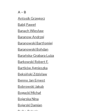
A – B
Antosik Grzegorz
Babij Paweł
Banach Wiesław
Baranow Andrzej
Baranowski Bartłomiej
Baranowski Bohdan
Barańska-Grabara Luiza
Barkowski Robert F.
Bartków Agnieszka
Beksiński Zdzisław
Benno Jan Ernest
Bobrowski Jakub
Bogacki Michał
Bojarska Nina
Bojarski Damian