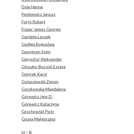
Dola Hanna
Florkiewicz Janusz
Foryś Robert
Frazer James George
Gardeła Leszek
Gediga Bogusław
Georgson Sven
Gieysztor Aleksander
Głuszko-Boczoń Estera
Gmyrek Karol
Gołaszewski Zenon
Gorzkowska Magdalena
Górewicz Igor D.
Górewicz Katarzyna
Grochowski Piotr
Grupa Małgorzata
H – K