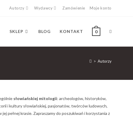
Autorzy
Wydawcy
Zamówienie
Moje konto
SKLEP
BLOG
KONTAKT
0
>
Autorzy
zególnie
słowiańskiej mitologii
: archeologów, historyków,
orii i kultury słowiańskiej, pasjonatów, twórców ludowych,
 jej pełnej krasie. Zapraszamy do poszukiwań i korzystania z