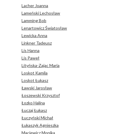
Lacher Joanna
Lameński Lechosław
Lamming Bob
Lenartowicz Światosław
Lewicka Anna
Linkner Tadeusz
Lis Hanna
Lis Paweł
Lityńska-Zajac Maria
Loskot Kamila
Loskot Łukasz
Ławski Jarosław
Łoszewski Krzysztof
Łozko Halina
Łuczaj Łukasz
Łuczyński Michał
Łukaszyk Agnieszka
Maciewicz Monika