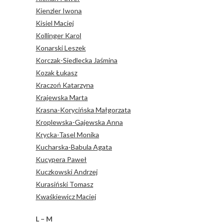
Kienzler Iwona
Kisiel Maciej
Kollinger Karol
Konarski Leszek
Korczak-Siedlecka Jaśmina
Kozak Łukasz
Kraczoń Katarzyna
Krajewska Marta
Krasna-Korycińska Małgorzata
Kroplewska-Gajewska Anna
Krycka-Tasel Monika
Kucharska-Babula Agata
Kucypera Paweł
Kuczkowski Andrzej
Kurasiński Tomasz
Kwaśkiewicz Maciej
L – M