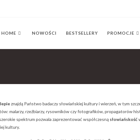
HOME
NOWOŚCI
BESTSELLERY
PROMOCJE
lepie
znajdą Państwo badaczy słowiańskiej kultury i wierzeń, w tym szc
ów: malarzy, rzeźbiarzy, rysowników czy fotografików, propagatorów hist
 szerokie spektrum pozwala zaprezentować współczesną
słowiańskość
w
j kultury.