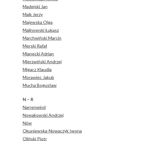
Madejski Jan
Maik Jerzy
Majewska Olga
Malinowski Łukasz
Marchwiński Marcin
Merski Rafał
Mianecki Adrian
Mierzwiński Andrzej
Migacz Klaudia
Morawiec Jakub
Mucha Bogusław
N – R
Narrenwind
Nowakowski Andrzej
Nów
Okuniewska-Nowaczyk Iwona
Oliński Piotr