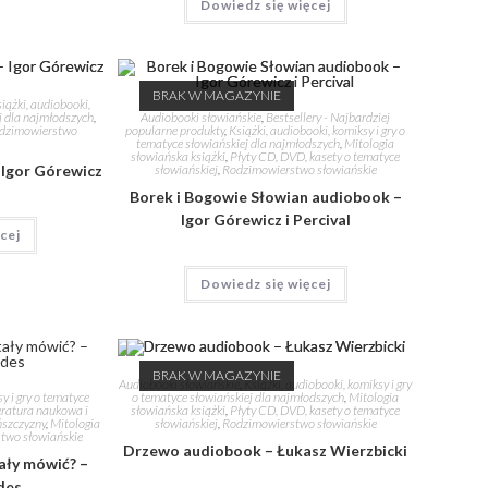
Dowiedz się więcej
BRAK W MAGAZYNIE
iążki, audiobooki,
Audiobooki słowiańskie
,
Bestsellery - Najbardziej
ej dla najmłodszych
,
popularne produkty
,
Książki, audiobooki, komiksy i gry o
dzimowierstwo
tematyce słowiańskiej dla najmłodszych
,
Mitologia
słowiańska książki
,
Płyty CD, DVD, kasety o tematyce
słowiańskiej
,
Rodzimowierstwo słowiańskie
 Igor Górewicz
Borek i Bogowie Słowian audiobook –
Igor Górewicz i Percival
cej
Dowiedz się więcej
BRAK W MAGAZYNIE
Audiobooki słowiańskie
,
Książki, audiobooki, komiksy i gry
y i gry o tematyce
o tematyce słowiańskiej dla najmłodszych
,
Mitologia
eratura naukowa i
słowiańska książki
,
Płyty CD, DVD, kasety o tematyce
ńszczyzny
,
Mitologia
słowiańskiej
,
Rodzimowierstwo słowiańskie
two słowiańskie
Drzewo audiobook – Łukasz Wierzbicki
ały mówić? –
des