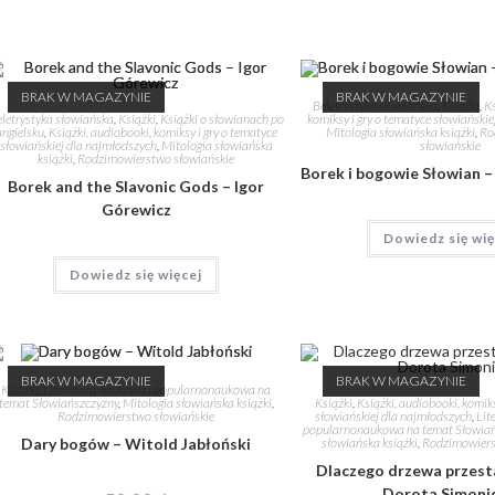
BRAK W MAGAZYNIE
BRAK W MAGAZYNIE
Beletrystyka słowiańska
,
Książki
,
Ks
letrystyka słowiańska
,
Książki
,
Książki o słowianach po
komiksy i gry o tematyce słowiański
angielsku
,
Książki, audiobooki, komiksy i gry o tematyce
Mitologia słowiańska książki
,
Ro
słowiańskiej dla najmłodszych
,
Mitologia słowiańska
słowiańskie
książki
,
Rodzimowierstwo słowiańskie
Borek i bogowie Słowian –
Borek and the Slavonic Gods – Igor
Górewicz
Dowiedz się wię
Dowiedz się więcej
BRAK W MAGAZYNIE
BRAK W MAGAZYNIE
Książki
,
Literatura naukowa i popularnonaukowa na
Książki
,
Książki, audiobooki, komiks
temat Słowiańszczyzny
,
Mitologia słowiańska książki
,
słowiańskiej dla najmłodszych
,
Lit
Rodzimowierstwo słowiańskie
popularnonaukowa na temat Słowia
słowiańska książki
,
Rodzimowiers
Dary bogów – Witold Jabłoński
Dlaczego drzewa przest
Dorota Simoni