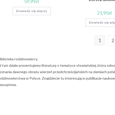
59,99
zł
Dowiedz się więcej
21,90
zł
Dowiedz się wię
1
2
iblioteka rodzimowiercy.
 tym dziale prezentujemy literaturę o tematyce słowiańskiej, która odnos
oznania dawnego obrazu wierzeń przedchrześcijańskich na ziemiach pols
odzimowierstwa w Polsce. Znajdziecie tu interesujące publikacje naukowe, j
zasopisma.