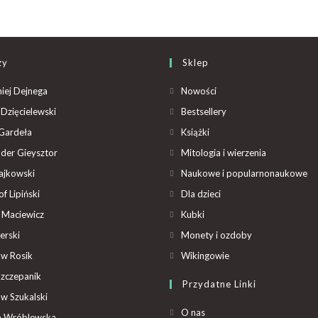
zy
Sklep
iej Dejnega
Nowości
Dzięcielewski
Bestsellery
Gardeła
Książki
der Gieysztor
Mitologia i wierzenia
ajkowski
Naukowe i popularnonaukowe
f Lipiński
Dla dzieci
 Maciewicz
Kubki
erski
Monety i ozdoby
aw Rosik
Wikingowie
Szczepanik
Przydatne Linki
aw Szukalski
O nas
ta Wróblewska