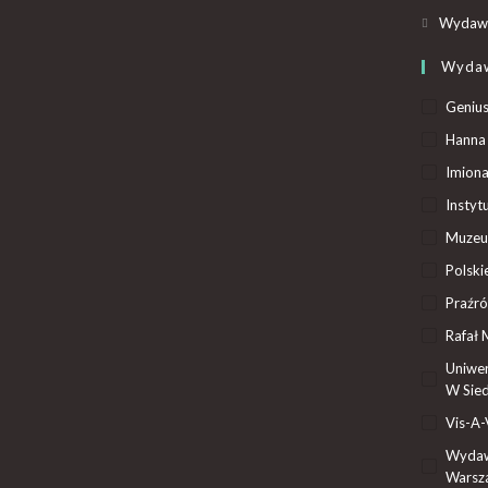
Wydawn
Wyda
Genius
Hanna 
Imiona
Instyt
Muzeum
Polsk
Praźró
Rafał 
Uniwer
W Sied
Vis-A-
Wydaw
Warsz