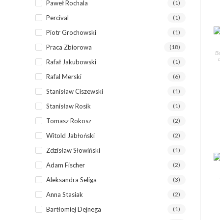
Paweł Rochala
(1)
Percival
(1)
Piotr Grochowski
(1)
Praca Zbiorowa
(18)
Be
Rafał Jakubowski
(1)
Rafal Merski
(6)
Stanisław Ciszewski
(1)
Stanisław Rosik
(1)
Tomasz Rokosz
(2)
Witold Jabłoński
(2)
Zdzisław Słowiński
(1)
Adam Fischer
(2)
Aleksandra Seliga
(3)
Anna Stasiak
(2)
Bartłomiej Dejnega
(1)