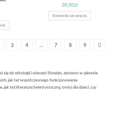
39,90
zł
Dowiedz się więcej
cej
3
4
…
7
8
9
i się do mitologii i wierzeń Słowian, zarówno w zakresie
kich, jak też współczesnego funkcjonowania
ak też literaturę beletrystyczną, treści dla dzieci, czy