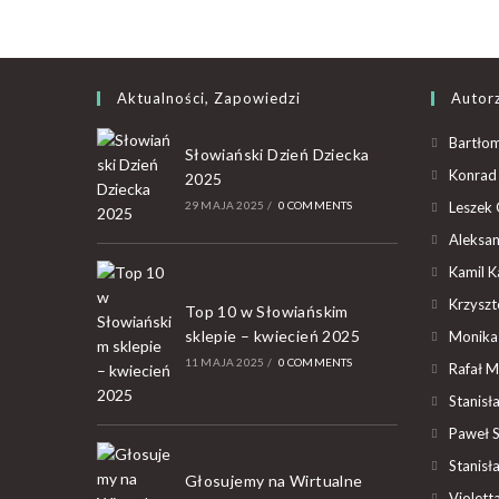
Aktualności, Zapowiedzi
Autor
Bartłom
Słowiański Dzień Dziecka
Konrad 
2025
29 MAJA 2025
/
0 COMMENTS
Leszek 
Aleksan
Kamil K
Krzyszto
Top 10 w Słowiańskim
sklepie – kwiecień 2025
Monika
11 MAJA 2025
/
0 COMMENTS
Rafał M
Stanisł
Paweł 
Stanisł
Głosujemy na Wirtualne
Violet