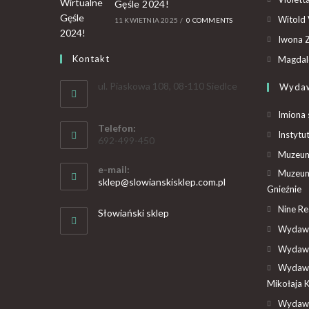
Gęśle 2024!
Witold 
11 KWIETNIA 2025
/
0 COMMENTS
Iwona Z
Kontakt
Magdal
ul. Piaskowa 108, 08-110 Siedlce
Wyda
Imiona 
Telefon:
Instytu
692-499-450
Muzeum 
e-mail:
Muzeum
sklep@slowianskisklep.com.pl
Gnieźnie
Nine R
Słowiański sklep
Wydawn
Wydawn
Wydawn
Mikołaja 
Wydawn