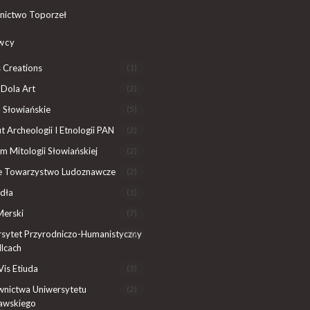
ictwo Toporzeł
wcy
 Creations
(1)
Dola Art
(2)
 Słowiańskie
(5)
ut Archeologii I Etnologii PAN
(2)
 Mitologii Słowiańskiej
(2)
ie Towarzystwo Ludoznawcze
(2)
dła
(1)
Merski
(7)
sytet Przyrodniczo-Humanistyczny
(2)
lcach
Vis Etiuda
(3)
nictwa Uniwersytetu
(2)
awskiego