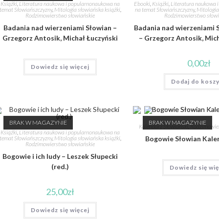
Książki
,
Literatura naukowa i popularnonaukowa na
Ebooki
,
Książki
,
Literatura naukowa 
temat Słowiańszczyzny
,
Mitologia słowiańska książki
,
na temat Słowiańszczyzny
,
Mitologia
Rodzimowierstwo słowiańskie
Rodzimowierstwo słowi
Badania nad wierzeniami Słowian –
Badania nad wierzeniami 
Grzegorz Antosik, Michał Łuczyński
– Grzegorz Antosik, Mic
0,00
zł
Dowiedz się więcej
Dodaj do kosz
BRAK W MAGAZYNIE
BRAK W MAGAZYNIE
Kalendarz Słowiański
,
Rodzimowier
Książki
,
Literatura naukowa i popularnonaukowa na
temat Słowiańszczyzny
,
Mitologia słowiańska książki
,
Bogowie Słowian Kale
Rodzimowierstwo słowiańskie
Bogowie i ich ludy – Leszek Słupecki
(red.)
Dowiedz się wię
25,00
zł
Dowiedz się więcej