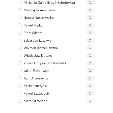
Michaela Gajdošíková-Šebetovská
(1)
Mikołaj Jarmakowski
(1)
Natalia Noszczyńska
(2)
Paweł Majka
(2)
Piotr Wiench
(1)
Sebastian Łuczywo
(2)
Wiktoria Korzeniewska
(2)
Władysław Duczko
(1)
Zorian Dołęga Chodakowski
(1)
Jakub Bobrowski
(2)
Igor D. Górewicz
(5)
Michał Łuczyński
(2)
Paweł Szczepanik
(1)
Mateusz Wrona
(2)