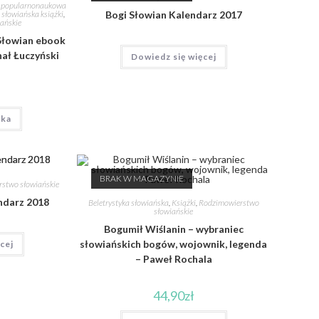
i popularnonaukowa
 słowiańska książki
,
Bogi Słowian Kalendarz 2017
ańskie
Słowian ebook
hał Łuczyński
Dowiedz się więcej
yka
BRAK W MAGAZYNIE
stwo słowiańskie
ndarz 2018
Beletrystyka słowiańska
,
Książki
,
Rodzimowierstwo
słowiańskie
Bogumił Wiślanin – wybraniec
słowiańskich bogów, wojownik, legenda
cej
– Paweł Rochala
44,90
zł