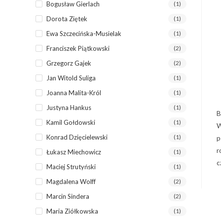
Bogusław Gierlach
(1)
Dorota Ziętek
(1)
Ewa Szczecińska-Musielak
(1)
Franciszek Piątkowski
(2)
Grzegorz Gajek
(2)
Jan Witold Suliga
(1)
Joanna Malita-Król
(1)
Justyna Hankus
(1)
B
Kamil Gołdowski
(1)
W
Konrad Dzięcielewski
(1)
p
r
Łukasz Miechowicz
(1)
c
Maciej Strutyński
(1)
Magdalena Wolff
(2)
Marcin Sindera
(2)
Maria Ziółkowska
(1)