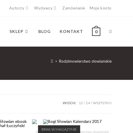
Autorzy
Wydawcy
Zamówienie
Moje konto
SKLEP
BLOG
KONTAKT
0
>
Rodzimowierstwo słowiańskie
WIDOK:
12
24
WSZYSTKO
BRAK W MAGAZYNIE
Kalendarz Słowiański
,
Rodzimowierstwo słowiańskie