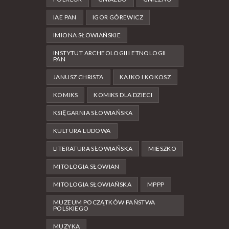
IAE PAN
IGOR GÓREWICZ
IMIONA SŁOWIAŃSKIE
INSTYTUT ARCHEOLOGII I ETNOLOGII
PAN
JANUSZ CHRISTA
KAJKO I KOKOSZ
KOMIKS
KOMIKS DLA DZIECI
KSIĘGARNIA SŁOWIAŃSKA
KULTURA LUDOWA
LITERATURA SŁOWIAŃSKA
MIESZKO
MITOLOGIA SŁOWIAN
MITOLOGIA SŁOWIAŃSKA
MPPP
MUZEUM POCZĄTKÓW PAŃSTWA
POLSKIEGO
MUZYKA