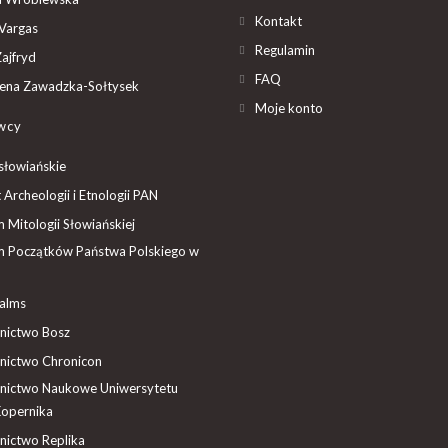
Kontakt
Vargas
Regulamin
ajfryd
FAQ
ena Zawadzka-Sołtysek
Moje konto
wcy
słowiańskie
t Archeologii i Etnologii PAN
Mitologii Słowiańskiej
 Początków Państwa Polskiego w
ealms
ictwo Bosz
ictwo Chronicon
ictwo Naukowe Uniwersytetu
Kopernika
ictwo Replika