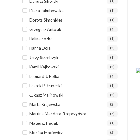
Dariusz Sikorski
(1)
Diana Jakubowska
(1)
Dorota Simonides
(1)
Grzegorz Antosik
(4)
Halina Łozko
(1)
Hanna Dola
(2)
Jerzy Strzelczyk
(1)
Kamil Kajkowski
(2)
Leonard J. Pełka
(4)
Leszek P. Słupecki
(1)
Łukasz Malinowski
(2)
Marta Krajewska
(2)
Martina Mandera-Rzepczyńska
(2)
Mateusz Hęciak
(1)
Monika Maciewicz
(2)