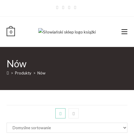
0
Nów
>
Produkty
>
Nów