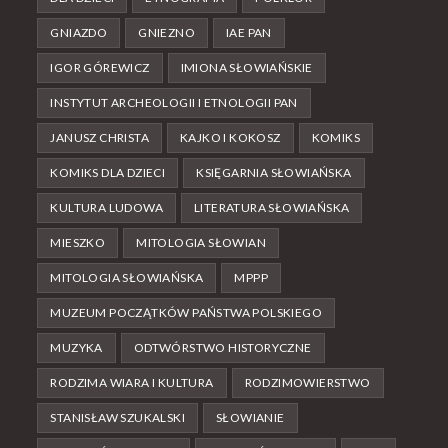
GNIAZDO
GNIEZNO
IAE PAN
IGOR GÓREWICZ
IMIONA SŁOWIAŃSKIE
INSTYTUT ARCHEOLOGII I ETNOLOGII PAN
JANUSZ CHRISTA
KAJKO I KOKOSZ
KOMIKS
KOMIKS DLA DZIECI
KSIĘGARNIA SŁOWIAŃSKA
KULTURA LUDOWA
LITERATURA SŁOWIAŃSKA
MIESZKO
MITOLOGIA SŁOWIAN
MITOLOGIA SŁOWIAŃSKA
MPPP
MUZEUM POCZĄTKÓW PAŃSTWA POLSKIEGO
MUZYKA
ODTWÓRSTWO HISTORYCZNE
RODZIMA WIARA I KULTURA
RODZIMOWIERSTWO
STANISŁAW SZUKALSKI
SŁOWIANIE