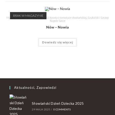
BRAK W MAGAZYNIE
Muzyka słowiańska
,
Płyty CD, DVD, kasety o tematyce słowiańskiej
,
Szukalski i Szczep
Rogate Serce
Nów – Nowia
Dowiedz się więcej
Aktualności, Zapowiedzi
Słowiański Dzień Dziecka 2025
29 MAJA 2025
/
0 COMMENTS