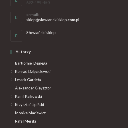
692-499-450
e-mail:
sklep@slowianskisklep.com.pl
Słowiański sklep
Autorzy
Bartłomiej Dejnega
Konrad Dzięcielewski
Leszek Gardeła
Aleksander Gieysztor
Kamil Kajkowski
Krzysztof Lipiński
Monika Maciewicz
Rafał Merski