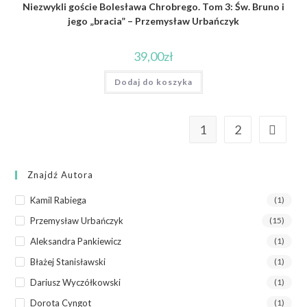
Niezwykli goście Bolesława Chrobrego. Tom 3: Św. Bruno i
jego „bracia” – Przemysław Urbańczyk
39,00
zł
Dodaj do koszyka
1
2
Znajdź Autora
Kamil Rabiega
(1)
Przemysław Urbańczyk
(15)
Aleksandra Pankiewicz
(1)
Błażej Stanisławski
(1)
Dariusz Wyczółkowski
(1)
Dorota Cyngot
(1)