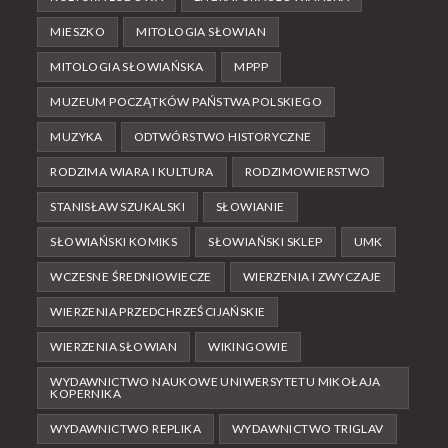
MIESZKO
MITOLOGIA SŁOWIAN
MITOLOGIA SŁOWIAŃSKA
MPPP
MUZEUM POCZĄTKÓW PAŃSTWA POLSKIEGO
MUZYKA
ODTWÓRSTWO HISTORYCZNE
RODZIMA WIARA I KULTURA
RODZIMOWIERSTWO
STANISŁAW SZUKALSKI
SŁOWIANIE
SŁOWIAŃSKI KOMIKS
SŁOWIAŃSKI SKLEP
UMK
WCZESNE ŚREDNIOWIECZE
WIERZENIA I ZWYCZAJE
WIERZENIA PRZEDCHRZEŚCIJAŃSKIE
WIERZENIA SŁOWIAN
WIKINGOWIE
WYDAWNICTWO NAUKOWE UNIWERSYTETU MIKOŁAJA
KOPERNIKA
WYDAWNICTWO REPLIKA
WYDAWNICTWO TRIGLAV