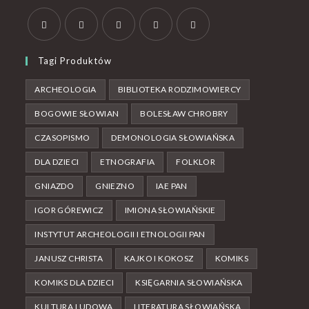
Tagi Produktów
ARCHEOLOGIA
BIBLIOTEKA RODZIMOWIERCY
BOGOWIE SŁOWIAN
BOLESŁAW CHROBRY
CZASOPISMO
DEMONOLOGIA SŁOWIAŃSKA
DLA DZIECI
ETNOGRAFIA
FOLKLOR
GNIAZDO
GNIEZNO
IAE PAN
IGOR GÓREWICZ
IMIONA SŁOWIAŃSKIE
INSTYTUT ARCHEOLOGII I ETNOLOGII PAN
JANUSZ CHRISTA
KAJKO I KOKOSZ
KOMIKS
KOMIKS DLA DZIECI
KSIĘGARNIA SŁOWIAŃSKA
KULTURA LUDOWA
LITERATURA SŁOWIAŃSKA