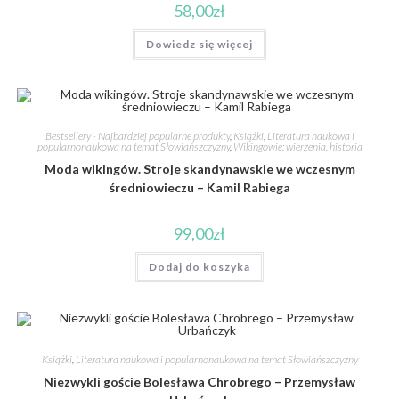
58,00
zł
Dowiedz się więcej
Bestsellery - Najbardziej popularne produkty
,
Książki
,
Literatura naukowa i
popularnonaukowa na temat Słowiańszczyzny
,
Wikingowie: wierzenia, historia
Moda wikingów. Stroje skandynawskie we wczesnym
średniowieczu – Kamil Rabiega
99,00
zł
Dodaj do koszyka
Książki
,
Literatura naukowa i popularnonaukowa na temat Słowiańszczyzny
Niezwykli goście Bolesława Chrobrego – Przemysław