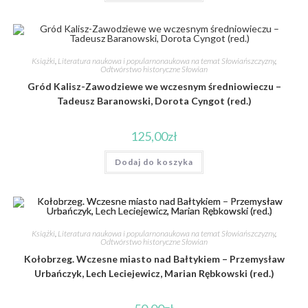
Książki
,
Literatura naukowa i popularnonaukowa na temat Słowiańszczyzny
,
Odtwórstwo historyczne Słowian
Gród Kalisz-Zawodziewe we wczesnym średniowieczu –
Tadeusz Baranowski, Dorota Cyngot (red.)
125,00
zł
Dodaj do koszyka
Książki
,
Literatura naukowa i popularnonaukowa na temat Słowiańszczyzny
,
Odtwórstwo historyczne Słowian
Kołobrzeg. Wczesne miasto nad Bałtykiem – Przemysław
Urbańczyk, Lech Leciejewicz, Marian Rębkowski (red.)