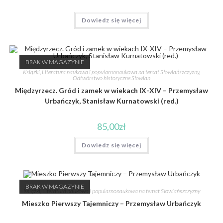
Dowiedz się więcej
BRAK W MAGAZYNIE
Książki
,
Literatura naukowa i popularnonaukowa na temat Słowiańszczyzny
,
Odtwórstwo historyczne Słowian
Międzyrzecz. Gród i zamek w wiekach IX-XIV – Przemysław
Urbańczyk, Stanisław Kurnatowski (red.)
85,00
zł
Dowiedz się więcej
BRAK W MAGAZYNIE
Książki
,
Literatura naukowa i popularnonaukowa na temat Słowiańszczyzny
Mieszko Pierwszy Tajemniczy – Przemysław Urbańczyk