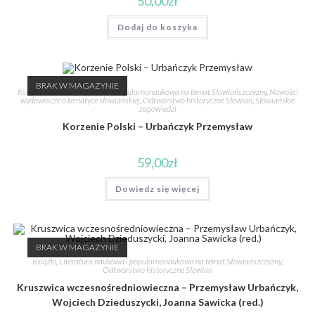
50,00
zł
Dodaj do koszyka
BRAK W MAGAZYNIE
Książki
,
Literatura naukowa i popularnonaukowa na temat Słowiańszczyzny
,
Nowości
wydawnicze o tematyce słowiańskiej
,
Odtwórstwo historyczne Słowian
,
Słowiańskie
zapowiedzi
Korzenie Polski – Urbańczyk Przemysław
59,00
zł
Dowiedz się więcej
BRAK W MAGAZYNIE
Książki
,
Literatura naukowa i popularnonaukowa na temat Słowiańszczyzny
,
Odtwórstwo historyczne Słowian
Kruszwica wczesnośredniowieczna – Przemysław Urbańczyk,
Wojciech Dzieduszycki, Joanna Sawicka (red.)