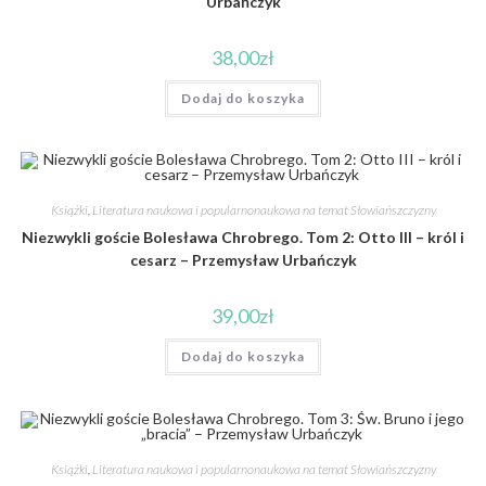
Urbańczyk
38,00
zł
Dodaj do koszyka
Książki
,
Literatura naukowa i popularnonaukowa na temat Słowiańszczyzny
Niezwykli goście Bolesława Chrobrego. Tom 2: Otto III – król i
cesarz – Przemysław Urbańczyk
39,00
zł
Dodaj do koszyka
Książki
,
Literatura naukowa i popularnonaukowa na temat Słowiańszczyzny