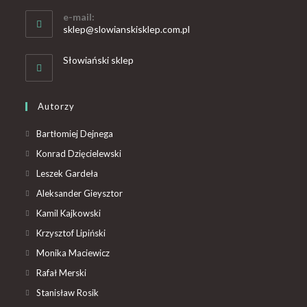
e-mail:
sklep@slowianskisklep.com.pl
Słowiański sklep
Autorzy
Bartłomiej Dejnega
Konrad Dzięcielewski
Leszek Gardeła
Aleksander Gieysztor
Kamil Kajkowski
Krzysztof Lipiński
Monika Maciewicz
Rafał Merski
Stanisław Rosik