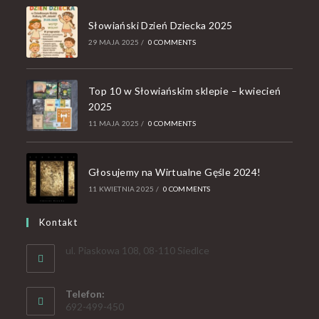
Słowiański Dzień Dziecka 2025
29 MAJA 2025
/
0 COMMENTS
Top 10 w Słowiańskim sklepie – kwiecień
2025
11 MAJA 2025
/
0 COMMENTS
Głosujemy na Wirtualne Gęśle 2024!
11 KWIETNIA 2025
/
0 COMMENTS
Kontakt
ul. Piaskowa 108, 08-110 Siedlce
Telefon:
692-499-450