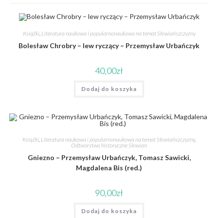
Książki
,
Literatura naukowa i popularnonaukowa na temat Słowiańszczyzny
Bolesław Chrobry – lew ryczący – Przemysław Urbańczyk
40,00
zł
Dodaj do koszyka
Książki
,
Literatura naukowa i popularnonaukowa na temat Słowiańszczyzny
,
Odtwórstwo historyczne Słowian
Gniezno – Przemysław Urbańczyk, Tomasz Sawicki,
Magdalena Bis (red.)
90,00
zł
Dodaj do koszyka