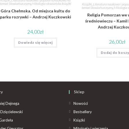
Książki
,
Literatura naukowa i popularnonaukowa na
temat Słowiańszczyzny
,
Mitologia słowiańska książki
Książki
,
Literatura naukowa i pop
temat Słowiańszczyzny
,
Mitologia 
Góra Chełmska. Od miejsca kultu do
Religia Pomorzan we
parku rozrywki – Andrzej Kuczkowski
średniowieczu – Kamil
Andrzej Kuczko
24,00
zł
26,00
zł
Dowiedz się więcej
Dodaj do kosz
zy
Sklep
iej Dejnega
Nowości
Dzięcielewski
Bestsellery
Gardeła
Książki
der Gieysztor
Mitologia i wierzenia