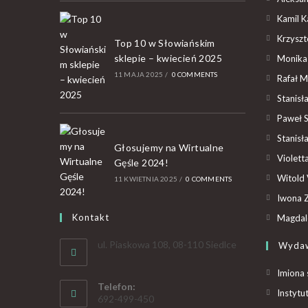
Kamil K
Krzyszto
Top 10 w Słowiańskim
sklepie – kwiecień 2025
Monika
11 MAJA 2025
/
0 COMMENTS
Rafał M
Stanisł
Paweł 
Stanisł
Głosujemy na Wirtualne
Violet
Gęśle 2024!
Witold 
11 KWIETNIA 2025
/
0 COMMENTS
Iwona Z
Kontakt
Magdal
ul. Piaskowa 108, 08-110 Siedlce
Wyda
Imiona 
Telefon:
Instytu
692-499-450