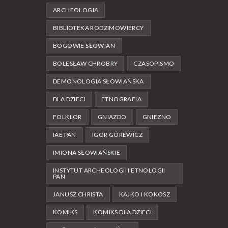
ARCHEOLOGIA
BIBLIOTEKA RODZIMOWIERCY
BOGOWIE SŁOWIAN
BOLESŁAW CHROBRY
CZASOPISMO
DEMONOLOGIA SŁOWIAŃSKA
DLA DZIECI
ETNOGRAFIA
FOLKLOR
GNIAZDO
GNIEZNO
IAE PAN
IGOR GÓREWICZ
IMIONA SŁOWIAŃSKIE
INSTYTUT ARCHEOLOGII I ETNOLOGII
PAN
JANUSZ CHRISTA
KAJKO I KOKOSZ
KOMIKS
KOMIKS DLA DZIECI