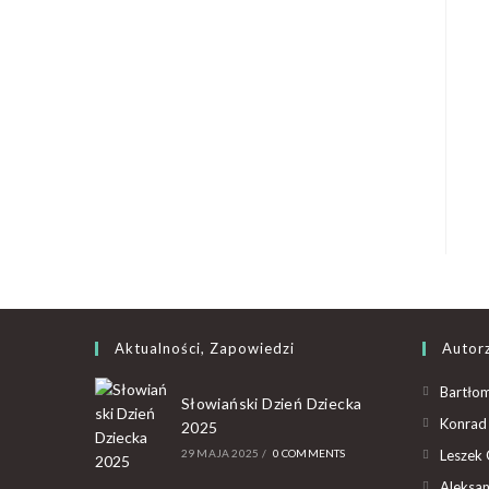
Aktualności, Zapowiedzi
Autor
Bartłom
Słowiański Dzień Dziecka
Konrad 
2025
29 MAJA 2025
/
0 COMMENTS
Leszek 
Aleksan