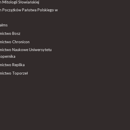
Mitologii Słowiańskiej
 Początków Państwa Polskiego w
ealms
ictwo Bosz
ictwo Chronicon
ictwo Naukowe Uniwersytetu
Kopernika
ictwo Replika
ictwo Toporzeł