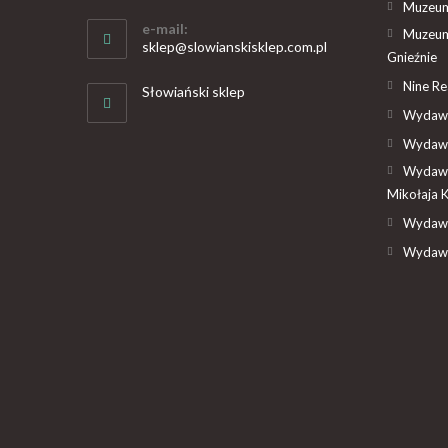
Muzeum 
e-mail:
Muzeum
sklep@slowianskisklep.com.pl
Gnieźnie
Nine R
Słowiański sklep
Wydawn
Wydawn
Wydawn
Mikołaja 
Wydawn
Wydawn