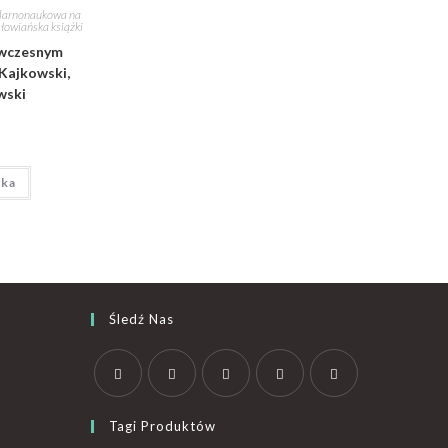
ularnonaukowa na
słowiańska książki
 wczesnym
 Kajkowski,
wski
yka
Śledź Nas
Tagi Produktów