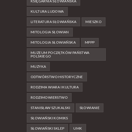
KSIĘGARNIA SŁOWIAŃSKA
KULTURA LUDOWA
LITERATURA SŁOWIAŃSKA
MIESZKO
MITOLOGIA SŁOWIAN
MITOLOGIA SŁOWIAŃSKA
MPPP
MUZEUM POCZĄTKÓW PAŃSTWA
POLSKIEGO
MUZYKA
ODTWÓRSTWO HISTORYCZNE
RODZIMA WIARA I KULTURA
RODZIMOWIERSTWO
STANISŁAW SZUKALSKI
SŁOWIANIE
SŁOWIAŃSKI KOMIKS
SŁOWIAŃSKI SKLEP
UMK