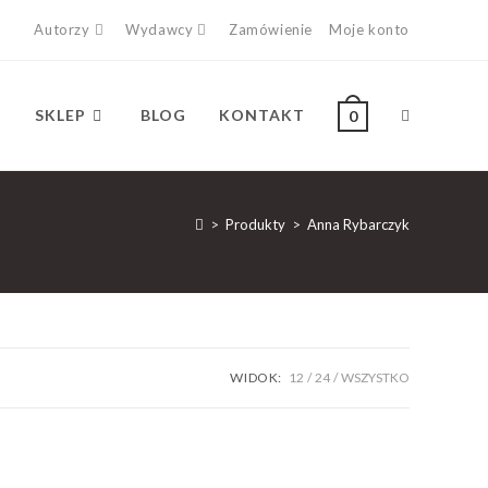
Autorzy
Wydawcy
Zamówienie
Moje konto
SKLEP
BLOG
KONTAKT
0
>
Produkty
>
Anna Rybarczyk
WIDOK:
12
24
WSZYSTKO