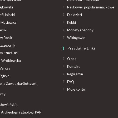
ajkowski
Naukowe i popularnonaukowe
f Lipiński
Dla dzieci
 Maciewicz
Kubki
erski
Monety i ozdoby
aw Rosik
Wikingowie
Szczepanik
Przydatne Linki
aw Szukalski
O nas
ta Wróblewska
Kontakt
Vargas
Regulamin
ajfryd
FAQ
ena Zawadzka-Sołtysek
Moje konto
wcy
słowiańskie
t Archeologii i Etnologii PAN