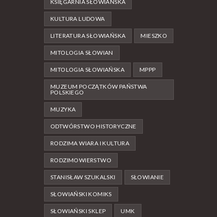
KSIĘGARNIA SŁOWIAŃSKA
KULTURA LUDOWA
LITERATURA SŁOWIAŃSKA
MIESZKO
MITOLOGIA SŁOWIAN
MITOLOGIA SŁOWIAŃSKA
MPPP
MUZEUM POCZĄTKÓW PAŃSTWA
POLSKIEGO
MUZYKA
ODTWÓRSTWO HISTORYCZNE
RODZIMA WIARA I KULTURA
RODZIMOWIERSTWO
STANISŁAW SZUKALSKI
SŁOWIANIE
SŁOWIAŃSKI KOMIKS
SŁOWIAŃSKI SKLEP
UMK