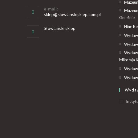
Muzeum 
e-mail:
Muzeum
sklep@slowianskisklep.com.pl
Gnieźnie
Nine R
Słowiański sklep
Wydawn
Wydawn
Wydawn
Mikołaja 
Wydawn
Wydawn
Wyda
Instyt