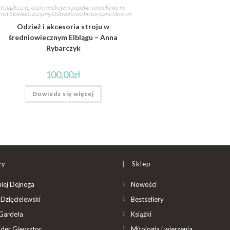
Książki
,
Literatura naukowa i popularnonaukowa na
mat Słowiańszczyzny
,
Odtwórstwo historyczne Słowian
Odzież i akcesoria stroju w
średniowiecznym Elblągu – Anna
Rybarczyk
100,00
zł
Dowiedz się więcej
zy
Sklep
iej Dejnega
Nowości
Dzięcielewski
Bestsellery
Gardeła
Książki
der Gieysztor
Mitologia i wierzenia