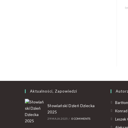
te
Aktualności, Zapowiedzi
Autor
Bartłom
Słowiański Dzień Dziecka
Konrad 
2025
29 MAJA 2025
/
0 COMMENTS
Leszek 
Aleksan