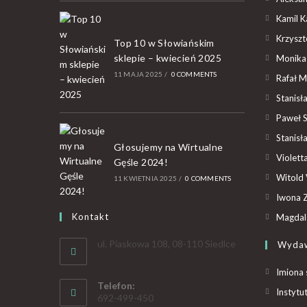
Kamil K
Krzyszto
Top 10 w Słowiańskim
sklepie – kwiecień 2025
Monika
11 MAJA 2025
/
0 COMMENTS
Rafał M
Stanisł
Paweł 
Stanisł
Głosujemy na Wirtualne
Violet
Gęśle 2024!
Witold 
11 KWIETNIA 2025
/
0 COMMENTS
Iwona Z
Kontakt
Magdal
ul. Piaskowa 108, 08-110 Siedlce
Wyda
Imiona 
Telefon:
Instytu
692-499-450