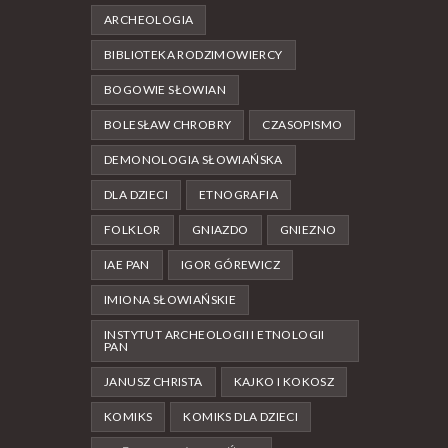
ARCHEOLOGIA
BIBLIOTEKA RODZIMOWIERCY
BOGOWIE SŁOWIAN
BOLESŁAW CHROBRY
CZASOPISMO
DEMONOLOGIA SŁOWIAŃSKA
DLA DZIECI
ETNOGRAFIA
FOLKLOR
GNIAZDO
GNIEZNO
IAE PAN
IGOR GÓREWICZ
IMIONA SŁOWIAŃSKIE
INSTYTUT ARCHEOLOGII I ETNOLOGII
PAN
JANUSZ CHRISTA
KAJKO I KOKOSZ
KOMIKS
KOMIKS DLA DZIECI