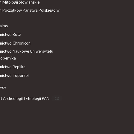
Mitologii Słowiańskiej
 Początków Państwa Polskiego w
ealms
ictwo Bosz
ictwo Chronicon
ictwo Naukowe Uniwersytetu
Kopernika
ictwo Replika
ictwo Toporzeł
wcy
ut Archeologii I Etnologii PAN
(1)