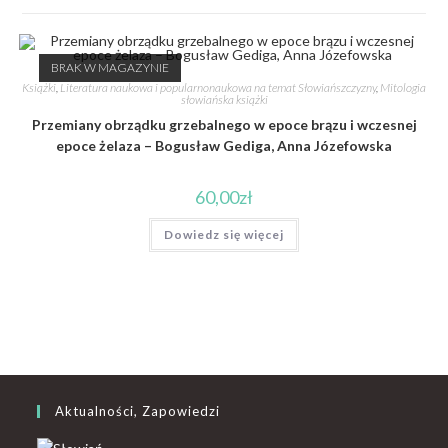
BRAK W MAGAZYNIE
Książki
,
Literatura naukowa i popularnonaukowa na temat Słowiańszczyzny
,
Mitologia
słowiańska książki
Przemiany obrządku grzebalnego w epoce brązu i wczesnej
epoce żelaza – Bogusław Gediga, Anna Józefowska
60,00
zł
Dowiedz się więcej
Aktualności, Zapowiedzi