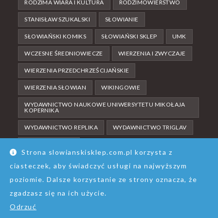
RODZIMA WIARA I KULTURA
RODZIMOWIERSTWO
STANISŁAW SZUKALSKI
SŁOWIANIE
SŁOWIAŃSKI KOMIKS
SŁOWIAŃSKI SKLEP
UMK
WCZESNE ŚREDNIOWIECZE
WIERZENIA I ZWYCZAJE
WIERZENIA PRZEDCHRZEŚCIJAŃSKIE
WIERZENIA SŁOWIAN
WIKINGOWIE
WYDAWNICTWO NAUKOWE UNIWERSYTETU MIKOŁAJA
KOPERNIKA
WYDAWNICTWO REPLIKA
WYDAWNICTWO TRIGLAV
ŚREDNIOWIECZE
Strona slowianskisklep.com.pl korzysta z
ciasteczek, aby świadczyć usługi na najwyższym
poziomie. Dalsze korzystanie ze strony oznacza, że
zgadzasz się na ich użycie.
O nas
Kontakt
Regulamin
Polityka prywatności
Odrzuć
© Wszelkie prawa zastrzeżone | 2020