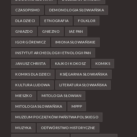
CZASOPISMO
DEMONOLOGIA SŁOWIAŃSKA
DLA DZIECI
ETNOGRAFIA
FOLKLOR
GNIAZDO
GNIEZNO
IAE PAN
IGOR GÓREWICZ
IMIONA SŁOWIAŃSKIE
INSTYTUT ARCHEOLOGII I ETNOLOGII PAN
JANUSZ CHRISTA
KAJKO I KOKOSZ
KOMIKS
KOMIKS DLA DZIECI
KSIĘGARNIA SŁOWIAŃSKA
KULTURA LUDOWA
LITERATURA SŁOWIAŃSKA
MIESZKO
MITOLOGIA SŁOWIAN
MITOLOGIA SŁOWIAŃSKA
MPPP
MUZEUM POCZĄTKÓW PAŃSTWA POLSKIEGO
MUZYKA
ODTWÓRSTWO HISTORYCZNE