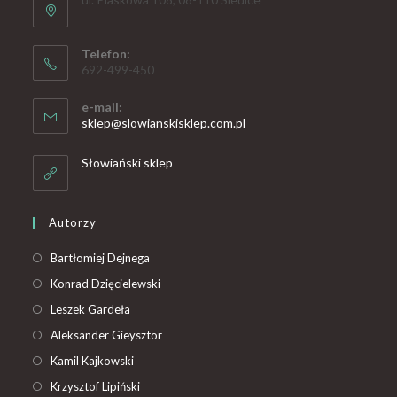
Telefon:
692-499-450
e-mail:
sklep@slowianskisklep.com.pl
Słowiański sklep
Autorzy
Bartłomiej Dejnega
Konrad Dzięcielewski
Leszek Gardeła
Aleksander Gieysztor
Kamil Kajkowski
Krzysztof Lipiński