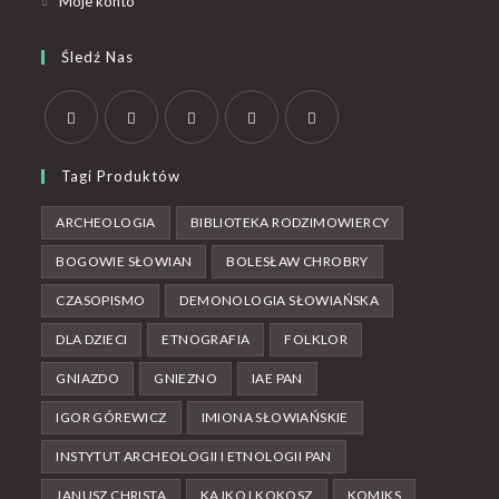
Moje konto
Śledź Nas
Tagi Produktów
ARCHEOLOGIA
BIBLIOTEKA RODZIMOWIERCY
BOGOWIE SŁOWIAN
BOLESŁAW CHROBRY
CZASOPISMO
DEMONOLOGIA SŁOWIAŃSKA
DLA DZIECI
ETNOGRAFIA
FOLKLOR
GNIAZDO
GNIEZNO
IAE PAN
IGOR GÓREWICZ
IMIONA SŁOWIAŃSKIE
INSTYTUT ARCHEOLOGII I ETNOLOGII PAN
JANUSZ CHRISTA
KAJKO I KOKOSZ
KOMIKS