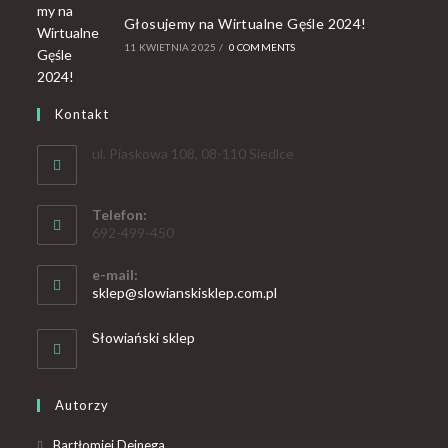
Głosujemy na Wirtualne Gęśle 2024!
11 KWIETNIA 2025
/
0 COMMENTS
Kontakt
ul. Piaskowa 108, 08-110 Siedlce
Telefon:
692-499-450
e-mail:
sklep@slowianskisklep.com.pl
Słowiański sklep
Autorzy
Bartłomiej Dejnega