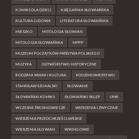
KOMIKS DLA DZIECI
KSIĘGARNIA SŁOWIAŃSKA
KULTURA LUDOWA
LITERATURA SŁOWIAŃSKA
MIESZKO
MITOLOGIA SŁOWIAN
MITOLOGIA SŁOWIAŃSKA
MPPP
MUZEUM POCZĄTKÓW PAŃSTWA POLSKIEGO
MUZYKA
ODTWÓRSTWO HISTORYCZNE
RODZIMA WIARA I KULTURA
RODZIMOWIERSTWO
STANISŁAW SZUKALSKI
SŁOWIANIE
SŁOWIAŃSKI KOMIKS
SŁOWIAŃSKI SKLEP
UMK
WCZESNE ŚREDNIOWIECZE
WIERZENIA I ZWYCZAJE
WIERZENIA PRZEDCHRZEŚCIJAŃSKIE
WIERZENIA SŁOWIAN
WIKINGOWIE