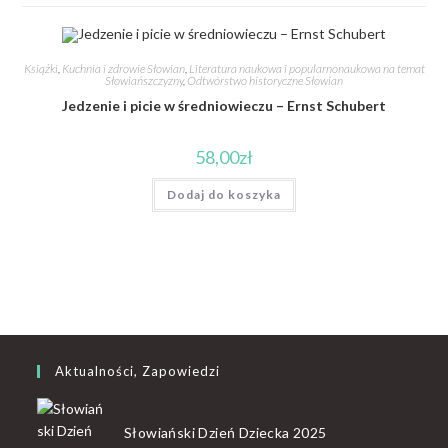
Książki
,
Kuchnia i zdrowie Słowian
,
Literatura naukowa i popularnonaukowa na temat
Słowiańszczyzny
,
Odtwórstwo historyczne Słowian
Jedzenie i picie w średniowieczu – Ernst Schubert
58,00
zł
Dodaj do koszyka
Aktualności, Zapowiedzi
Słowiański Dzień Dziecka 2025