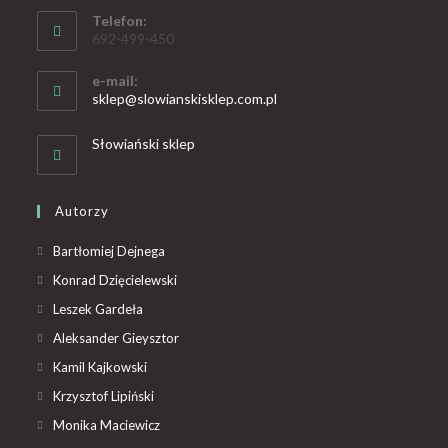
Telefon:
692-499-450
e-mail:
sklep@slowianskisklep.com.pl
Słowiański sklep
Autorzy
Bartłomiej Dejnega
Konrad Dzięcielewski
Leszek Gardeła
Aleksander Gieysztor
Kamil Kajkowski
Krzysztof Lipiński
Monika Maciewicz