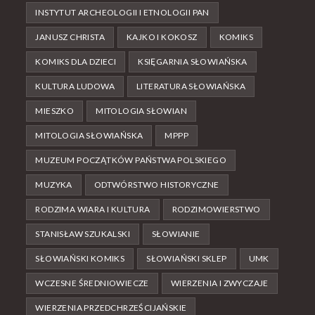
INSTYTUT ARCHEOLOGII I ETNOLOGII PAN
JANUSZ CHRISTA
KAJKO I KOKOSZ
KOMIKS
KOMIKS DLA DZIECI
KSIĘGARNIA SŁOWIAŃSKA
KULTURA LUDOWA
LITERATURA SŁOWIAŃSKA
MIESZKO
MITOLOGIA SŁOWIAN
MITOLOGIA SŁOWIAŃSKA
MPPP
MUZEUM POCZĄTKÓW PAŃSTWA POLSKIEGO
MUZYKA
ODTWÓRSTWO HISTORYCZNE
RODZIMA WIARA I KULTURA
RODZIMOWIERSTWO
STANISŁAW SZUKALSKI
SŁOWIANIE
SŁOWIAŃSKI KOMIKS
SŁOWIAŃSKI SKLEP
UMK
WCZESNE ŚREDNIOWIECZE
WIERZENIA I ZWYCZAJE
WIERZENIA PRZEDCHRZEŚCIJAŃSKIE