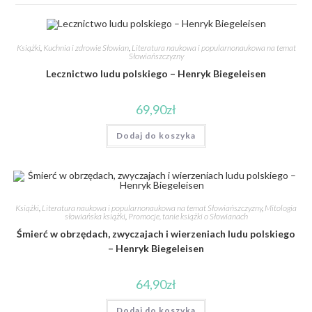
Książki
,
Kuchnia i zdrowie Słowian
,
Literatura naukowa i popularnonaukowa na temat
Słowiańszczyzny
Lecznictwo ludu polskiego – Henryk Biegeleisen
69,90
zł
Dodaj do koszyka
Książki
,
Literatura naukowa i popularnonaukowa na temat Słowiańszczyzny
,
Mitologia
słowiańska książki
,
Promocje, tanie książki o Słowianach
Śmierć w obrzędach, zwyczajach i wierzeniach ludu polskiego
– Henryk Biegeleisen
64,90
zł
Dodaj do koszyka