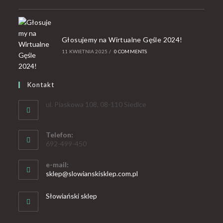
Głosujemy na Wirtualne Gęśle 2024!
11 KWIETNIA 2025
/
0 COMMENTS
Kontakt
ul. Piaskowa 108, 08-110 Siedlce
Telefon:
692-499-450
e-mail:
sklep@slowianskisklep.com.pl
Słowiański sklep