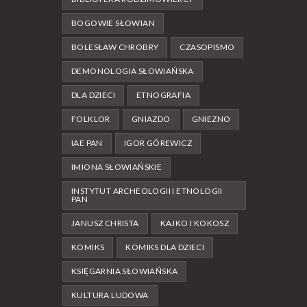
BOGOWIE SŁOWIAN
BOLESŁAW CHROBRY
CZASOPISMO
DEMONOLOGIA SŁOWIAŃSKA
DLA DZIECI
ETNOGRAFIA
FOLKLOR
GNIAZDO
GNIEZNO
IAE PAN
IGOR GÓREWICZ
IMIONA SŁOWIAŃSKIE
INSTYTUT ARCHEOLOGII I ETNOLOGII
PAN
JANUSZ CHRISTA
KAJKO I KOKOSZ
KOMIKS
KOMIKS DLA DZIECI
KSIĘGARNIA SŁOWIAŃSKA
KULTURA LUDOWA