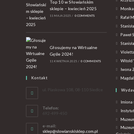
Top 10 w Słowiańskim
sklepie – kwiecień 2025
Monika
11 MAJA 2025
/
0 COMMENTS
Rafał M
Stanisł
Paweł 
Stanisł
Głosujemy na Wirtualne
Violet
Gęśle 2024!
Witold 
11 KWIETNIA 2025
/
0 COMMENTS
Iwona Z
Kontakt
Magdal
ul. Piaskowa 108, 08-110 Siedlce
Wyda
Imiona 
Telefon:
Instytu
692-499-450
Muzeum 
e-mail:
Muzeum
sklep@slowianskisklep.com.pl