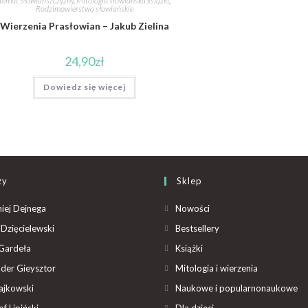
temat Słowiańszczyzny
,
Mitologia słowiańska książki
,
Rodzimowierstwo słowiańskie
Wierzenia Prasłowian – Jakub Zielina
24,90
zł
Dowiedz się więcej
zy
Sklep
iej Dejnega
Nowości
Dzięcielewski
Bestsellery
Gardeła
Książki
der Gieysztor
Mitologia i wierzenia
ajkowski
Naukowe i popularnonaukowe
f Lipiński
Dla dzieci