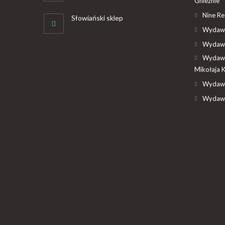
Gnieźnie
Nine R
Słowiański sklep
Wydawn
Wydawn
Wydawn
Mikołaja 
Wydawn
Wydawn