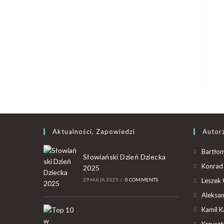
Aktualności, Zapowiedzi
Autor
Bartłom
Słowiański Dzień Dziecka
Konrad 
2025
29 MAJA 2025
/
0 COMMENTS
Leszek 
Aleksan
Kamil K
Krzyszto