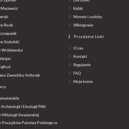
 Maciewicz
Kubki
erski
Monety i ozdoby
aw Rosik
Wikingowie
Szczepanik
Przydatne Linki
aw Szukalski
O nas
ta Wróblewska
Kontakt
Vargas
Regulamin
ajfryd
FAQ
ena Zawadzka-Sołtysek
Moje konto
wcy
słowiańskie
t Archeologii i Etnologii PAN
Mitologii Słowiańskiej
 Początków Państwa Polskiego w