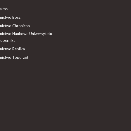
ealms
ictwo Bosz
ictwo Chronicon
ictwo Naukowe Uniwersytetu
Kopernika
ictwo Replika
ictwo Toporzeł