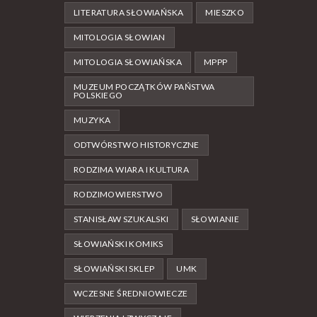
LITERATURA SŁOWIAŃSKA
MIESZKO
MITOLOGIA SŁOWIAN
MITOLOGIA SŁOWIAŃSKA
MPPP
MUZEUM POCZĄTKÓW PAŃSTWA
POLSKIEGO
MUZYKA
ODTWÓRSTWO HISTORYCZNE
RODZIMA WIARA I KULTURA
RODZIMOWIERSTWO
STANISŁAW SZUKALSKI
SŁOWIANIE
SŁOWIAŃSKI KOMIKS
SŁOWIAŃSKI SKLEP
UMK
WCZESNE ŚREDNIOWIECZE