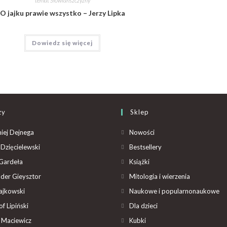
temat Słowiańszczyzny
O jajku prawie wszystko – Jerzy Lipka
Dowiedz się więcej
zy
Sklep
iej Dejnega
Nowości
Dzięcielewski
Bestsellery
Gardeła
Książki
der Gieysztor
Mitologia i wierzenia
ajkowski
Naukowe i popularnonaukowe
f Lipiński
Dla dzieci
 Maciewicz
Kubki