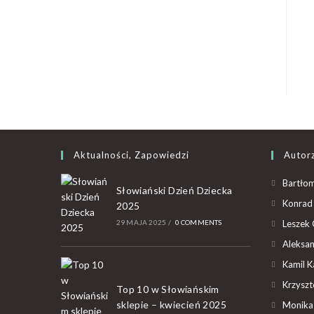
Aktualności, Zapowiedzi
Autor
Bartłom
Słowiański Dzień Dziecka
Konrad 
2025
29 MAJA 2025
/
0 COMMENTS
Leszek 
Aleksan
Kamil K
Krzyszto
Top 10 w Słowiańskim
sklepie – kwiecień 2025
Monika