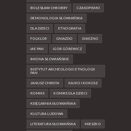
BOLESŁAW CHROBRY
CZASOPISMO
DEMONOLOGIA SŁOWIAŃSKA
DLA DZIECI
ETNOGRAFIA
FOLKLOR
GNIAZDO
GNIEZNO
IAE PAN
IGOR GÓREWICZ
IMIONA SŁOWIAŃSKIE
INSTYTUT ARCHEOLOGII I ETNOLOGII
PAN
JANUSZ CHRISTA
KAJKO I KOKOSZ
KOMIKS
KOMIKS DLA DZIECI
KSIĘGARNIA SŁOWIAŃSKA
KULTURA LUDOWA
LITERATURA SŁOWIAŃSKA
MIESZKO