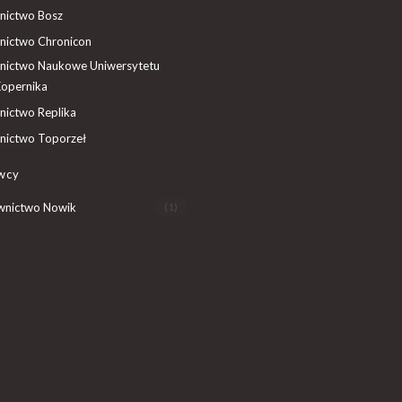
ictwo Bosz
ictwo Chronicon
ictwo Naukowe Uniwersytetu
Kopernika
ictwo Replika
ictwo Toporzeł
wcy
nictwo Nowik
(1)