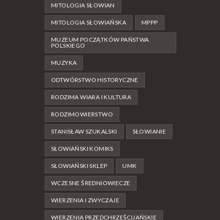
MITOLOGIA SŁOWIAN
MITOLOGIA SŁOWIAŃSKA
MPPP
MUZEUM POCZĄTKÓW PAŃSTWA
POLSKIEGO
MUZYKA
ODTWÓRSTWO HISTORYCZNE
RODZIMA WIARA I KULTURA
RODZIMOWIERSTWO
STANISŁAW SZUKALSKI
SŁOWIANIE
SŁOWIAŃSKI KOMIKS
SŁOWIAŃSKI SKLEP
UMK
WCZESNE ŚREDNIOWIECZE
WIERZENIA I ZWYCZAJE
WIERZENIA PRZEDCHRZEŚCIJAŃSKIE