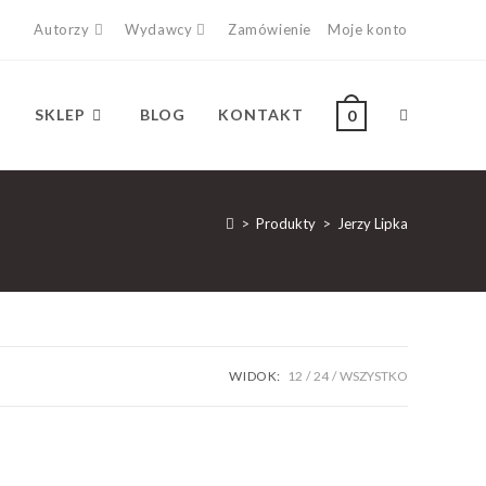
Autorzy
Wydawcy
Zamówienie
Moje konto
SKLEP
BLOG
KONTAKT
0
>
Produkty
>
Jerzy Lipka
WIDOK:
12
24
WSZYSTKO