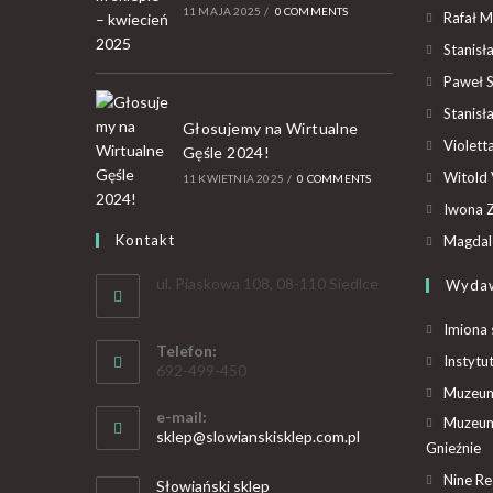
11 MAJA 2025
/
0 COMMENTS
Rafał M
Stanisł
Paweł 
Stanisł
Głosujemy na Wirtualne
Violet
Gęśle 2024!
Witold 
11 KWIETNIA 2025
/
0 COMMENTS
Iwona Z
Kontakt
Magdal
ul. Piaskowa 108, 08-110 Siedlce
Wyda
Imiona 
Telefon:
Instytu
692-499-450
Muzeum 
e-mail:
Muzeum
sklep@slowianskisklep.com.pl
Gnieźnie
Nine R
Słowiański sklep