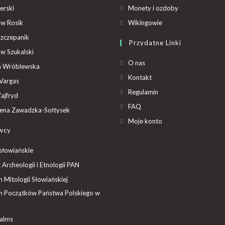
erski
Monety i ozdoby
aw Rosik
Wikingowie
Szczepanik
Przydatne Linki
aw Szukalski
O nas
ta Wróblewska
Kontakt
Vargas
Regulamin
ajfryd
FAQ
ena Zawadzka-Sołtysek
Moje konto
wcy
słowiańskie
t Archeologii i Etnologii PAN
Mitologii Słowiańskiej
 Początków Państwa Polskiego w
ealms