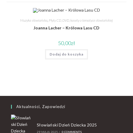
Muzyka słowiańska
,
Płyty CD, DVD, kasety o tematyce słowiańskiej
Joanna Lacher – Królowa Lasu CD
50,00
zł
Dodaj do koszyka
Aktualności, Zapowiedzi
Słowiański Dzień Dziecka 2025
29 MAJA 2025
/
0 COMMENTS