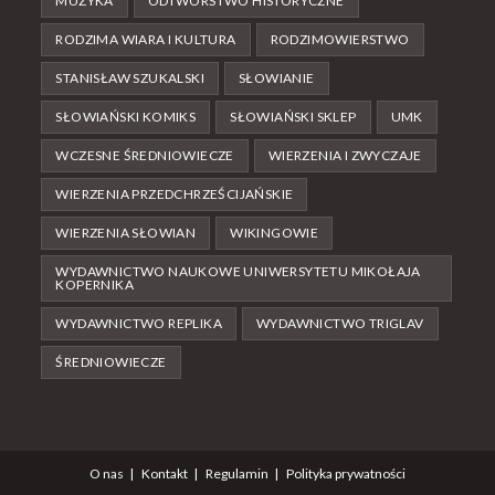
MUZYKA
ODTWÓRSTWO HISTORYCZNE
RODZIMA WIARA I KULTURA
RODZIMOWIERSTWO
STANISŁAW SZUKALSKI
SŁOWIANIE
SŁOWIAŃSKI KOMIKS
SŁOWIAŃSKI SKLEP
UMK
WCZESNE ŚREDNIOWIECZE
WIERZENIA I ZWYCZAJE
WIERZENIA PRZEDCHRZEŚCIJAŃSKIE
WIERZENIA SŁOWIAN
WIKINGOWIE
WYDAWNICTWO NAUKOWE UNIWERSYTETU MIKOŁAJA
KOPERNIKA
WYDAWNICTWO REPLIKA
WYDAWNICTWO TRIGLAV
ŚREDNIOWIECZE
O nas
Kontakt
Regulamin
Polityka prywatności