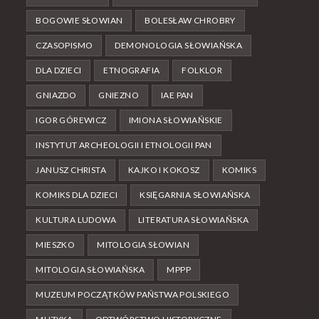
BOGOWIE SŁOWIAN
BOLESŁAW CHROBRY
CZASOPISMO
DEMONOLOGIA SŁOWIAŃSKA
DLA DZIECI
ETNOGRAFIA
FOLKLOR
GNIAZDO
GNIEZNO
IAE PAN
IGOR GÓREWICZ
IMIONA SŁOWIAŃSKIE
INSTYTUT ARCHEOLOGII I ETNOLOGII PAN
JANUSZ CHRISTA
KAJKO I KOKOSZ
KOMIKS
KOMIKS DLA DZIECI
KSIĘGARNIA SŁOWIAŃSKA
KULTURA LUDOWA
LITERATURA SŁOWIAŃSKA
MIESZKO
MITOLOGIA SŁOWIAN
MITOLOGIA SŁOWIAŃSKA
MPPP
MUZEUM POCZĄTKÓW PAŃSTWA POLSKIEGO