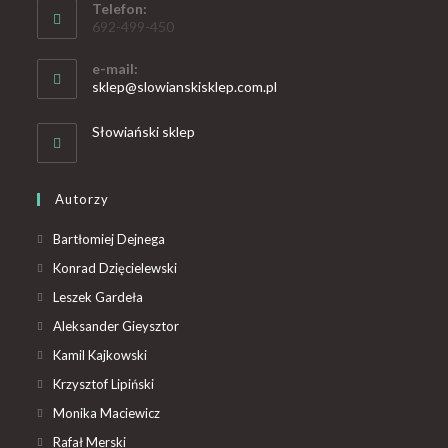
Telefon:
692-499-450
e-mail:
sklep@slowianskisklep.com.pl
Słowiański sklep
Autorzy
Bartłomiej Dejnega
Konrad Dzięcielewski
Leszek Gardeła
Aleksander Gieysztor
Kamil Kajkowski
Krzysztof Lipiński
Monika Maciewicz
Rafał Merski