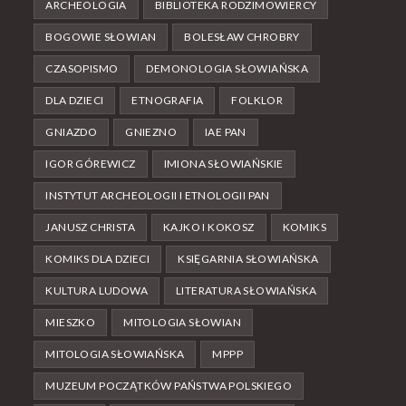
ARCHEOLOGIA
BIBLIOTEKA RODZIMOWIERCY
BOGOWIE SŁOWIAN
BOLESŁAW CHROBRY
CZASOPISMO
DEMONOLOGIA SŁOWIAŃSKA
DLA DZIECI
ETNOGRAFIA
FOLKLOR
GNIAZDO
GNIEZNO
IAE PAN
IGOR GÓREWICZ
IMIONA SŁOWIAŃSKIE
INSTYTUT ARCHEOLOGII I ETNOLOGII PAN
JANUSZ CHRISTA
KAJKO I KOKOSZ
KOMIKS
KOMIKS DLA DZIECI
KSIĘGARNIA SŁOWIAŃSKA
KULTURA LUDOWA
LITERATURA SŁOWIAŃSKA
MIESZKO
MITOLOGIA SŁOWIAN
MITOLOGIA SŁOWIAŃSKA
MPPP
MUZEUM POCZĄTKÓW PAŃSTWA POLSKIEGO