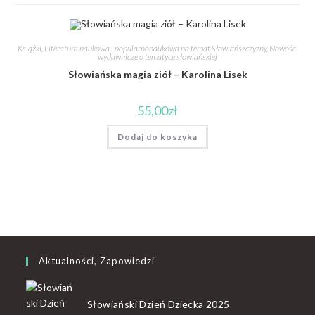
Książki
,
Literatura naukowa i popularnonaukowa na temat Słowiańszczyzny
,
Nowości
wydawnicze o tematyce słowiańskiej
Słowiańska magia ziół – Karolina Lisek
55,00
zł
Dodaj do koszyka
Aktualności, Zapowiedzi
Słowiański Dzień Dziecka 2025