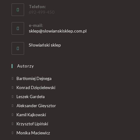
Telefon:
692-499-450
e-mail:
sklep@slowianskisklep.com.pl
Słowiański sklep
Autorzy
Bartłomiej Dejnega
Konrad Dzięcielewski
Leszek Gardeła
Aleksander Gieysztor
Kamil Kajkowski
Krzysztof Lipiński
Monika Maciewicz