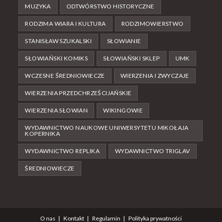
MUZYKA
ODTWÓRSTWO HISTORYCZNE
RODZIMA WIARA I KULTURA
RODZIMOWIERSTWO
STANISŁAW SZUKALSKI
SŁOWIANIE
SŁOWIAŃSKI KOMIKS
SŁOWIAŃSKI SKLEP
UMK
WCZESNE ŚREDNIOWIECZE
WIERZENIA I ZWYCZAJE
WIERZENIA PRZEDCHRZEŚCIJAŃSKIE
WIERZENIA SŁOWIAN
WIKINGOWIE
WYDAWNICTWO NAUKOWE UNIWERSYTETU MIKOŁAJA
KOPERNIKA
WYDAWNICTWO REPLIKA
WYDAWNICTWO TRIGLAV
ŚREDNIOWIECZE
O nas
Kontakt
Regulamin
Polityka prywatności