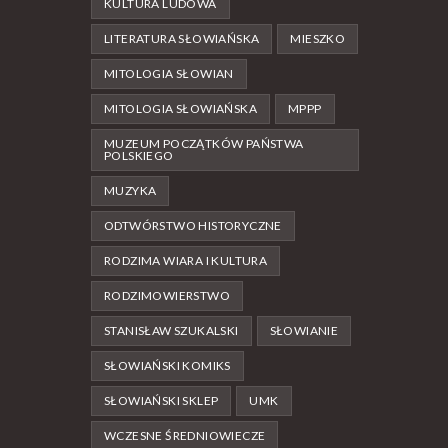
KULTURA LUDOWA
LITERATURA SŁOWIAŃSKA
MIESZKO
MITOLOGIA SŁOWIAN
MITOLOGIA SŁOWIAŃSKA
MPPP
MUZEUM POCZĄTKÓW PAŃSTWA
POLSKIEGO
MUZYKA
ODTWÓRSTWO HISTORYCZNE
RODZIMA WIARA I KULTURA
RODZIMOWIERSTWO
STANISŁAW SZUKALSKI
SŁOWIANIE
SŁOWIAŃSKI KOMIKS
SŁOWIAŃSKI SKLEP
UMK
WCZESNE ŚREDNIOWIECZE