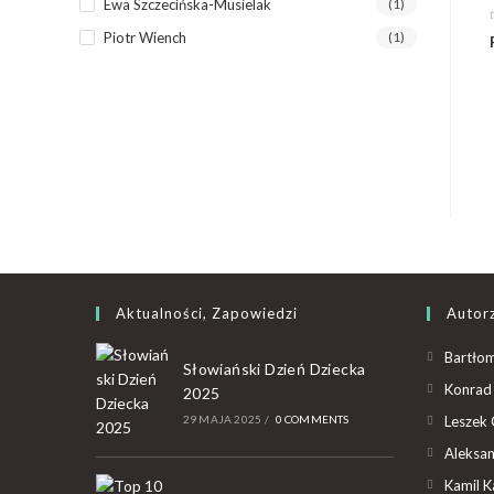
Ewa Szczecińska-Musielak
(1)
Piotr Wiench
(1)
Aktualności, Zapowiedzi
Autor
Bartłom
Słowiański Dzień Dziecka
Konrad 
2025
29 MAJA 2025
/
0 COMMENTS
Leszek 
Aleksan
Kamil K