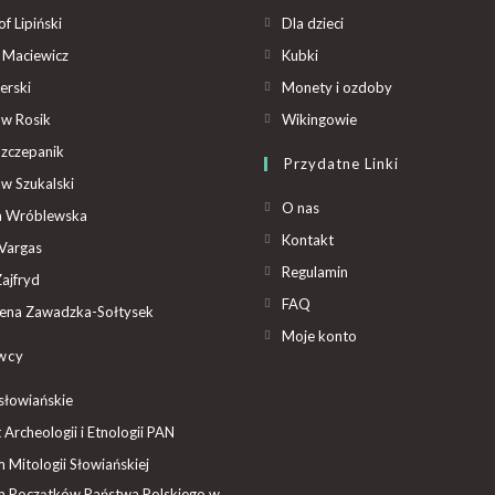
f Lipiński
Dla dzieci
 Maciewicz
Kubki
erski
Monety i ozdoby
aw Rosik
Wikingowie
Szczepanik
Przydatne Linki
aw Szukalski
O nas
ta Wróblewska
Kontakt
Vargas
Regulamin
ajfryd
FAQ
ena Zawadzka-Sołtysek
Moje konto
wcy
słowiańskie
t Archeologii i Etnologii PAN
Mitologii Słowiańskiej
 Początków Państwa Polskiego w