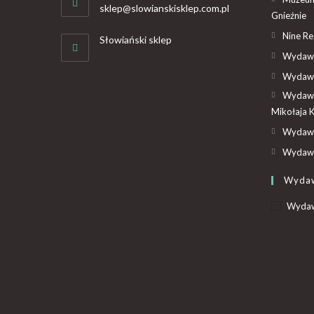
sklep@slowianskisklep.com.pl
Gnieźnie
Nine R
Słowiański sklep
Wydawn
Wydawn
Wydawn
Mikołaja 
Wydawn
Wydawn
Wyda
Wyda