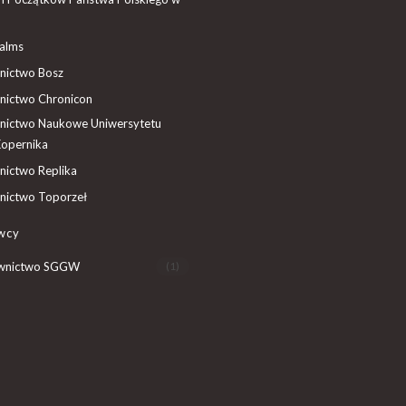
ealms
ictwo Bosz
ictwo Chronicon
ictwo Naukowe Uniwersytetu
Kopernika
ictwo Replika
ictwo Toporzeł
wcy
wnictwo SGGW
(1)