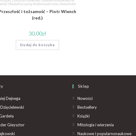
Książki
,
Literatura naukowa i popularnonaukowa na
temat Słowiańszczyzny
,
Rodzimowierstwo słowiańskie
Przeszłość i tożsamość – Piotr Wiench
(red.)
30,00
zł
Dodaj do koszyka
zy
Sklep
iej Dejnega
Nowości
Dzięcielewski
Bestsellery
Gardeła
Książki
der Gieysztor
Mitologia i wierzenia
ajkowski
Naukowe i popularnonaukowe