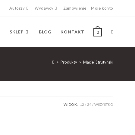
Autorzy
Wydawcy
Zamówienie
Moje konto
SKLEP
BLOG
KONTAKT
0
>
Produkty
>
Maciej Strutyński
WIDOK:
12
24
WSZYSTKO