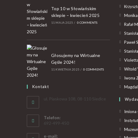
Krzyszto
Top 10 w Słowiańskim
sklepie – kwiecień 2025
Monika
11 MAJA 2025
/
0 COMMENTS
Rafał M
Stanisł
Paweł 
Stanisł
Głosujemy na Wirtualne
Violet
Gęśle 2024!
Witold 
11 KWIETNIA 2025
/
0 COMMENTS
Iwona Z
Kontakt
Magdal
ul. Piaskowa 108, 08-110 Siedlce
Wyda
Imiona 
Telefon:
Instytu
692-499-450
Muzeum 
e-mail:
Muzeum