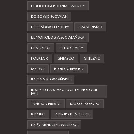
BIBLIOTEKA RODZIMOWIERCY
BOGOWIE SŁOWIAN
BOLESŁAW CHROBRY
CZASOPISMO
DEMONOLOGIA SŁOWIAŃSKA
DLA DZIECI
ETNOGRAFIA
FOLKLOR
GNIAZDO
GNIEZNO
IAE PAN
IGOR GÓREWICZ
IMIONA SŁOWIAŃSKIE
INSTYTUT ARCHEOLOGII I ETNOLOGII
PAN
JANUSZ CHRISTA
KAJKO I KOKOSZ
KOMIKS
KOMIKS DLA DZIECI
KSIĘGARNIA SŁOWIAŃSKA