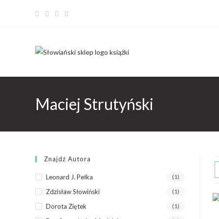
Maciej Strutyński
Znajdź Autora
Leonard J. Pełka
(1)
Zdzisław Słowiński
(1)
Dorota Ziętek
(1)