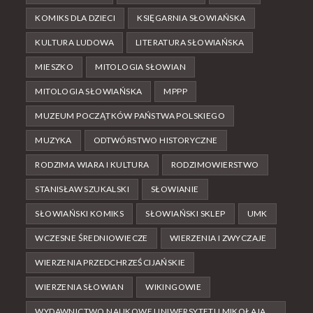
KOMIKS DLA DZIECI
KSIĘGARNIA SŁOWIAŃSKA
KULTURA LUDOWA
LITERATURA SŁOWIAŃSKA
MIESZKO
MITOLOGIA SŁOWIAN
MITOLOGIA SŁOWIAŃSKA
MPPP
MUZEUM POCZĄTKÓW PAŃSTWA POLSKIEGO
MUZYKA
ODTWÓRSTWO HISTORYCZNE
RODZIMA WIARA I KULTURA
RODZIMOWIERSTWO
STANISŁAW SZUKALSKI
SŁOWIANIE
SŁOWIAŃSKI KOMIKS
SŁOWIAŃSKI SKLEP
UMK
WCZESNE ŚREDNIOWIECZE
WIERZENIA I ZWYCZAJE
WIERZENIA PRZEDCHRZEŚCIJAŃSKIE
WIERZENIA SŁOWIAN
WIKINGOWIE
WYDAWNICTWO NAUKOWE UNIWERSYTETU MIKOŁAJA