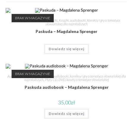
BRAK W MAGAZYNIE
Beletrystyka słowiańska
,
Książki
,
Książki, audiobooki, komiksy i gry o tematyce
słowiańskiej dla najmłodszych
Paskuda – Magdalena Sprenger
Dowiedz się więcej
BRAK W MAGAZYNIE
Audiobooki słowiańskie
,
Książki, audiobooki, komiksy i gry o tematyce słowiańskiej dla
najmłodszych
,
Płyty CD, DVD, kasety o tematyce słowiańskiej
Paskuda audiobook – Magdalena Sprenger
35,00
zł
Dowiedz się więcej