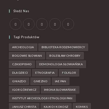
Śledź Nas
Tagi Produktów
ARCHEOLOGIA
BIBLIOTEKA RODZIMOWIERCY
BOGOWIE SŁOWIAN
BOLESŁAW CHROBRY
CZASOPISMO
DEMONOLOGIA SŁOWIAŃSKA
DLA DZIECI
ETNOGRAFIA
FOLKLOR
GNIAZDO
GNIEZNO
IAE PAN
IGOR GÓREWICZ
IMIONA SŁOWIAŃSKIE
INSTYTUT ARCHEOLOGII I ETNOLOGII PAN
JANUSZ CHRISTA
KAJKO I KOKOSZ
KOMIKS