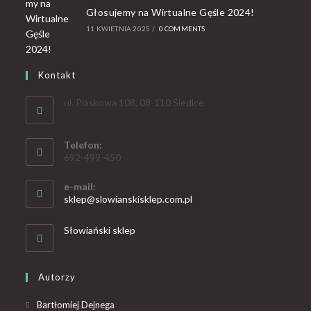
Głosujemy na Wirtualne Gęśle 2024!
11 KWIETNIA 2025
/
0 COMMENTS
Kontakt
ul. Piaskowa 108, 08-110 Siedlce
Telefon:
692-499-450
e-mail:
sklep@slowianskisklep.com.pl
Słowiański sklep
Autorzy
Bartłomiej Dejnega