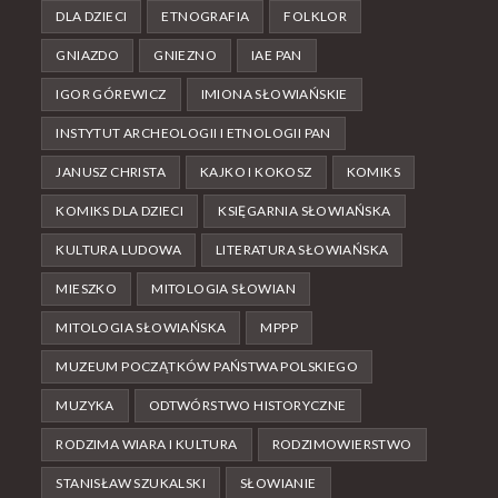
DLA DZIECI
ETNOGRAFIA
FOLKLOR
GNIAZDO
GNIEZNO
IAE PAN
IGOR GÓREWICZ
IMIONA SŁOWIAŃSKIE
INSTYTUT ARCHEOLOGII I ETNOLOGII PAN
JANUSZ CHRISTA
KAJKO I KOKOSZ
KOMIKS
KOMIKS DLA DZIECI
KSIĘGARNIA SŁOWIAŃSKA
KULTURA LUDOWA
LITERATURA SŁOWIAŃSKA
MIESZKO
MITOLOGIA SŁOWIAN
MITOLOGIA SŁOWIAŃSKA
MPPP
MUZEUM POCZĄTKÓW PAŃSTWA POLSKIEGO
MUZYKA
ODTWÓRSTWO HISTORYCZNE
RODZIMA WIARA I KULTURA
RODZIMOWIERSTWO
STANISŁAW SZUKALSKI
SŁOWIANIE