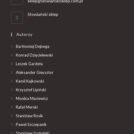
sklep@slowianskisklep.com.pl
Słowiański sklep
Autorzy
Bartłomiej Dejnega
Konrad Dzięcielewski
Leszek Gardeła
Aleksander Gieysztor
Kamil Kajkowski
Krzysztof Lipiński
Monika Maciewicz
Rafał Merski
Stanisław Rosik
Paweł Szczepanik
Stanisław Szukalski