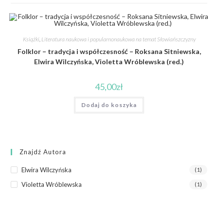
Książki
,
Literatura naukowa i popularnonaukowa na temat Słowiańszczyzny
Folklor – tradycja i współczesność – Roksana Sitniewska,
Elwira Wilczyńska, Violetta Wróblewska (red.)
45,00
zł
Dodaj do koszyka
Znajdź Autora
Elwira Wilczyńska
(1)
Violetta Wróblewska
(1)