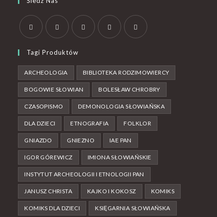
Śledź Nas
Tagi Produktów
ARCHEOLOGIA
BIBLIOTEKA RODZIMOWIERCY
BOGOWIE SŁOWIAN
BOLESŁAW CHROBRY
CZASOPISMO
DEMONOLOGIA SŁOWIAŃSKA
DLA DZIECI
ETNOGRAFIA
FOLKLOR
GNIAZDO
GNIEZNO
IAE PAN
IGOR GÓREWICZ
IMIONA SŁOWIAŃSKIE
INSTYTUT ARCHEOLOGII I ETNOLOGII PAN
JANUSZ CHRISTA
KAJKO I KOKOSZ
KOMIKS
KOMIKS DLA DZIECI
KSIĘGARNIA SŁOWIAŃSKA