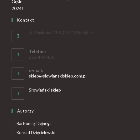
Kontakt
ul. Piaskowa 108, 08-110 Siedlce
Telefon:
692-499-450
e-mail:
sklep@slowianskisklep.com.pl
Słowiański sklep
Autorzy
Bartłomiej Dejnega
Konrad Dzięcielewski