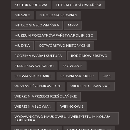
KULTURA LUDOWA
LITERATURA SŁOWIAŃSKA
MIESZKO
MITOLOGIA SŁOWIAN
MITOLOGIA SŁOWIAŃSKA
MPPP
MUZEUM POCZĄTKÓW PAŃSTWA POLSKIEGO
MUZYKA
ODTWÓRSTWO HISTORYCZNE
RODZIMA WIARA I KULTURA
RODZIMOWIERSTWO
STANISŁAW SZUKALSKI
SŁOWIANIE
SŁOWIAŃSKI KOMIKS
SŁOWIAŃSKI SKLEP
UMK
WCZESNE ŚREDNIOWIECZE
WIERZENIA I ZWYCZAJE
WIERZENIA PRZEDCHRZEŚCIJAŃSKIE
WIERZENIA SŁOWIAN
WIKINGOWIE
WYDAWNICTWO NAUKOWE UNIWERSYTETU MIKOŁAJA
KOPERNIKA