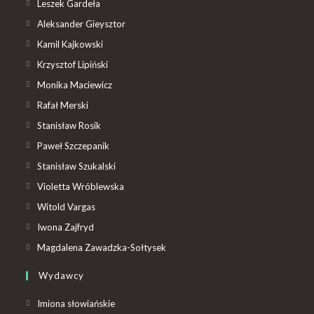
Leszek Gardeła
Aleksander Gieysztor
Kamil Kajkowski
Krzysztof Lipiński
Monika Maciewicz
Rafał Merski
Stanisław Rosik
Paweł Szczepanik
Stanisław Szukalski
Violetta Wróblewska
Witold Vargas
Iwona Zajfryd
Magdalena Zawadzka-Sołtysek
Wydawcy
Imiona słowiańskie