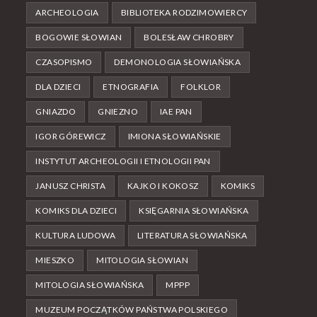
ARCHEOLOGIA
BIBLIOTEKA RODZIMOWIERCY
BOGOWIE SŁOWIAN
BOLESŁAW CHROBRY
CZASOPISMO
DEMONOLOGIA SŁOWIAŃSKA
DLA DZIECI
ETNOGRAFIA
FOLKLOR
GNIAZDO
GNIEZNO
IAE PAN
IGOR GÓREWICZ
IMIONA SŁOWIAŃSKIE
INSTYTUT ARCHEOLOGII I ETNOLOGII PAN
JANUSZ CHRISTA
KAJKO I KOKOSZ
KOMIKS
KOMIKS DLA DZIECI
KSIĘGARNIA SŁOWIAŃSKA
KULTURA LUDOWA
LITERATURA SŁOWIAŃSKA
MIESZKO
MITOLOGIA SŁOWIAN
MITOLOGIA SŁOWIAŃSKA
MPPP
MUZEUM POCZĄTKÓW PAŃSTWA POLSKIEGO