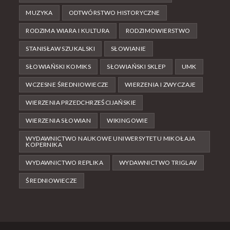
MUZYKA
ODTWÓRSTWO HISTORYCZNE
RODZIMA WIARA I KULTURA
RODZIMOWIERSTWO
STANISŁAW SZUKALSKI
SŁOWIANIE
SŁOWIAŃSKI KOMIKS
SŁOWIAŃSKI SKLEP
UMK
WCZESNE ŚREDNIOWIECZE
WIERZENIA I ZWYCZAJE
WIERZENIA PRZEDCHRZEŚCIJAŃSKIE
WIERZENIA SŁOWIAN
WIKINGOWIE
WYDAWNICTWO NAUKOWE UNIWERSYTETU MIKOŁAJA
KOPERNIKA
WYDAWNICTWO REPLIKA
WYDAWNICTWO TRIGLAV
ŚREDNIOWIECZE