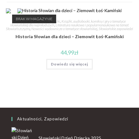
BRAK W MAGAZYNIE
Beletrystyka słowiańska
,
Książki
,
Książki, audiobooki, komiksy i gry o tematyce
słowiańskiej dla najmłodszych
,
Literatura naukowa i popularnonaukowa na temat
Słowiańszczyzny
,
Nowości wydawnicze o tematyce słowiańskiej
,
Słowiańskie zapowiedzi
Historia Słowian dla dzieci – Ziemowit Łoś-Kamiński
44,99
zł
Dowiedz się więcej
Aktualności, Zapowiedzi
Słowiański Dzień Dziecka 2025