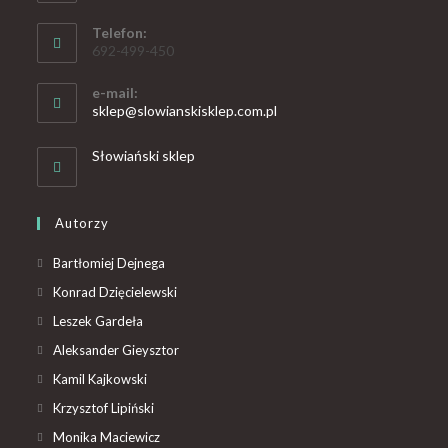
Telefon:
692-499-450
e-mail:
sklep@slowianskisklep.com.pl
Słowiański sklep
Autorzy
Bartłomiej Dejnega
Konrad Dzięcielewski
Leszek Gardeła
Aleksander Gieysztor
Kamil Kajkowski
Krzysztof Lipiński
Monika Maciewicz