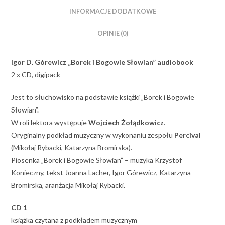
INFORMACJE DODATKOWE
OPINIE (0)
Igor D. Górewicz „Borek i Bogowie Słowian” audiobook
2 x CD, digipack
Jest to słuchowisko na podstawie książki „Borek i Bogowie
Słowian”.
W roli lektora występuje
Wojciech Żołądkowicz
.
Oryginalny podkład muzyczny w wykonaniu zespołu
Percival
(Mikołaj Rybacki, Katarzyna Bromirska).
Piosenka „Borek i Bogowie Słowian” – muzyka Krzystof
Konieczny, tekst Joanna Lacher, Igor Górewicz, Katarzyna
Bromirska, aranżacja Mikołaj Rybacki.
CD 1
książka czytana z podkładem muzycznym