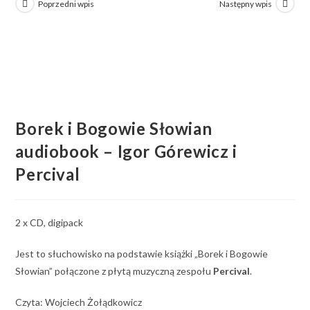
Poprzedni wpis
Następny wpis
Borek i Bogowie Słowian
audiobook – Igor Górewicz i
Percival
2 x CD, digipack
Jest to słuchowisko na podstawie książki „Borek i Bogowie
Słowian” połączone z płytą muzyczną zespołu
Percival
.
Czyta: Wojciech Żołądkowicz