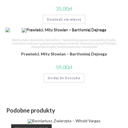
35,00
zł
Dowiedz się więcej
Beletrystyka słowiańska
,
Bestsellery - Najbardziej popularne produkty
,
Książki
,
Literatura naukowa i popularnonaukowa na temat Słowiańszczyzny
,
Mitologia
słowiańska książki
,
Rodzimowierstwo słowiańskie
Prawieści. Mity Słowian – Bartłomiej Dejnega
59,00
zł
Dodaj do koszyka
Podobne produkty