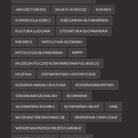
JANUSZ CHRISTA
KAJKO I KOKOSZ
KOMIKS
KOMIKS DLA DZIECI
KSIĘGARNIA SŁOWIAŃSKA
KULTURA LUDOWA
LITERATURA SŁOWIAŃSKA
MIESZKO
MITOLOGIA SŁOWIAN
MITOLOGIA SŁOWIAŃSKA
MPPP
MUZEUM POCZĄTKÓW PAŃSTWA POLSKIEGO
MUZYKA
ODTWÓRSTWO HISTORYCZNE
RODZIMA WIARA I KULTURA
RODZIMOWIERSTWO
STANISŁAW SZUKALSKI
SŁOWIANIE
SŁOWIAŃSKI KOMIKS
SŁOWIAŃSKI SKLEP
UMK
WCZESNE ŚREDNIOWIECZE
WIERZENIA I ZWYCZAJE
WIERZENIA PRZEDCHRZEŚCIJAŃSKIE