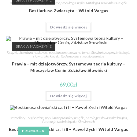
BRAK W MAGAZYNIE
Bestsellery - Najbardziej popularne produkty
,
Książki
,
Mitologia słowiańska książki
Bestiariusz. Zwierzęta – Witold Vargas
Dowiedz się więcej
BRAK W MAGAZYNIE
Książki
,
Literatura naukowa i popularnonaukowa na temat Słowiańszczyzny
,
Mitologia
słowiańska książki
,
Rodzimowierstwo słowiańskie
Prawia – mit dziejotwórczy. Systemowa teoria kultury –
Mieczysław Cenin, Zdzisław Słowiński
69,00
zł
Dowiedz się więcej
Bestsellery - Najbardziej popularne produkty
,
Książki
,
Mitologia słowiańska książki
,
Promocje, tanie książki o Słowianach
Bestiariusz słowiański cz. I i II – Paweł Zych i Witold Vargas
PROMOCJA!