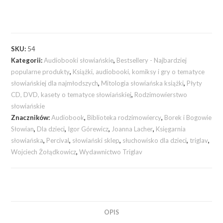
SKU:
54
Kategorii:
Audiobooki słowiańskie
,
Bestsellery - Najbardziej
popularne produkty
,
Książki, audiobooki, komiksy i gry o tematyce
słowiańskiej dla najmłodszych
,
Mitologia słowiańska książki
,
Płyty
CD, DVD, kasety o tematyce słowiańskiej
,
Rodzimowierstwo
słowiańskie
Znaczników:
Audiobook
,
Biblioteka rodzimowiercy
,
Borek i Bogowie
Słowian
,
Dla dzieci
,
Igor Górewicz
,
Joanna Lacher
,
Księgarnia
słowiańska
,
Percival
,
słowiański sklep
,
słuchowisko dla dzieci
,
triglav
,
Wojciech Żołądkowicz
,
Wydawnictwo Triglav
OPIS