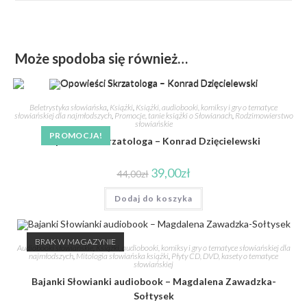
Może spodoba się również…
Beletrystyka słowiańska
,
Książki
,
Książki, audiobooki, komiksy i gry o tematyce
słowiańskiej dla najmłodszych
,
Promocje, tanie książki o Słowianach
,
Rodzimowierstwo
słowiańskie
PROMOCJA!
Opowieści Skrzatologa – Konrad Dzięcielewski
39,00
zł
44,00
zł
Dodaj do koszyka
BRAK W MAGAZYNIE
Audiobooki słowiańskie
,
Książki, audiobooki, komiksy i gry o tematyce słowiańskiej dla
najmłodszych
,
Mitologia słowiańska książki
,
Płyty CD, DVD, kasety o tematyce
słowiańskiej
Bajanki Słowianki audiobook – Magdalena Zawadzka-
Sołtysek