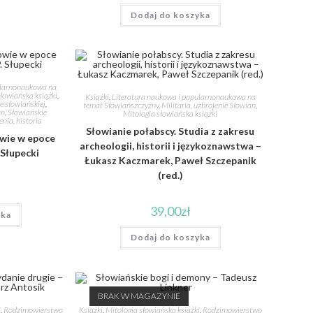
Dodaj do koszyka
ularnonaukowa na
łowiańska książki
,
Książki
,
Literatura naukowa i popularnonaukowa na
 słowiańskiej
,
temat Słowiańszczyzny
,
Militaria, uzbrojenie Słowian
,
an
,
Słowiańskie
Mitologia słowiańska książki
nia, historia
Słowianie połabscy. Studia z zakresu
wie w epoce
archeologii, historii i językoznawstwa –
 Słupecki
Łukasz Kaczmarek, Paweł Szczepanik
(red.)
39,00
zł
yka
Dodaj do koszyka
BRAK W MAGAZYNIE
i
,
Rodzimowierstwo
Książki
,
Mitologia słowiańska książki
,
Rodzimowierstwo