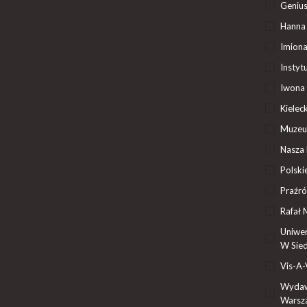
Genius
Hanna 
Imiona
Instyt
Iwona 
Kiele
Muzeum
Nasza 
Polsk
Praźró
Rafał 
Uniwer
W Sied
Vis-A-
Wydaw
Warsz