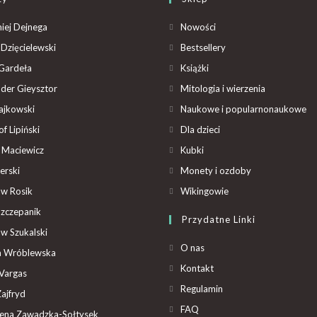
iej Dejnega
Nowości
Dzięcielewski
Bestsellery
Gardeła
Książki
der Gieysztor
Mitologia i wierzenia
ajkowski
Naukowe i popularnonaukowe
f Lipiński
Dla dzieci
 Maciewicz
Kubki
erski
Monety i ozdoby
aw Rosik
Wikingowie
Szczepanik
Przydatne Linki
aw Szukalski
O nas
ta Wróblewska
Kontakt
Vargas
Regulamin
ajfryd
FAQ
ena Zawadzka-Sołtysek