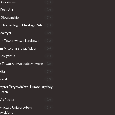
 Creations
(1)
Dola Art
(2)
 Słowiańskie
(2)
ut Archeologii I Etnologii PAN
(1)
Zajfryd
(2)
ckie Towarzystwo Naukowe
(1)
 Mitologii Słowiańskiej
(6)
Księgarnia
(1)
ie Towarzystwo Ludoznawcze
(2)
dła
(2)
Merski
(7)
sytet Przyrodniczo-Humanistyczny
(2)
lcach
Vis Etiuda
(5)
nictwa Uniwersytetu
(1)
awskiego