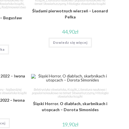
ularnonaukowa na
Książki
,
Literatura naukowa i popularnonaukowa na
łowiańska książki
,
temat Słowiańszczyzny
,
Mitologia słowiańska książki
h
,
Rodzimowierstwo
Śladami pierwotnych wierzeń – Leonard
Pełka
 – Bogusław
44,90
zł
Dowiedz się więcej
yka
ery - Najbardziej
Beletrystyka słowiańska
,
Książki
,
Literatura naukowa i
a słowiańska książki
popularnonaukowa na temat Słowiańszczyzny
,
Mitologia
słowiańska książki
2022 – Iwona
Śląski Horror. O diabłach, skarbnikach i
utopcach – Dorota Simonides
cej
19,90
zł