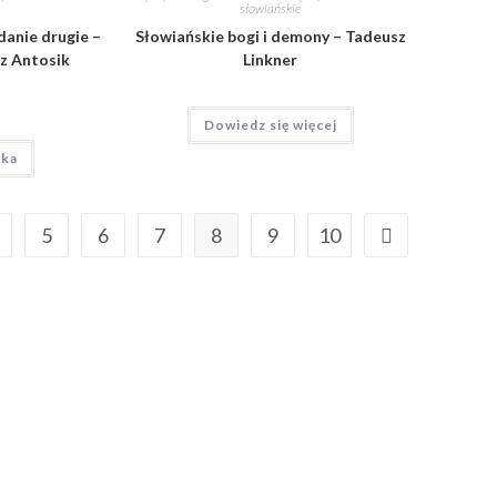
słowiańskie
danie drugie –
Słowiańskie bogi i demony – Tadeusz
rz Antosik
Linkner
Dowiedz się więcej
yka
5
6
7
8
9
10