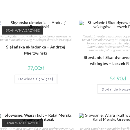
BRAK W MAGAZYNIE
Książki
,
Literatura naukowa i popularnonaukowa na
Książki
,
Literatura naukowa i pop
temat Słowiańszczyzny
,
Mitologia słowiańska książki
temat Słowiańszczyzny
,
Mitologia s
Nowości wydawnicze o tematyce
Ślężańska układanka – Andrzej
Odtwórstwo historyczne Słowi
zapowiedzi
,
Wikingowie: wierze
Mierzwiński
Słowianie i Skandynawo
wikingów – Leszek P.
27,00
zł
54,90
zł
Dowiedz się więcej
Dodaj do kosz
BRAK W MAGAZYNIE
siążki
,
Mitologia słowiańska książki
,
Rodzimowierstwo
Książki
,
Mitologia słowiańska książk