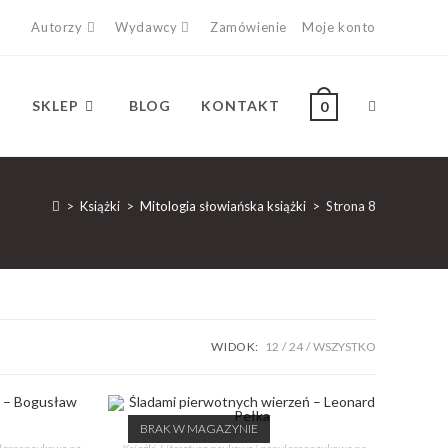
Autorzy
Wydawcy
Zamówienie
Moje konto
SKLEP
BLOG
KONTAKT
0
>
Książki
>
Mitologia słowiańska książki
>
Strona 8
WIDOK:
12
24
WSZYSTKO
BRAK W MAGAZYNIE