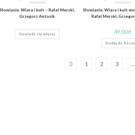
słowiańskie
słowiańskie
Słowianie. Wiara i kult – Rafał Merski,
Słowianie. Wiara i kult wy
Grzegorz Antosik
Rafał Merski, Grzego
49,00
zł
Dowiedz się więcej
Dodaj do kosz
1
2
3
…