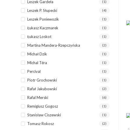
Leszek Gardeła
(1)
Leszek P. Słupecki
(4)
Leszek Poniewozik
(1)
Łukasz Kaczmarek
(1)
Łukasz Loskot
(1)
Martina Mandera-Rzepczyńska
(2)
Michał Dzik
(1)
Michal Téra
(1)
Percival
(1)
Piotr Grochowski
(1)
Rafał Jakubowski
(2)
Rafal Merski
(6)
Remigiusz Gogosz
(1)
Stanisław Ciszewski
(1)
Tomasz Rokosz
(2)
K