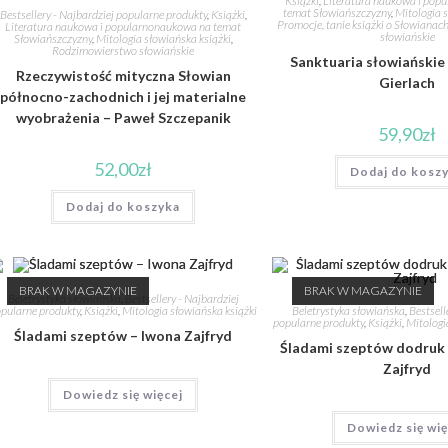
Książki
,
Literatura naukowa i pop
temat Słowiańszczyzny
,
Mitologia s
Bestsellery - Najbardziej popularne produkty
,
Książki
,
Promocje, tanie książki o Słowianac
Literatura naukowa i popularnonaukowa na temat
słowiańskie
Słowiańszczyzny
,
Mitologia słowiańska książki
,
Rodzimowierstwo słowiańskie
Sanktuaria słowiańskie
Rzeczywistość mityczna Słowian
Gierlach
północno-zachodnich i jej materialne
wyobrażenia – Paweł Szczepanik
59,90
zł
52,00
zł
Dodaj do kosz
Dodaj do koszyka
BRAK W MAGAZYNIE
BRAK W MAGAZYNIE
Beletrystyka słowiańska
,
Bestsellery - Najbardziej
Beletrystyka słowiańska
,
Bestsell
pularne produkty
,
Książki
,
Mitologia słowiańska książki
popularne produkty
,
Książki
,
Mitologi
Śladami szeptów – Iwona Zajfryd
Śladami szeptów dodruk 
Zajfryd
Dowiedz się więcej
Dowiedz się wię