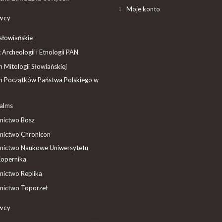
Moje konto
wcy
słowiańskie
t Archeologii i Etnologii PAN
Mitologii Słowiańskiej
 Początków Państwa Polskiego w
ealms
ictwo Bosz
ictwo Chronicon
ictwo Naukowe Uniwersytetu
Kopernika
ictwo Replika
ictwo Toporzeł
wcy