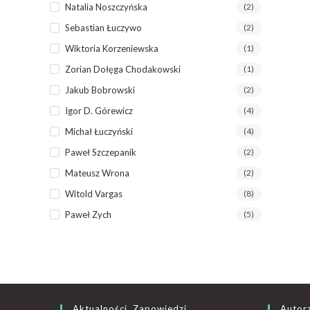
Natalia Noszczyńska
(2)
Sebastian Łuczywo
(2)
Wiktoria Korzeniewska
(1)
Zorian Dołęga Chodakowski
(1)
Jakub Bobrowski
(2)
Igor D. Górewicz
(4)
Michał Łuczyński
(4)
Paweł Szczepanik
(2)
Mateusz Wrona
(2)
Witold Vargas
(8)
Paweł Zych
(5)
Aktualności, Zapowiedzi
Autor