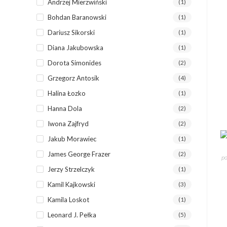
Andrzej Mierzwiński
(1)
Bohdan Baranowski
(1)
Dariusz Sikorski
(1)
Diana Jakubowska
(1)
Dorota Simonides
(2)
Grzegorz Antosik
(4)
Halina Łozko
(1)
Hanna Dola
(2)
Iwona Zajfryd
(2)
Jakub Morawiec
(1)
James George Frazer
(2)
po
Jerzy Strzelczyk
(1)
Kamil Kajkowski
(3)
Kamila Loskot
(1)
Leonard J. Pełka
(5)