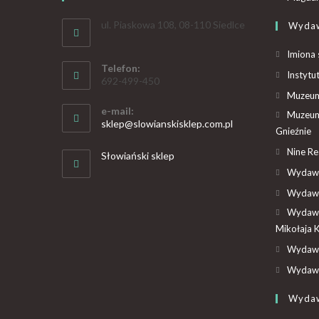
ul. Piaskowa 108, 08-110 Siedlce
Wyda
Imiona 
Telefon:
Instytu
692-499-450
Muzeum 
e-mail:
Muzeum
sklep@slowianskisklep.com.pl
Gnieźnie
Nine R
Słowiański sklep
Wydawn
Wydawn
Wydawn
Mikołaja 
Wydawn
Wydawn
Wyda