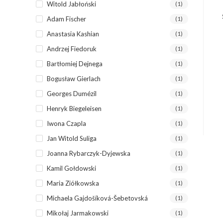
Witold Jabłoński
(1)
Adam Fischer
(1)
Anastasia Kashian
(1)
Andrzej Fiedoruk
(1)
Bartłomiej Dejnega
(1)
Bogusław Gierlach
(1)
Georges Dumézil
(1)
Henryk Biegeleisen
(1)
Iwona Czapla
(1)
Jan Witold Suliga
(1)
Joanna Rybarczyk-Dyjewska
(1)
Kamil Gołdowski
(1)
Maria Ziółkowska
(1)
Michaela Gajdošíková-Šebetovská
(1)
Mikołaj Jarmakowski
(1)