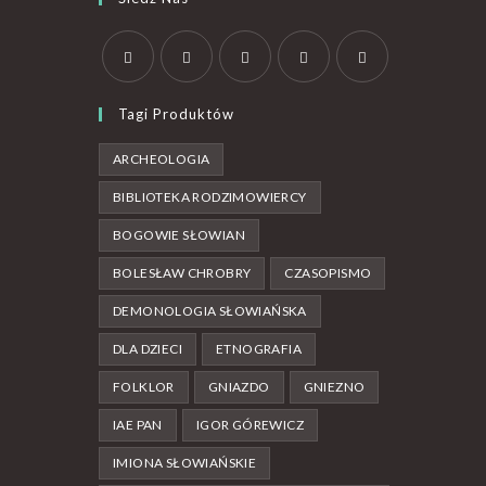
Tagi Produktów
ARCHEOLOGIA
BIBLIOTEKA RODZIMOWIERCY
BOGOWIE SŁOWIAN
BOLESŁAW CHROBRY
CZASOPISMO
DEMONOLOGIA SŁOWIAŃSKA
DLA DZIECI
ETNOGRAFIA
FOLKLOR
GNIAZDO
GNIEZNO
IAE PAN
IGOR GÓREWICZ
IMIONA SŁOWIAŃSKIE