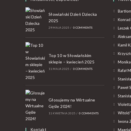
Bartłom
Słowiański Dzień Dziecka
Konrad 
2025
29 MAJA 2025
/
0 COMMENTS
Leszek 
Aleksan
Kamil K
Krzyszto
Top 10 w Słowiańskim
sklepie – kwiecień 2025
Monika
11 MAJA 2025
/
0 COMMENTS
Rafał M
Stanisł
Paweł 
Stanisł
Głosujemy na Wirtualne
Violet
Gęśle 2024!
Witold 
11 KWIETNIA 2025
/
0 COMMENTS
Iwona Z
Kontakt
Magdal