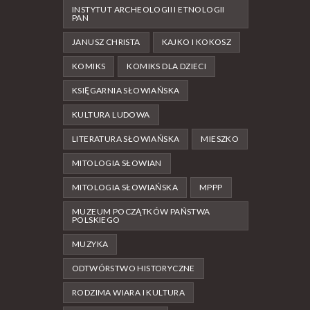
INSTYTUT ARCHEOLOGII I ETNOLOGII
PAN
JANUSZ CHRISTA
KAJKO I KOKOSZ
KOMIKS
KOMIKS DLA DZIECI
KSIĘGARNIA SŁOWIAŃSKA
KULTURA LUDOWA
LITERATURA SŁOWIAŃSKA
MIESZKO
MITOLOGIA SŁOWIAN
MITOLOGIA SŁOWIAŃSKA
MPPP
MUZEUM POCZĄTKÓW PAŃSTWA
POLSKIEGO
MUZYKA
ODTWÓRSTWO HISTORYCZNE
RODZIMA WIARA I KULTURA