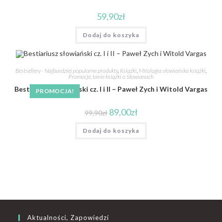
59,90
zł
Dodaj do koszyka
Bestsellery - Najbardziej popularne produkty
,
Książki
,
Mitologia słowiańska książki
,
Promocje, tanie książki o Słowianach
Bestiariusz słowiański cz. I i II – Paweł Zych i Witold Vargas
PROMOCJA!
89,00
zł
99,90
zł
Dodaj do koszyka
Aktualności, Zapowiedzi