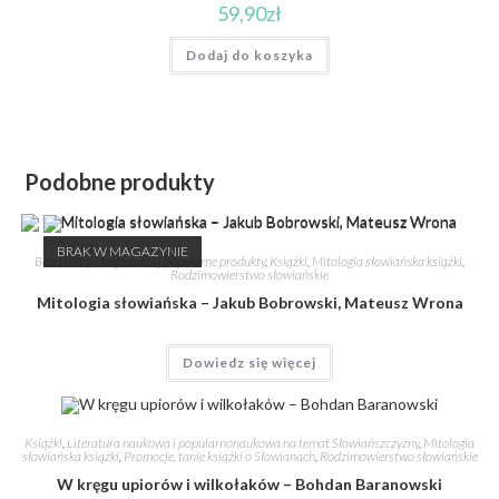
59,90
zł
Dodaj do koszyka
Podobne produkty
BRAK W MAGAZYNIE
Bestsellery - Najbardziej popularne produkty
,
Książki
,
Mitologia słowiańska książki
,
Rodzimowierstwo słowiańskie
Mitologia słowiańska – Jakub Bobrowski, Mateusz Wrona
Dowiedz się więcej
Książki
,
Literatura naukowa i popularnonaukowa na temat Słowiańszczyzny
,
Mitologia
słowiańska książki
,
Promocje, tanie książki o Słowianach
,
Rodzimowierstwo słowiańskie
W kręgu upiorów i wilkołaków – Bohdan Baranowski