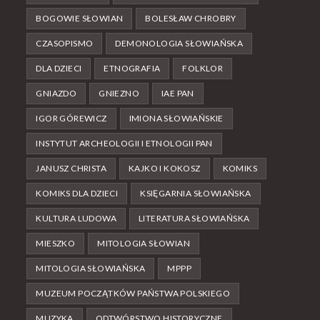
BOGOWIE SŁOWIAN
BOLESŁAW CHROBRY
CZASOPISMO
DEMONOLOGIA SŁOWIAŃSKA
DLA DZIECI
ETNOGRAFIA
FOLKLOR
GNIAZDO
GNIEZNO
IAE PAN
IGOR GÓREWICZ
IMIONA SŁOWIAŃSKIE
INSTYTUT ARCHEOLOGII I ETNOLOGII PAN
JANUSZ CHRISTA
KAJKO I KOKOSZ
KOMIKS
KOMIKS DLA DZIECI
KSIĘGARNIA SŁOWIAŃSKA
KULTURA LUDOWA
LITERATURA SŁOWIAŃSKA
MIESZKO
MITOLOGIA SŁOWIAN
MITOLOGIA SŁOWIAŃSKA
MPPP
MUZEUM POCZĄTKÓW PAŃSTWA POLSKIEGO
MUZYKA
ODTWÓRSTWO HISTORYCZNE