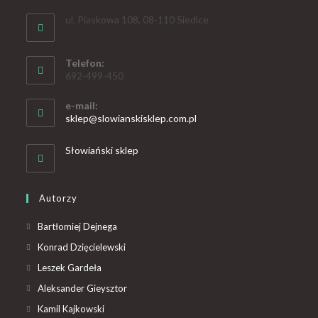
ul. Piaskowa 108, 08-110 Siedlce
Telefon:
692-499-450
e-mail:
sklep@slowianskisklep.com.pl
Słowiański sklep
Autorzy
Bartłomiej Dejnega
Konrad Dzięcielewski
Leszek Gardeła
Aleksander Gieysztor
Kamil Kajkowski