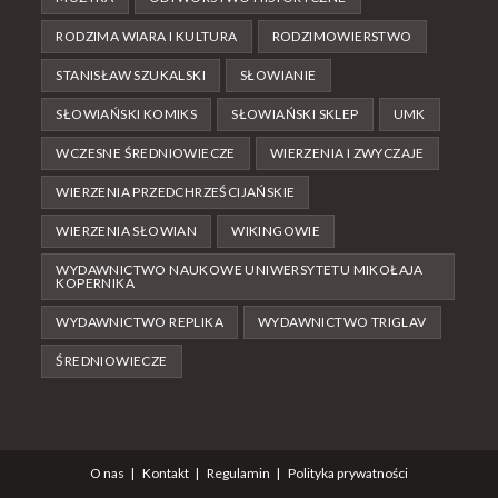
RODZIMA WIARA I KULTURA
RODZIMOWIERSTWO
STANISŁAW SZUKALSKI
SŁOWIANIE
SŁOWIAŃSKI KOMIKS
SŁOWIAŃSKI SKLEP
UMK
WCZESNE ŚREDNIOWIECZE
WIERZENIA I ZWYCZAJE
WIERZENIA PRZEDCHRZEŚCIJAŃSKIE
WIERZENIA SŁOWIAN
WIKINGOWIE
WYDAWNICTWO NAUKOWE UNIWERSYTETU MIKOŁAJA
KOPERNIKA
WYDAWNICTWO REPLIKA
WYDAWNICTWO TRIGLAV
ŚREDNIOWIECZE
O nas
Kontakt
Regulamin
Polityka prywatności