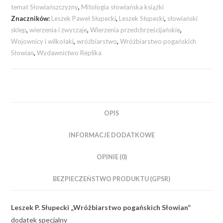
temat Słowiańszczyzny
,
Mitologia słowiańska książki
Znaczników:
Leszek Paweł Słupecki
,
Leszek Słupecki
,
słowiański
sklep
,
wierzenia i zwyczaje
,
Wierzenia przedchrześcijańskie
,
Wojownicy i wilkołaki
,
wróżbiarstwo
,
Wróżbiarstwo pogańskich
Słowian
,
Wydawnictwo Replika
OPIS
INFORMACJE DODATKOWE
OPINIE (0)
BEZPIECZEŃSTWO PRODUKTU (GPSR)
Leszek P. Słupecki „Wróżbiarstwo pogańskich Słowian”
dodatek specjalny