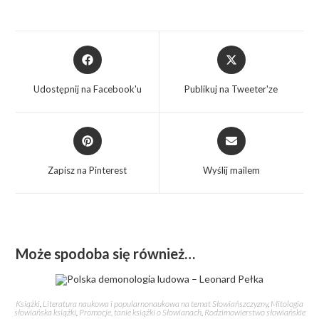
Udostępnij na Facebook'u
Publikuj na Tweeter'ze
Zapisz na Pinterest
Wyślij mailem
Może spodoba się również…
Książki
,
Literatura naukowa i popularnonaukowa na temat Słowiańszczyzny
,
Mitologia
słowiańska książki
,
Promocje, tanie książki o Słowianach
,
Rodzimowierstwo słowiańskie