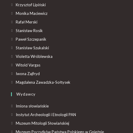
Krzysztof Lipiński
Monika Maciewicz
Rafał Merski
Stanisław Rosik
Paweł Szczepanik
Stanisław Szukalski
Violetta Wróblewska
Witold Vargas
Iwona Zajfryd
Magdalena Zawadzka-Sołtysek
Wydawcy
Imiona słowiańskie
Instytut Archeologii i Etnologii PAN
Muzeum Mitologii Słowiańskiej
Muzeum Początków Państwa Polskiego w Gnieźnie