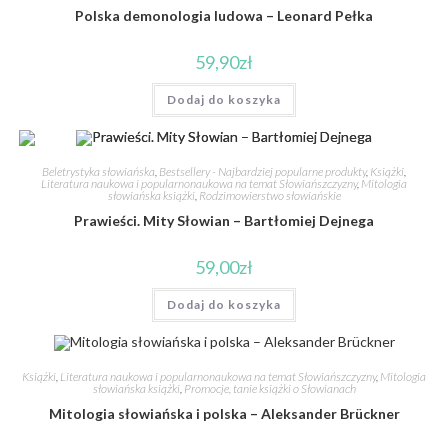
Polska demonologia ludowa – Leonard Pełka
59,90
zł
Dodaj do koszyka
Beletrystyka słowiańska
,
Bestsellery - Najbardziej popularne produkty
,
Książki
,
Literatura naukowa i popularnonaukowa na temat Słowiańszczyzny
,
Mitologia
słowiańska książki
,
Rodzimowierstwo słowiańskie
Prawieści. Mity Słowian – Bartłomiej Dejnega
59,00
zł
Dodaj do koszyka
Książki
,
Literatura naukowa i popularnonaukowa na temat Słowiańszczyzny
,
Mitologia
słowiańska książki
,
Promocje, tanie książki o Słowianach
Mitologia słowiańska i polska – Aleksander Brückner