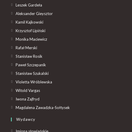
Leszek Gardeła
Aleksander Gieysztor
Kamil Kajkowski
Krzysztof Lipiński
Monika Maciewicz
Rafał Merski
Stanisław Rosik
Paweł Szczepanik
Stanisław Szukalski
Violetta Wróblewska
Witold Vargas
Iwona Zajfryd
Magdalena Zawadzka-Sołtysek
Wydawcy
Imiona słowiańskie