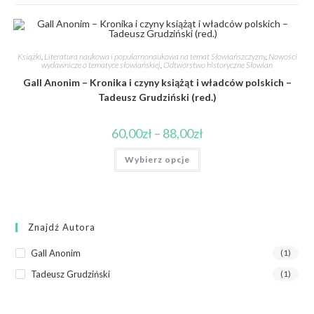
Książki
,
Literatura naukowa i popularnonaukowa na temat Słowiańszczyzny
,
Nowości
wydawnicze o tematyce słowiańskiej
,
Odtwórstwo historyczne Słowian
Gall Anonim – Kronika i czyny książąt i władców polskich –
Tadeusz Grudziński (red.)
60,00
zł
–
88,00
zł
Wybierz opcje
Znajdź Autora
Gall Anonim
(1)
Tadeusz Grudziński
(1)