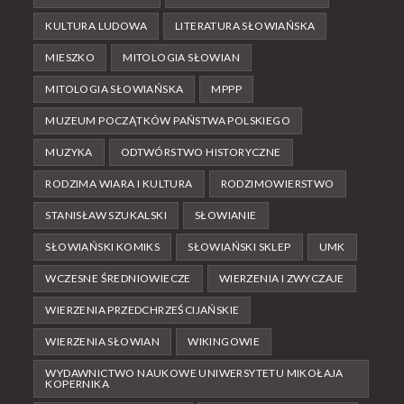
KULTURA LUDOWA
LITERATURA SŁOWIAŃSKA
MIESZKO
MITOLOGIA SŁOWIAN
MITOLOGIA SŁOWIAŃSKA
MPPP
MUZEUM POCZĄTKÓW PAŃSTWA POLSKIEGO
MUZYKA
ODTWÓRSTWO HISTORYCZNE
RODZIMA WIARA I KULTURA
RODZIMOWIERSTWO
STANISŁAW SZUKALSKI
SŁOWIANIE
SŁOWIAŃSKI KOMIKS
SŁOWIAŃSKI SKLEP
UMK
WCZESNE ŚREDNIOWIECZE
WIERZENIA I ZWYCZAJE
WIERZENIA PRZEDCHRZEŚCIJAŃSKIE
WIERZENIA SŁOWIAN
WIKINGOWIE
WYDAWNICTWO NAUKOWE UNIWERSYTETU MIKOŁAJA
KOPERNIKA