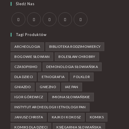
Śledź Nas
Tagi Produktów
ARCHEOLOGIA
BIBLIOTEKA RODZIMOWIERCY
BOGOWIE SŁOWIAN
BOLESŁAW CHROBRY
CZASOPISMO
DEMONOLOGIA SŁOWIAŃSKA
DLA DZIECI
ETNOGRAFIA
FOLKLOR
GNIAZDO
GNIEZNO
IAE PAN
IGOR GÓREWICZ
IMIONA SŁOWIAŃSKIE
INSTYTUT ARCHEOLOGII I ETNOLOGII PAN
JANUSZ CHRISTA
KAJKO I KOKOSZ
KOMIKS
KOMIKS DLA DZIECI
KSIĘGARNIA SŁOWIAŃSKA