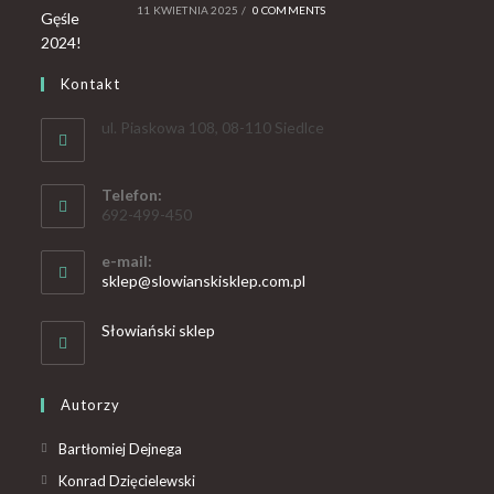
11 KWIETNIA 2025
/
0 COMMENTS
Kontakt
ul. Piaskowa 108, 08-110 Siedlce
Telefon:
692-499-450
e-mail:
sklep@slowianskisklep.com.pl
Słowiański sklep
Autorzy
Bartłomiej Dejnega
Konrad Dzięcielewski