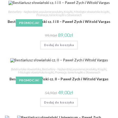
Bestsellery - Najbardziej popularne produkty
,
Książki
,
Mitologia słowiańska książki
,
Promocje, tanie książki o Słowianach
Bestiariusz słowiański cz. I i II – Paweł Zych i Witold Vargas
PROMOCJA!
89,00
zł
99,90
zł
Dodaj do koszyka
Beletrystyka słowiańska
,
Bestsellery - Najbardziej popularne produkty
,
Książki
,
Mitologia słowiańska książki
,
Promocje, tanie książki o Słowianach
Bestiariusz słowiański cz. II – Paweł Zych i Witold Vargas
PROMOCJA!
49,00
zł
54,90
zł
Dodaj do koszyka