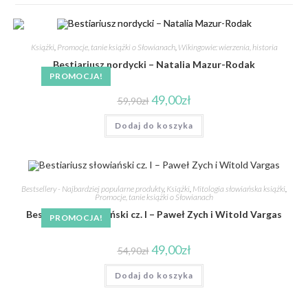
Książki
,
Promocje, tanie książki o Słowianach
,
Wikingowie: wierzenia, historia
Bestiariusz nordycki – Natalia Mazur-Rodak
PROMOCJA!
49,00
zł
59,90
zł
Dodaj do koszyka
Bestsellery - Najbardziej popularne produkty
,
Książki
,
Mitologia słowiańska książki
,
Promocje, tanie książki o Słowianach
Bestiariusz słowiański cz. I – Paweł Zych i Witold Vargas
PROMOCJA!
49,00
zł
54,90
zł
Dodaj do koszyka