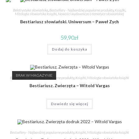
Beletrystyka słowiańska
,
Bestsellery - Najbardziej popularne produkty
,
Książki
,
Mitologia słowiańska książki
,
Nowości wydawnicze o tematyce słowiańskiej
Bestiariusz słowiański. Uniwersum – Paweł Zych
59,90
zł
Dodaj do koszyka
BRAK W MAGAZYNIE
Bestsellery - Najbardziej popularne produkty
,
Książki
,
Mitologia słowiańska książki
Bestiariusz. Zwierzęta – Witold Vargas
Dowiedz się więcej
Bestsellery - Najbardziej popularne produkty
,
Książki
,
Mitologia słowiańska książki