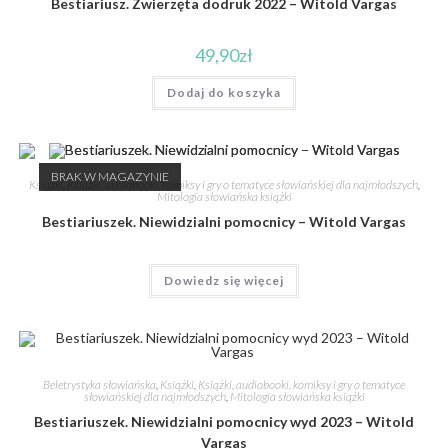
Bestiariusz. Zwierzęta dodruk 2022 – Witold Vargas
49,90
zł
Dodaj do koszyka
BRAK W MAGAZYNIE
Książki
,
Książki, audiobooki, komiksy i gry o tematyce słowiańskiej dla najmłodszych
,
Mitologia słowiańska książki
Bestiariuszek. Niewidzialni pomocnicy – Witold Vargas
Dowiedz się więcej
Beletrystyka słowiańska
,
Książki
,
Książki, audiobooki, komiksy i gry o tematyce
słowiańskiej dla najmłodszych
,
Mitologia słowiańska książki
Bestiariuszek. Niewidzialni pomocnicy wyd 2023 – Witold
Vargas