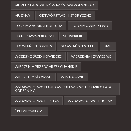
MUZEUM POCZĄTKÓW PAŃSTWA POLSKIEGO
MUZYKA
ODTWÓRSTWO HISTORYCZNE
RODZIMA WIARA I KULTURA
RODZIMOWIERSTWO
STANISŁAW SZUKALSKI
SŁOWIANIE
SŁOWIAŃSKI KOMIKS
SŁOWIAŃSKI SKLEP
UMK
WCZESNE ŚREDNIOWIECZE
WIERZENIA I ZWYCZAJE
WIERZENIA PRZEDCHRZEŚCIJAŃSKIE
WIERZENIA SŁOWIAN
WIKINGOWIE
WYDAWNICTWO NAUKOWE UNIWERSYTETU MIKOŁAJA
KOPERNIKA
WYDAWNICTWO REPLIKA
WYDAWNICTWO TRIGLAV
ŚREDNIOWIECZE