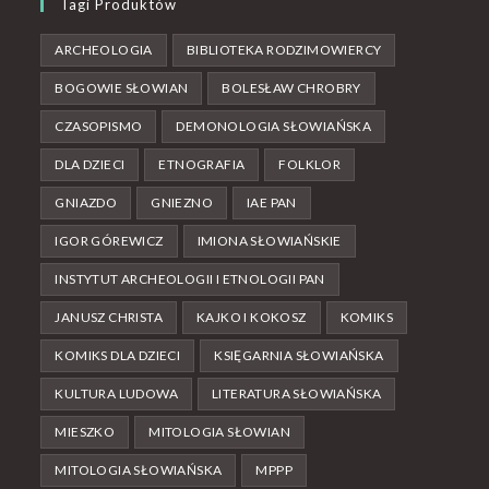
Tagi Produktów
ARCHEOLOGIA
BIBLIOTEKA RODZIMOWIERCY
BOGOWIE SŁOWIAN
BOLESŁAW CHROBRY
CZASOPISMO
DEMONOLOGIA SŁOWIAŃSKA
DLA DZIECI
ETNOGRAFIA
FOLKLOR
GNIAZDO
GNIEZNO
IAE PAN
IGOR GÓREWICZ
IMIONA SŁOWIAŃSKIE
INSTYTUT ARCHEOLOGII I ETNOLOGII PAN
JANUSZ CHRISTA
KAJKO I KOKOSZ
KOMIKS
KOMIKS DLA DZIECI
KSIĘGARNIA SŁOWIAŃSKA
KULTURA LUDOWA
LITERATURA SŁOWIAŃSKA
MIESZKO
MITOLOGIA SŁOWIAN
MITOLOGIA SŁOWIAŃSKA
MPPP