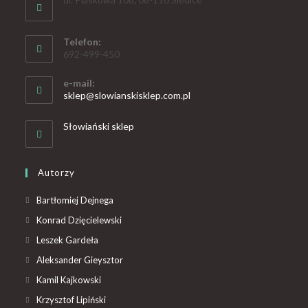
Telefon:
692-499-450
e-mail:
sklep@slowianskisklep.com.pl
Słowiański sklep
Autorzy
Bartłomiej Dejnega
Konrad Dzięcielewski
Leszek Gardeła
Aleksander Gieysztor
Kamil Kajkowski
Krzysztof Lipiński