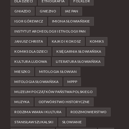
DLA DZIECI
ETNOGRAFIA
FOLKLOR
GNIAZDO
GNIEZNO
IAE PAN
IGOR GÓREWICZ
IMIONA SŁOWIAŃSKIE
INSTYTUT ARCHEOLOGII I ETNOLOGII PAN
JANUSZ CHRISTA
KAJKO I KOKOSZ
KOMIKS
KOMIKS DLA DZIECI
KSIĘGARNIA SŁOWIAŃSKA
KULTURA LUDOWA
LITERATURA SŁOWIAŃSKA
MIESZKO
MITOLOGIA SŁOWIAN
MITOLOGIA SŁOWIAŃSKA
MPPP
MUZEUM POCZĄTKÓW PAŃSTWA POLSKIEGO
MUZYKA
ODTWÓRSTWO HISTORYCZNE
RODZIMA WIARA I KULTURA
RODZIMOWIERSTWO
STANISŁAW SZUKALSKI
SŁOWIANIE