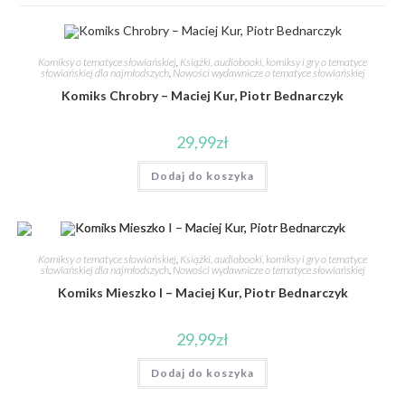
Komiksy o tematyce słowiańskiej
,
Książki, audiobooki, komiksy i gry o tematyce
słowiańskiej dla najmłodszych
,
Nowości wydawnicze o tematyce słowiańskiej
Komiks Chrobry – Maciej Kur, Piotr Bednarczyk
29,99
zł
Dodaj do koszyka
Komiksy o tematyce słowiańskiej
,
Książki, audiobooki, komiksy i gry o tematyce
słowiańskiej dla najmłodszych
,
Nowości wydawnicze o tematyce słowiańskiej
Komiks Mieszko I – Maciej Kur, Piotr Bednarczyk
29,99
zł
Dodaj do koszyka