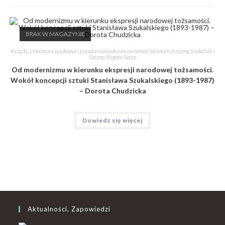
BRAK W MAGAZYNIE
Książki
,
Literatura naukowa i popularnonaukowa na temat Słowiańszczyzny
,
Szukalski i
Szczep Rogate Serce
Od modernizmu w kierunku ekspresji narodowej tożsamości.
Wokół koncepcji sztuki Stanisława Szukalskiego (1893-1987)
– Dorota Chudzicka
Dowiedz się więcej
Aktualności, Zapowiedzi