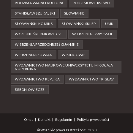
RODZIMA WIARA I KULTURA
RODZIMOWIERSTWO
STANISŁAW SZUKALSKI
SŁOWIANIE
SŁOWIAŃSKI KOMIKS
SŁOWIAŃSKI SKLEP
UMK
WCZESNE ŚREDNIOWIECZE
WIERZENIA I ZWYCZAJE
WIERZENIA PRZEDCHRZEŚCIJAŃSKIE
WIERZENIA SŁOWIAN
WIKINGOWIE
WYDAWNICTWO NAUKOWE UNIWERSYTETU MIKOŁAJA
KOPERNIKA
WYDAWNICTWO REPLIKA
WYDAWNICTWO TRIGLAV
ŚREDNIOWIECZE
O nas
Kontakt
Regulamin
Polityka prywatności
© Wszelkie prawa zastrzeżone | 2020