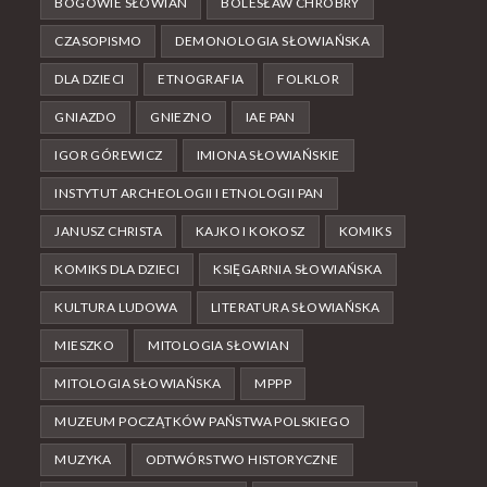
BOGOWIE SŁOWIAN
BOLESŁAW CHROBRY
CZASOPISMO
DEMONOLOGIA SŁOWIAŃSKA
DLA DZIECI
ETNOGRAFIA
FOLKLOR
GNIAZDO
GNIEZNO
IAE PAN
IGOR GÓREWICZ
IMIONA SŁOWIAŃSKIE
INSTYTUT ARCHEOLOGII I ETNOLOGII PAN
JANUSZ CHRISTA
KAJKO I KOKOSZ
KOMIKS
KOMIKS DLA DZIECI
KSIĘGARNIA SŁOWIAŃSKA
KULTURA LUDOWA
LITERATURA SŁOWIAŃSKA
MIESZKO
MITOLOGIA SŁOWIAN
MITOLOGIA SŁOWIAŃSKA
MPPP
MUZEUM POCZĄTKÓW PAŃSTWA POLSKIEGO
MUZYKA
ODTWÓRSTWO HISTORYCZNE