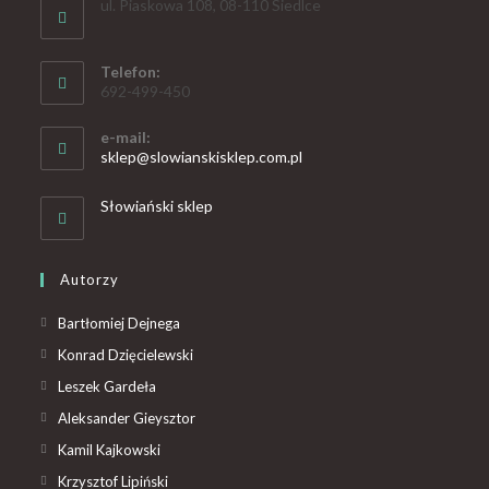
ul. Piaskowa 108, 08-110 Siedlce
Telefon:
692-499-450
e-mail:
sklep@slowianskisklep.com.pl
Słowiański sklep
Autorzy
Bartłomiej Dejnega
Konrad Dzięcielewski
Leszek Gardeła
Aleksander Gieysztor
Kamil Kajkowski
Krzysztof Lipiński