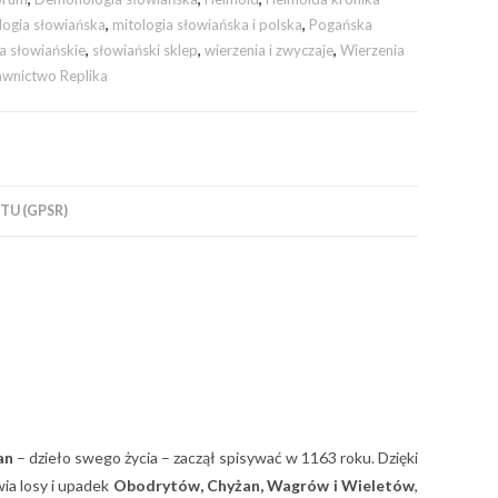
logia słowiańska
,
mitologia słowiańska i polska
,
Pogańska
a słowiańskie
,
słowiański sklep
,
wierzenia i zwyczaje
,
Wierzenia
wnictwo Replika
U (GPSR)
an
– dzieło swego życia – zaczął spisywać w 1163 roku. Dzięki
ia losy i upadek
Obodrytów, Chyżan, Wagrów i Wieletów
,