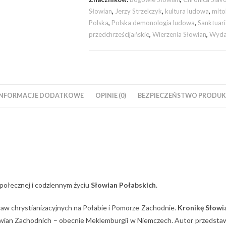
Słowian
,
Jerzy Strzelczyk
,
kultura ludowa
,
mito
Polska
,
Polska demonologia ludowa
,
Sanktuari
przedchrześcijańskie
,
Wierzenia Słowian
,
Wyda
INFORMACJE DODATKOWE
OPINIE (0)
BEZPIECZEŃSTWO PRODUKT
społecznej i codziennym życiu
Słowian Połabskich
.
aw chrystianizacyjnych na Połabie i Pomorze Zachodnie.
Kronikę Słowi
owian Zachodnich – obecnie Meklemburgii w Niemczech. Autor przedstaw