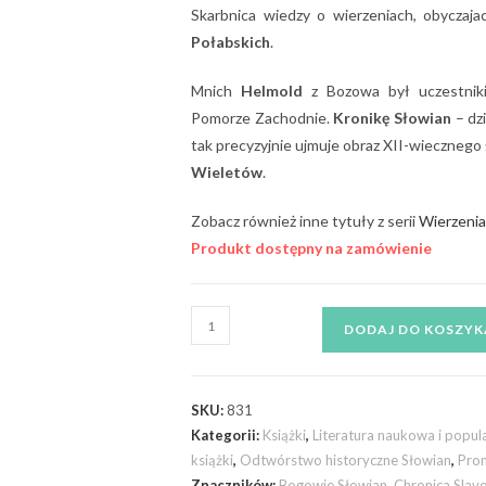
Skarbnica wiedzy o wierzeniach, obyczaja
Połabskich
.
Mnich
Helmold
z Bozowa był uczestniki
Pomorze Zachodnie.
Kronikę Słowian
– dz
tak precyzyjnie ujmuje obraz XII-wieczneg
Wieletów
.
Zobacz również inne tytuły z serii
Wierzenia
Produkt dostępny na zamówienie
DODAJ DO KOSZYK
SKU:
831
Kategorii:
Książki
,
Literatura naukowa i popu
książki
,
Odtwórstwo historyczne Słowian
,
Prom
Znaczników:
Bogowie Słowian
,
Chronica Slav