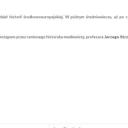
dział historii środkowoeuropejskiej. W późnym średniowieczu, aż po 
 wstępem przez cenionego historyka mediewistę, profesora
Jerzego Str