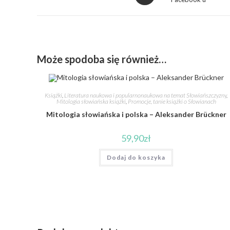
Może spodoba się również…
Książki
,
Literatura naukowa i popularnonaukowa na temat Słowiańszczyzny
,
Mitologia słowiańska książki
,
Promocje, tanie książki o Słowianach
Mitologia słowiańska i polska – Aleksander Brückner
59,90
zł
Dodaj do koszyka