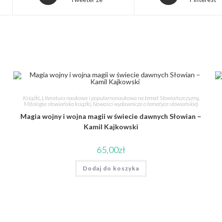
Książki
,
Literatura naukowa i popularnonaukowa na temat Słowiańszczyzny
,
Mitologia słowiańska książki
,
Nowości wydawnicze o tematyce słowiańskiej
Magia wojny i wojna magii w świecie dawnych Słowian –
Kamil Kajkowski
65,00
zł
Dodaj do koszyka