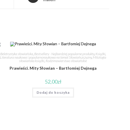
Beletrystyka słowiańska
,
Bestsellery - Najbardziej popularne produkty
,
Książki
,
Literatura naukowa i popularnonaukowa na temat Słowiańszczyzny
,
Mitologia
słowiańska książki
,
Rodzimowierstwo słowiańskie
Prawieści. Mity Słowian – Bartłomiej Dejnega
52,00
zł
Dodaj do koszyka