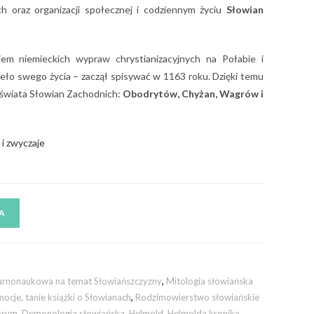
ch oraz organizacji społecznej i codziennym życiu
Słowian
em niemieckich wypraw chrystianizacyjnych na Połabie i
ieło swego życia – zaczął spisywać w 1163 roku. Dzięki temu
o świata Słowian Zachodnich:
Obodrytów, Chyżan, Wagrów i
 i zwyczaje
A
larnonaukowa na temat Słowiańszczyzny
,
Mitologia słowiańska
ocje, tanie książki o Słowianach
,
Rodzimowierstwo słowiańskie
orum
,
Demonologia słowiańska
,
Helmold
,
Helmolda kronika