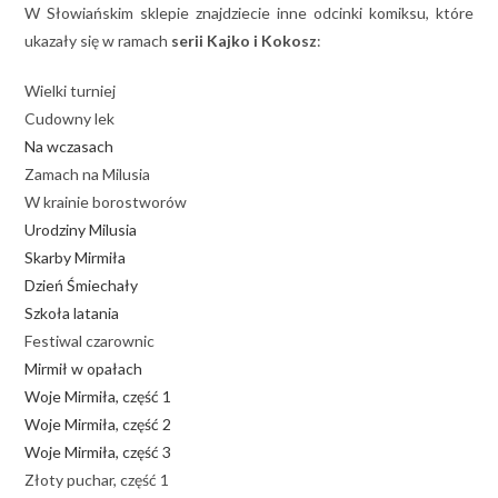
W Słowiańskim sklepie znajdziecie inne odcinki komiksu, które
ukazały się w ramach
serii Kajko i Kokosz
:
Wielki turniej
Cudowny lek
Na wczasach
Zamach na Milusia
W krainie borostworów
Urodziny Milusia
Skarby Mirmiła
Dzień Śmiechały
Szkoła latania
Festiwal czarownic
Mirmił w opałach
Woje Mirmiła, część 1
Woje Mirmiła, część 2
Woje Mirmiła, część 3
Złoty puchar, część 1