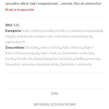
specjalny eliksir Jagi i zorganizować… wesele. Aby do zmierzchu!
Brak w magazynie
SKU:
536
Kategorie:
Kajko i Kokosz komiks
,
Komiksy o tematyce słowiańskiej
,
Książki, audiobooki, komiksy i gry o tematyce słowiańskiej dla
najmłodszych
Znaczników:
Dla dzieci
,
Janusz Christa
,
Kajko i Kokosz
,
Kajko i
Kokosz Nowe przygody
,
Kajko i Kokosz Zaćmienie o zmierzchu
,
komiks
,
Komiks dla dzieci
,
Księgarnia słowiańska
,
Netflix
,
promocja
,
Słowiańscy wojowie
,
słowiański sklep
,
Zaćmienie o zmierzchu
OPIS
INFORMACJE DODATKOWE