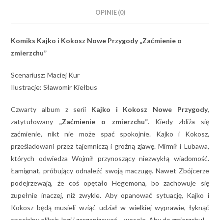
OPINIE (0)
Komiks Kajko i Kokosz Nowe Przygody „Zaćmienie o
zmierzchu”
Scenariusz: Maciej Kur
Ilustracje: Sławomir Kiełbus
Czwarty album z serii
Kajko i Kokosz Nowe Przygody
,
zatytułowany
„Zaćmienie o zmierzchu”
. Kiedy zbliża się
zaćmienie, nikt nie może spać spokojnie. Kajko i Kokosz,
prześladowani przez tajemniczą i groźną zjawę. Mirmił i Lubawa,
których odwiedza Wojmił przynoszący niezwykłą wiadomość.
Łamignat, próbujący odnaleźć swoją maczugę. Nawet Zbójcerze
podejrzewają, że coś opętało Hegemona, bo zachowuje się
zupełnie inaczej, niż zwykle. Aby opanować sytuację, Kajko i
Kokosz będą musieli wziąć udział w wielkiej wyprawie, łyknąć
specjalny eliksir Jagi i zorganizować… wesele. Aby do zmierzchu!