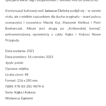
Kontynuacji kultowej serii
Janusza Christy
podjęli się – w swoim
stylu, ale z wielkim szacunkiem dla ducha oryginału – znani polscy
scenarzyści i rysownicy: Maciej Kur, Sławomir Kiełbus i Piotr
Bednarczyk. Album jest drugą po „Królewskiej konnej”,
pełnometrażową opowieścią z cyklu Kajko i Kokosz Nowe
Przygody.
Data wydania: 2021
Data premiery: 16 czerwiec 2021
Język: polski
Oprawa: miękka
Liczba stron: 48
Format: 216 x 285 mm
ISBN:
978-83-281-9874-6
Seria:
Kajko i Kokosz
Wydawca:
Egmont