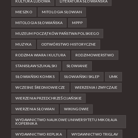
KULTURA LUDOWA
LITERATURA SŁOWIAŃSKA
MIESZKO
MITOLOGIA SŁOWIAN
MITOLOGIA SŁOWIAŃSKA
MPPP
MUZEUM POCZĄTKÓW PAŃSTWA POLSKIEGO
MUZYKA
ODTWÓRSTWO HISTORYCZNE
RODZIMA WIARA I KULTURA
RODZIMOWIERSTWO
STANISŁAW SZUKALSKI
SŁOWIANIE
SŁOWIAŃSKI KOMIKS
SŁOWIAŃSKI SKLEP
UMK
WCZESNE ŚREDNIOWIECZE
WIERZENIA I ZWYCZAJE
WIERZENIA PRZEDCHRZEŚCIJAŃSKIE
WIERZENIA SŁOWIAN
WIKINGOWIE
WYDAWNICTWO NAUKOWE UNIWERSYTETU MIKOŁAJA
KOPERNIKA
WYDAWNICTWO REPLIKA
WYDAWNICTWO TRIGLAV