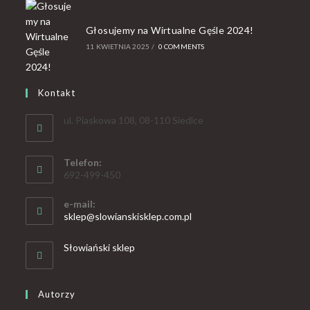
Głosujemy na Wirtualne Gęśle 2024!
11 KWIETNIA 2025
/
0 COMMENTS
Kontakt
ul. Piaskowa 108, 08-110 Siedlce
Telefon:
692-499-450
e-mail:
sklep@slowianskisklep.com.pl
Słowiański sklep
Autorzy