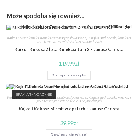
Może spodoba się również…
Podgląd
Kajko i Kokosz komiks
,
Komiksy o tematyce słowiańskiej
,
Książki, audiobooki, komiksy i
gry o tematyce słowiańskiej dla najmłodszych
Kajko i Kokosz Złota Kolekcja tom 2 – Janusz Christa
119,99
zł
Dodaj do koszyka
Podgląd
BRAK W MAGAZYNIE
Kajko i Kokosz komiks
,
Komiksy o tematyce słowiańskiej
,
Książki, audiobooki, komiksy i
gry o tematyce słowiańskiej dla najmłodszych
Kajko i Kokosz Mirmił w opałach – Janusz Christa
29,99
zł
Dowiedz się więcej