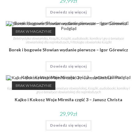
29,99
zł
Dowiedz się więcej
Podgląd
BRAK W MAGAZYNIE
Beletrystyka słowiańska
,
Książki
,
Książki, audiobooki, komiksy i gry o tematyce
słowiańskiej dla najmłodszych
,
Mitologia słowiańska książki
Borek i bogowie Słowian wydanie pierwsze – Igor Górewicz
Dowiedz się więcej
Podgląd
BRAK W MAGAZYNIE
Kajko i Kokosz komiks
,
Komiksy o tematyce słowiańskiej
,
Książki, audiobooki, komiksy i
gry o tematyce słowiańskiej dla najmłodszych
Kajko i Kokosz Woje Mirmiła część 3 – Janusz Christa
29,99
zł
Dowiedz się więcej