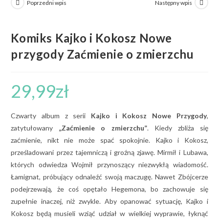
Poprzedni wpis
Następny wpis
Komiks Kajko i Kokosz Nowe
przygody Zaćmienie o zmierzchu
29,99
zł
Czwarty album z serii
Kajko i Kokosz Nowe Przygody
,
zatytułowany
„Zaćmienie o zmierzchu”
. Kiedy zbliża się
zaćmienie, nikt nie może spać spokojnie. Kajko i Kokosz,
prześladowani przez tajemniczą i groźną zjawę. Mirmił i Lubawa,
których odwiedza Wojmił przynoszący niezwykłą wiadomość.
Łamignat, próbujący odnaleźć swoją maczugę. Nawet Zbójcerze
podejrzewają, że coś opętało Hegemona, bo zachowuje się
zupełnie inaczej, niż zwykle. Aby opanować sytuację, Kajko i
Kokosz będą musieli wziąć udział w wielkiej wyprawie, łyknąć