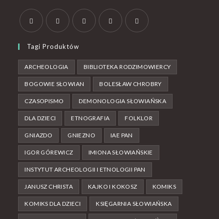
Tagi Produktów
ARCHEOLOGIA
BIBLIOTEKA RODZIMOWIERCY
BOGOWIE SŁOWIAN
BOLESŁAW CHROBRY
CZASOPISMO
DEMONOLOGIA SŁOWIAŃSKA
DLA DZIECI
ETNOGRAFIA
FOLKLOR
GNIAZDO
GNIEZNO
IAE PAN
IGOR GÓREWICZ
IMIONA SŁOWIAŃSKIE
INSTYTUT ARCHEOLOGII I ETNOLOGII PAN
JANUSZ CHRISTA
KAJKO I KOKOSZ
KOMIKS
KOMIKS DLA DZIECI
KSIĘGARNIA SŁOWIAŃSKA