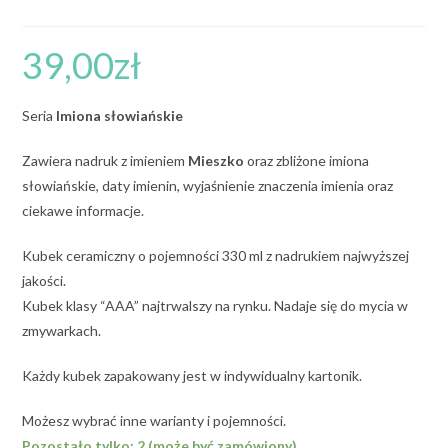
39,00
zł
Seria
Imiona słowiańskie
Zawiera nadruk z imieniem
Mieszko
oraz zbliżone imiona
słowiańskie, daty imienin, wyjaśnienie znaczenia imienia oraz
ciekawe informacje.
Kubek ceramiczny o pojemności 330 ml z nadrukiem najwyższej
jakości.
Kubek klasy “AAA” najtrwalszy na rynku. Nadaje się do mycia w
zmywarkach.
Każdy kubek zapakowany jest w indywidualny kartonik.
Możesz wybrać inne warianty i pojemności.
Pozostało tylko: 2 (może być zamówiony)