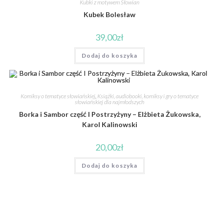
Kubki z motywem Słowian
Kubek Bolesław
39,00
zł
Dodaj do koszyka
Komiksy o tematyce słowiańskiej
,
Książki, audiobooki, komiksy i gry o tematyce
słowiańskiej dla najmłodszych
Borka i Sambor część I Postrzyżyny – Elżbieta Żukowska,
Karol Kalinowski
20,00
zł
Dodaj do koszyka