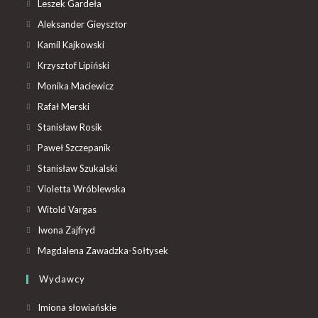
Leszek Gardeła
Aleksander Gieysztor
Kamil Kajkowski
Krzysztof Lipiński
Monika Maciewicz
Rafał Merski
Stanisław Rosik
Paweł Szczepanik
Stanisław Szukalski
Violetta Wróblewska
Witold Vargas
Iwona Zajfryd
Magdalena Zawadzka-Sołtysek
Wydawcy
Imiona słowiańskie