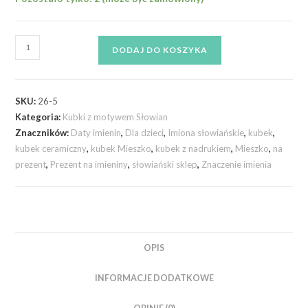
DODAJ DO KOSZYKA
SKU:
26-5
Kategoria:
Kubki z motywem Słowian
Znaczników:
Daty imienin
,
Dla dzieci
,
Imiona słowiańskie
,
kubek
,
kubek ceramiczny
,
kubek Mieszko
,
kubek z nadrukiem
,
Mieszko
,
na
prezent
,
Prezent na imieniny
,
słowiański sklep
,
Znaczenie imienia
OPIS
INFORMACJE DODATKOWE