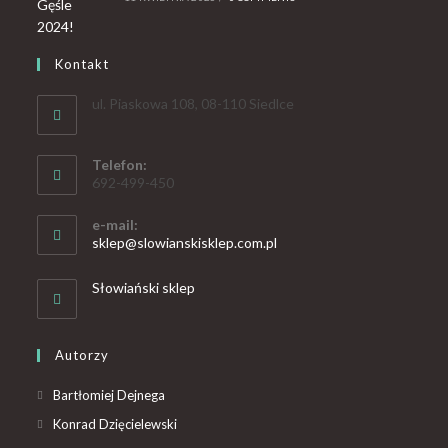
Kontakt
ul. Piaskowa 108, 08-110 Siedlce
Telefon:
692-499-450
e-mail:
sklep@slowianskisklep.com.pl
Słowiański sklep
Autorzy
Bartłomiej Dejnega
Konrad Dzięcielewski