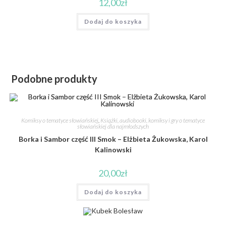
12,00
zł
Dodaj do koszyka
Podobne produkty
Komiksy o tematyce słowiańskiej
,
Książki, audiobooki, komiksy i gry o tematyce
słowiańskiej dla najmłodszych
Borka i Sambor część III Smok – Elżbieta Żukowska, Karol
Kalinowski
20,00
zł
Dodaj do koszyka