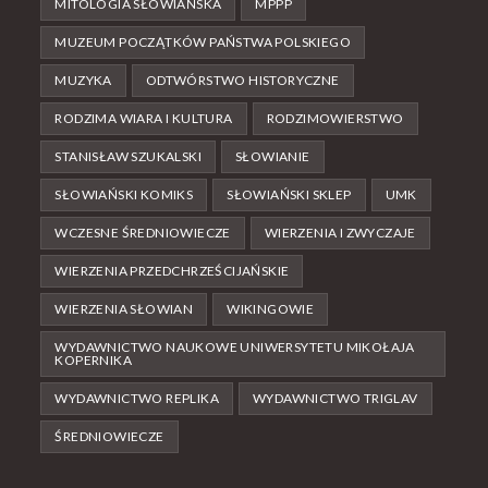
MITOLOGIA SŁOWIAŃSKA
MPPP
MUZEUM POCZĄTKÓW PAŃSTWA POLSKIEGO
MUZYKA
ODTWÓRSTWO HISTORYCZNE
RODZIMA WIARA I KULTURA
RODZIMOWIERSTWO
STANISŁAW SZUKALSKI
SŁOWIANIE
SŁOWIAŃSKI KOMIKS
SŁOWIAŃSKI SKLEP
UMK
WCZESNE ŚREDNIOWIECZE
WIERZENIA I ZWYCZAJE
WIERZENIA PRZEDCHRZEŚCIJAŃSKIE
WIERZENIA SŁOWIAN
WIKINGOWIE
WYDAWNICTWO NAUKOWE UNIWERSYTETU MIKOŁAJA
KOPERNIKA
WYDAWNICTWO REPLIKA
WYDAWNICTWO TRIGLAV
ŚREDNIOWIECZE