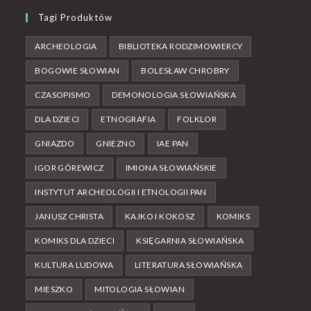
Tagi Produktów
ARCHEOLOGIA
BIBLIOTEKA RODZIMOWIERCY
BOGOWIE SŁOWIAN
BOLESŁAW CHROBRY
CZASOPISMO
DEMONOLOGIA SŁOWIAŃSKA
DLA DZIECI
ETNOGRAFIA
FOLKLOR
GNIAZDO
GNIEZNO
IAE PAN
IGOR GÓREWICZ
IMIONA SŁOWIAŃSKIE
INSTYTUT ARCHEOLOGII I ETNOLOGII PAN
JANUSZ CHRISTA
KAJKO I KOKOSZ
KOMIKS
KOMIKS DLA DZIECI
KSIĘGARNIA SŁOWIAŃSKA
KULTURA LUDOWA
LITERATURA SŁOWIAŃSKA
MIESZKO
MITOLOGIA SŁOWIAN