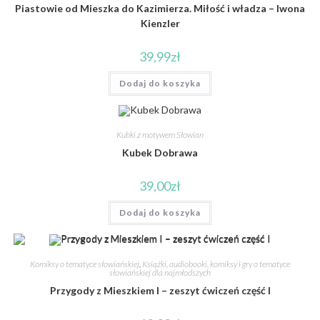
Piastowie od Mieszka do Kazimierza. Miłość i władza – Iwona
Kienzler
39,99
zł
Dodaj do koszyka
Kubki z motywem Słowian
Kubek Dobrawa
39,00
zł
Dodaj do koszyka
Komiksy o tematyce słowiańskiej
,
Książki, audiobooki, komiksy i gry o tematyce
słowiańskiej dla najmłodszych
Przygody z Mieszkiem I – zeszyt ćwiczeń część I