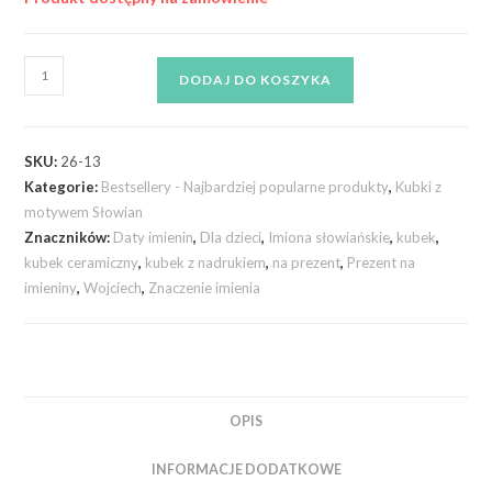
DODAJ DO KOSZYKA
SKU:
26-13
Kategorie:
Bestsellery - Najbardziej popularne produkty
,
Kubki z
motywem Słowian
Znaczników:
Daty imienin
,
Dla dzieci
,
Imiona słowiańskie
,
kubek
,
kubek ceramiczny
,
kubek z nadrukiem
,
na prezent
,
Prezent na
imieniny
,
Wojciech
,
Znaczenie imienia
OPIS
INFORMACJE DODATKOWE