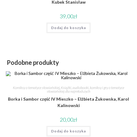
Kubek Stanisław
39,00
zł
Dodaj do koszyka
Podobne produkty
Komiksy o tematyce słowiańskiej
,
Książki, audiobooki, komiksy i gry o tematyce
słowiańskiej dla najmłodszych
Borka i Sambor część IV Mieszko – Elżbieta Żukowska, Karol
Kalinowski
20,00
zł
Dodaj do koszyka