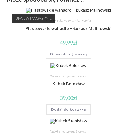
BRAK W MAGAZYNIE
Beletrystyka słowiańska
,
Książki
Piastowskie wahadło – Łukasz Malinowski
49,99
zł
Dowiedz się więcej
Kubki z motywem Słowian
Kubek Bolesław
39,00
zł
Dodaj do koszyka
Kubki z motywem Słowian