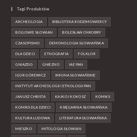
Tagi Produktów
ARCHEOLOGIA
BIBLIOTEKA RODZIMOWIERCY
BOGOWIE SŁOWIAN
BOLESŁAW CHROBRY
CZASOPISMO
DEMONOLOGIA SŁOWIAŃSKA
DLA DZIECI
ETNOGRAFIA
FOLKLOR
GNIAZDO
GNIEZNO
IAE PAN
IGOR GÓREWICZ
IMIONA SŁOWIAŃSKIE
INSTYTUT ARCHEOLOGII I ETNOLOGII PAN
JANUSZ CHRISTA
KAJKO I KOKOSZ
KOMIKS
KOMIKS DLA DZIECI
KSIĘGARNIA SŁOWIAŃSKA
KULTURA LUDOWA
LITERATURA SŁOWIAŃSKA
MIESZKO
MITOLOGIA SŁOWIAN