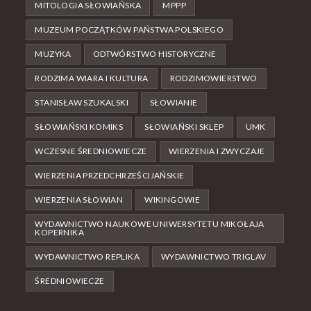
MITOLOGIA SŁOWIAŃSKA
MPPP
MUZEUM POCZĄTKÓW PAŃSTWA POLSKIEGO
MUZYKA
ODTWÓRSTWO HISTORYCZNE
RODZIMA WIARA I KULTURA
RODZIMOWIERSTWO
STANISŁAW SZUKALSKI
SŁOWIANIE
SŁOWIAŃSKI KOMIKS
SŁOWIAŃSKI SKLEP
UMK
WCZESNE ŚREDNIOWIECZE
WIERZENIA I ZWYCZAJE
WIERZENIA PRZEDCHRZEŚCIJAŃSKIE
WIERZENIA SŁOWIAN
WIKINGOWIE
WYDAWNICTWO NAUKOWE UNIWERSYTETU MIKOŁAJA
KOPERNIKA
WYDAWNICTWO REPLIKA
WYDAWNICTWO TRIGLAV
ŚREDNIOWIECZE