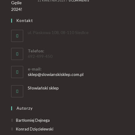
11 KWIETNIA 2025
/
0 COMMENTS
Kontakt
ul. Piaskowa 108, 08-110 Siedlce
Telefon:
692-499-450
e-mail:
sklep@slowianskisklep.com.pl
Słowiański sklep
Autorzy
Bartłomiej Dejnega
Konrad Dzięcielewski