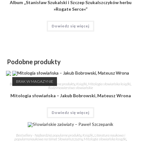
Album „Stanisław Szukalski i Szczep Szukalszczyków herbu
»Rogate Serce«”
Dowiedz się więcej
Podobne produkty
BRAK W MAGAZYNIE
Bestsellery - Najbardziej popularne produkty
,
Książki
,
Mitologia słowiańska książki
,
Rodzimowierstwo słowiańskie
Mitologia słowiańska – Jakub Bobrowski, Mateusz Wrona
Dowiedz się więcej
Bestsellery - Najbardziej popularne produkty
,
Książki
,
Literatura naukowa i
popularnonaukowa na temat Słowiańszczyzny
,
Mitologia słowiańska książki
,