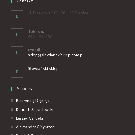
Kontakt
ul. Piaskowa 108, 08-110 Siedlce
Telefon:
692-499-450
e-mail:
sklep@slowianskisklep.com.pl
Słowiański sklep
Autorzy
Bartłomiej Dejnega
Konrad Dzięcielewski
Leszek Gardeła
Aleksander Gieysztor