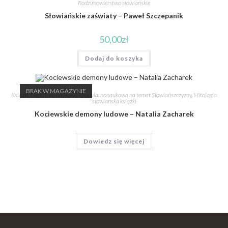
Rodzimowierstwo słowiańskie
Słowiańskie zaświaty – Paweł Szczepanik
50,00
zł
Dodaj do koszyka
BRAK W MAGAZYNIE
Książki
,
Literatura naukowa i popularnonaukowa na temat Słowiańszczyzny
,
Mitologia
słowiańska książki
Kociewskie demony ludowe – Natalia Zacharek
Dowiedz się więcej