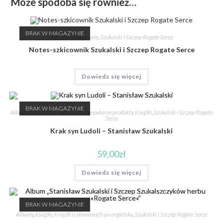
Może spodoba się również…
BRAK W MAGAZYNIE
Gadżety słowiańskie
,
Szukalski i Szczep Rogate Serce
Notes-szkicownik Szukalski i Szczep Rogate Serce
Dowiedz się więcej
BRAK W MAGAZYNIE
Albumy
,
Bestsellery - Najbardziej popularne produkty
,
Książki
,
Szukalski i Szczep Rogate
Serce
Krak syn Ludoli – Stanisław Szukalski
59,00
zł
Dowiedz się więcej
BRAK W MAGAZYNIE
Albumy
,
Książki
,
Książki o słowianach po angielsku
,
Szukalski i Szczep Rogate Serce