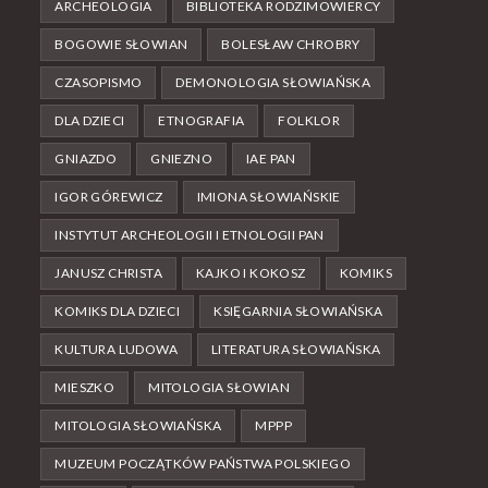
ARCHEOLOGIA
BIBLIOTEKA RODZIMOWIERCY
BOGOWIE SŁOWIAN
BOLESŁAW CHROBRY
CZASOPISMO
DEMONOLOGIA SŁOWIAŃSKA
DLA DZIECI
ETNOGRAFIA
FOLKLOR
GNIAZDO
GNIEZNO
IAE PAN
IGOR GÓREWICZ
IMIONA SŁOWIAŃSKIE
INSTYTUT ARCHEOLOGII I ETNOLOGII PAN
JANUSZ CHRISTA
KAJKO I KOKOSZ
KOMIKS
KOMIKS DLA DZIECI
KSIĘGARNIA SŁOWIAŃSKA
KULTURA LUDOWA
LITERATURA SŁOWIAŃSKA
MIESZKO
MITOLOGIA SŁOWIAN
MITOLOGIA SŁOWIAŃSKA
MPPP
MUZEUM POCZĄTKÓW PAŃSTWA POLSKIEGO