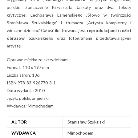
polskie tłumaczenie Krzysztofa Jaskuły oraz dwa teksty
krytyczne: Lechosława Lameńskiego „Słowo w twórczości
Stanisława Szukalskiego” i tłumacza „Artysta kompletny i
wieczne dziecko.” Całość ilustrowana jest
reprodukcjami rzeźb i
obrazów
Szukalskiego oraz fotografiami przedstawiającymi
artystę.
Oprawa: miękka ze skrzydełkami
Format: 110 x 197 mm
Liczba stron: 136
ISBN 978-83-926770-3-1
Data wydania: 2010
Język: polski, angielski
Wydawca:
Mimochodem
AUTOR
Stanisław Szukalski
WYDAWCA
Mimochodem