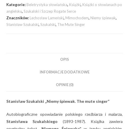
Kategorie:
Beletrystyka słowiańska
,
Książki
,
Książki o słowianach po
angielsku
,
Szukalski i Szczep Rogate Serce
Znaczników:
Lechosław Lameński
,
Mimochodem
,
Niemy śpiewak
,
Stanisław Szukalski
,
Szukalski
,
The Mute Singer
OPIS
INFORMACJE DODATKOWE
OPINIE (0)
Stanisław Szukalski „Niemy śpiewak. The mute singer”
Autobiograficzne opowiadanie polskiego rzeźbiarza i malarza,
Stanisława Szukalskiego
(1893-1987). Książka zawiera
oryginalny tekst
„Niemego Śpiewaka”
w języku angielskim,