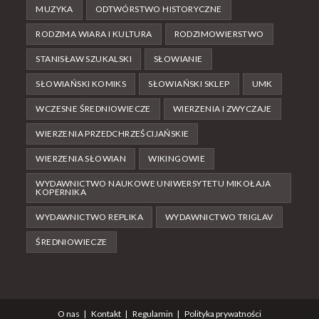
MUZYKA
ODTWÓRSTWO HISTORYCZNE
RODZIMA WIARA I KULTURA
RODZIMOWIERSTWO
STANISŁAW SZUKALSKI
SŁOWIANIE
SŁOWIAŃSKI KOMIKS
SŁOWIAŃSKI SKLEP
UMK
WCZESNE ŚREDNIOWIECZE
WIERZENIA I ZWYCZAJE
WIERZENIA PRZEDCHRZEŚCIJAŃSKIE
WIERZENIA SŁOWIAN
WIKINGOWIE
WYDAWNICTWO NAUKOWE UNIWERSYTETU MIKOŁAJA
KOPERNIKA
WYDAWNICTWO REPLIKA
WYDAWNICTWO TRIGLAV
ŚREDNIOWIECZE
O nas
Kontakt
Regulamin
Polityka prywatności