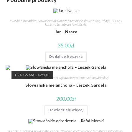
Muzyka słowiańska
,
Nowości wydawnicze o tematyce słowiańskiej
,
Płyty CD, DVD,
kasety o tematyce słowiańskiej
Jar – Nasze
35,00
zł
Dodaj do koszyka
BRAK W MAGAZYNIE
Albumy
,
Książki
,
Nowości wydawnicze o tematyce słowiańskiej
Słowiańska melancholia – Leszek Gardeła
200,00
zł
Dowiedz się więcej
Książki
,
Mitologia słowiańska książki
,
Nowości wydawnicze o tematyce słowiańskiej
,