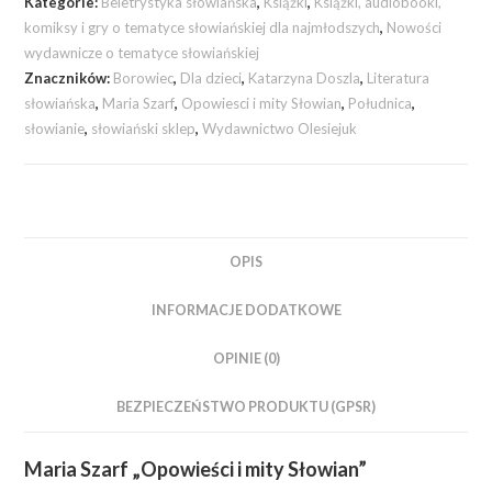
Kategorie:
Beletrystyka słowiańska
,
Książki
,
Książki, audiobooki,
komiksy i gry o tematyce słowiańskiej dla najmłodszych
,
Nowości
wydawnicze o tematyce słowiańskiej
Znaczników:
Borowiec
,
Dla dzieci
,
Katarzyna Doszla
,
Literatura
słowiańska
,
Maria Szarf
,
Opowiesci i mity Słowian
,
Południca
,
słowianie
,
słowiański sklep
,
Wydawnictwo Olesiejuk
OPIS
INFORMACJE DODATKOWE
OPINIE (0)
BEZPIECZEŃSTWO PRODUKTU (GPSR)
Maria Szarf „Opowieści i mity Słowian”