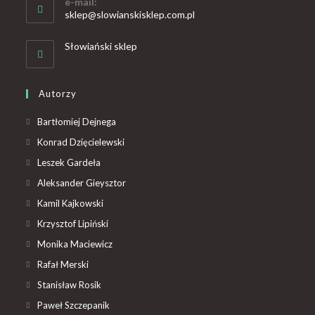
e-mail:
sklep@slowianskisklep.com.pl
Słowiański sklep
Autorzy
Bartłomiej Dejnega
Konrad Dzięcielewski
Leszek Gardeła
Aleksander Gieysztor
Kamil Kajkowski
Krzysztof Lipiński
Monika Maciewicz
Rafał Merski
Stanisław Rosik
Paweł Szczepanik