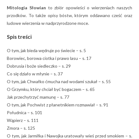
Mitologia Słowian
to zbiór opowieści o wierzeniach naszych
przodków. To także opisy bóstw, którym oddawano cześć oraz
ludowe wierzenia w nadprzyrodzone moce.
Spis treści
O tym, jak bieda wędruje po świecie – s. 5
Borowiec, borowa ciotka i prawo lasu – s. 17
Dobrusia i boże siedleczko – s. 29
Co się działo w młynie – s. 37
O tym, jak Chwałko ćmucha nad wodami szukał – s. 55
O Grzymku, który chciał być bogaczem – s. 65
Jak przechytrzyć mamunę – s. 77
O tym, jak Pochwist z płanetnikiem rozmawiał – s. 91
Południca – s. 101
Wąpierz – s. 111
Zmora – s. 125
O tym, jak Jarmiłka i Nawojka uratowały wieś przed smokiem – s.