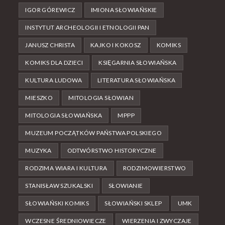
IGOR GÓREWICZ
IMIONA SŁOWIAŃSKIE
INSTYTUT ARCHEOLOGII I ETNOLOGII PAN
JANUSZ CHRISTA
KAJKO I KOKOSZ
KOMIKS
KOMIKS DLA DZIECI
KSIĘGARNIA SŁOWIAŃSKA
KULTURA LUDOWA
LITERATURA SŁOWIAŃSKA
MIESZKO
MITOLOGIA SŁOWIAN
MITOLOGIA SŁOWIAŃSKA
MPPP
MUZEUM POCZĄTKÓW PAŃSTWA POLSKIEGO
MUZYKA
ODTWÓRSTWO HISTORYCZNE
RODZIMA WIARA I KULTURA
RODZIMOWIERSTWO
STANISŁAW SZUKALSKI
SŁOWIANIE
SŁOWIAŃSKI KOMIKS
SŁOWIAŃSKI SKLEP
UMK
WCZESNE ŚREDNIOWIECZE
WIERZENIA I ZWYCZAJE