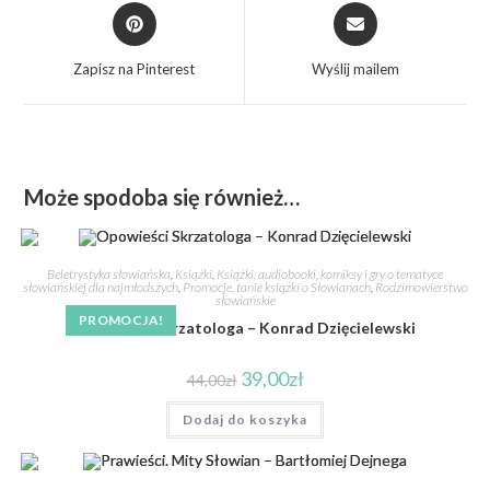
Zapisz na Pinterest
Wyślij mailem
Może spodoba się również…
Beletrystyka słowiańska
,
Książki
,
Książki, audiobooki, komiksy i gry o tematyce
słowiańskiej dla najmłodszych
,
Promocje, tanie książki o Słowianach
,
Rodzimowierstwo
słowiańskie
PROMOCJA!
Opowieści Skrzatologa – Konrad Dzięcielewski
39,00
zł
44,00
zł
Dodaj do koszyka