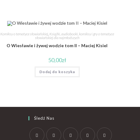
Komiksy o tematyce słowiańskiej
,
Książki, audiobooki, komiksy i gry o tematyce
słowiańskiej dla najmłodszych
O Wiesławie i żywej wodzie tom II – Maciej Kisiel
50,00
zł
Dodaj do koszyka
Śledź Nas