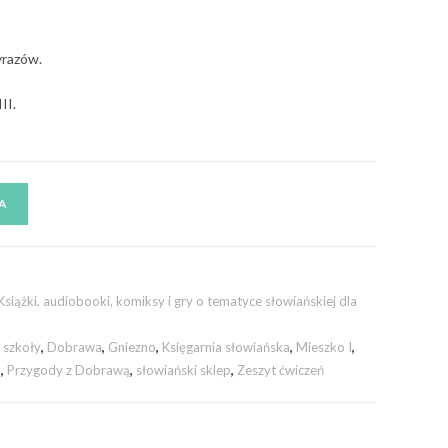
yrazów.
II.
A
Książki, audiobooki, komiksy i gry o tematyce słowiańskiej dla
 szkoły
,
Dobrawa
,
Gniezno
,
Księgarnia słowiańska
,
Mieszko I
,
o
,
Przygody z Dobrawą
,
słowiański sklep
,
Zeszyt ćwiczeń