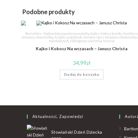
Podobne produkty
Bestsellery - Najbardziej popularne produkty
,
Kajko i Kokosz komiks
,
Komiksy 
tematyce słowiańskiej
,
Książki, audiobooki, komiksy i gry o tematyce słowiańskiej 
najmłodszych
,
Wikingowie: wierzenia, historia
Kajko i Kokosz Na wczasach – Janusz Christa
34,99
zł
Dodaj do koszyka
Aktualności, Zapowiedzi
Autor
Bartłom
Słowiański Dzień Dziecka
Konrad 