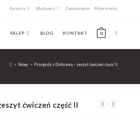
Autorzy
Wydawcy
Zamówienie
Moje konto
SKLEP
BLOG
KONTAKT
0
>
Sklep
>
Przygody z Dobrawą – zeszyt ćwiczeń część II
eszyt ćwiczeń część II