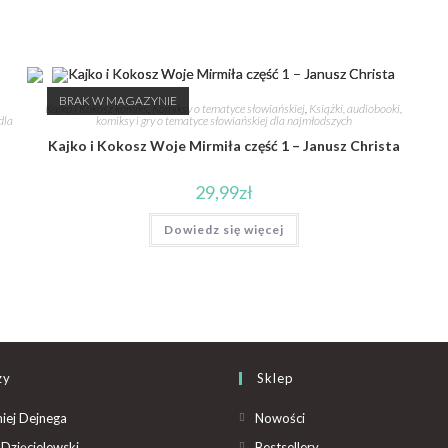
BRAK W MAGAZYNIE
o
Kajko i Kokosz komiks
,
Komiksy o tematyce słowiańskiej
,
Książki, audiobooki,
dla
komiksy i gry o tematyce słowiańskiej dla najmłodszych
Kajko i Kokosz Woje Mirmiła część 1 – Janusz Christa
29,99
zł
Dowiedz się więcej
zy
Sklep
iej Dejnega
Nowości
Dzięcielewski
Bestsellery