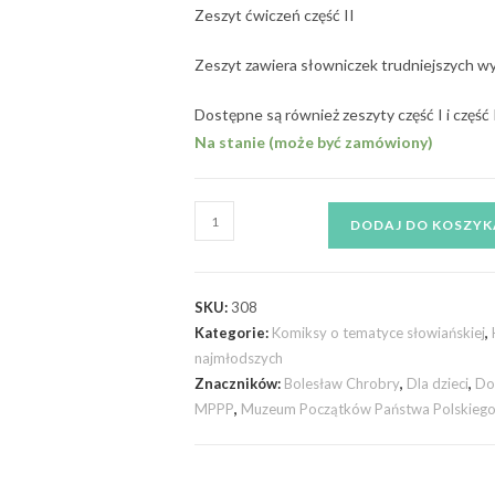
Zeszyt ćwiczeń część II
Zeszyt zawiera słowniczek trudniejszych w
Dostępne są również zeszyty część I i część I
Na stanie (może być zamówiony)
DODAJ DO KOSZYK
SKU:
308
Kategorie:
Komiksy o tematyce słowiańskiej
,
najmłodszych
Znaczników:
Bolesław Chrobry
,
Dla dzieci
,
Do
MPPP
,
Muzeum Początków Państwa Polskieg