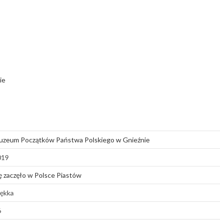
ie
uzeum Początków Państwa Polskiego w Gnieźnie
019
ę zaczęło w Polsce Piastów
ękka
6