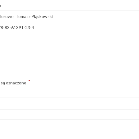
5
lorowe, Tomasz Pląskowski
78-83-61391-23-4
*
 są oznaczone