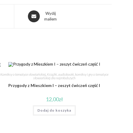
Wyślij
mailem
Komiksy o tematyce słowiańskiej
,
Książki, audiobooki, komiksy i gry o tematyce
słowiańskiej dla najmłodszych
Przygody z Mieszkiem I – zeszyt ćwiczeń część I
12,00
zł
Dodaj do koszyka