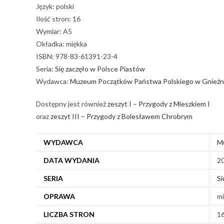
Język: polski
Ilość stron: 16
Wymiar: A5
Okładka: miękka
ISBN: 978-83-61391-23-4
Seria:
Się zaczęło w Polsce Piastów
Wydawca:
Muzeum Początków Państwa Polskiego w Gnieźn
Dostępny jest również
zeszyt I – Przygody z Mieszkiem I
oraz
zeszyt III – Przygody z Bolesławem Chrobrym
WYDAWCA
M
DATA WYDANIA
2
SERIA
Si
OPRAWA
mi
LICZBA STRON
1