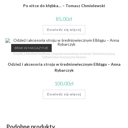
Po nitce do kłębka… – Tomasz Chmielewski
85,00
zł
Dowiedz się więcej
BRAK W MAGAZYNIE
Książki
,
Literatura naukowa i popularnonaukowa na temat Słowiańszczyzny
,
Odtwórstwo historyczne Słowian
Odzież i akcesoria stroju w średniowiecznym Elblągu – Anna
Rybarczyk
100,00
zł
Dowiedz się więcej
Podobne produkty