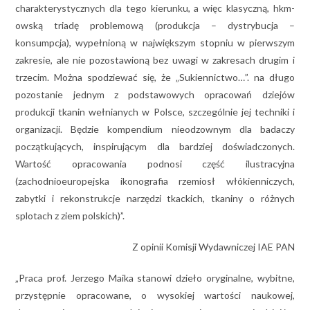
charakterystycznych dla tego kierunku, a więc klasyczną, hkm-
owską triadę problemową (produkcja – dystrybucja –
konsumpcja), wypełnioną w największym stopniu w pierwszym
zakresie, ale nie pozostawioną bez uwagi w zakresach drugim i
trzecim. Można spodziewać się, że „Sukiennictwo…”. na długo
pozostanie jednym z podstawowych opracowań dziejów
produkcji tkanin wełnianych w Polsce, szczególnie jej techniki i
organizacji. Będzie kompendium nieodzownym dla badaczy
początkujących, inspirującym dla bardziej doświadczonych.
Wartość opracowania podnosi część ilustracyjna
(zachodnioeuropejska ikonografia rzemiosł włókienniczych,
zabytki i rekonstrukcje narzędzi tkackich, tkaniny o różnych
splotach z ziem polskich)”.
Z opinii Komisji Wydawniczej IAE PAN
„Praca prof. Jerzego Maika stanowi dzieło oryginalne, wybitne,
przystępnie opracowane, o wysokiej wartości naukowej,