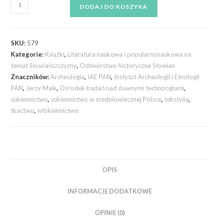
DODAJ DO KOSZYKA
SKU:
579
Kategorie:
Książki
,
Literatura naukowa i popularnonaukowa na
temat Słowiańszczyzny
,
Odtwórstwo historyczne Słowian
Znaczników:
Archeologia
,
IAE PAN
,
Instytut Archeologii i Etnologii
PAN
,
Jerzy Maik
,
Ośrodek badań nad dawnymi technoogiami
,
sukiennictwo
,
sukiennictwo w średniowiecznej Polsce
,
tekstylia
,
tkactwo
,
włókiennictwo
OPIS
INFORMACJE DODATKOWE
OPINIE (0)