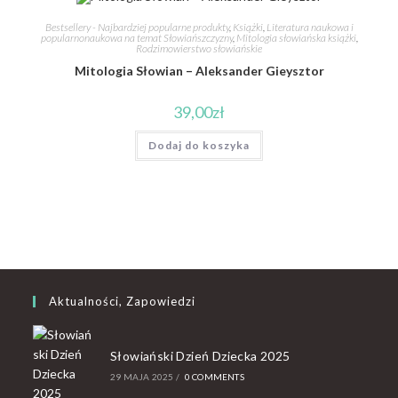
Bestsellery - Najbardziej popularne produkty
,
Książki
,
Literatura naukowa i
popularnonaukowa na temat Słowiańszczyzny
,
Mitologia słowiańska książki
,
Rodzimowierstwo słowiańskie
Mitologia Słowian – Aleksander Gieysztor
39,00
zł
Dodaj do koszyka
Aktualności, Zapowiedzi
Słowiański Dzień Dziecka 2025
29 MAJA 2025
/
0 COMMENTS