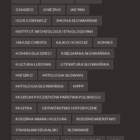
GNIAZDO
GNIEZNO
IAE PAN
IGOR GÓREWICZ
IMIONA SŁOWIAŃSKIE
INSTYTUT ARCHEOLOGII I ETNOLOGII PAN
JANUSZ CHRISTA
KAJKO I KOKOSZ
KOMIKS
KOMIKS DLA DZIECI
KSIĘGARNIA SŁOWIAŃSKA
KULTURA LUDOWA
LITERATURA SŁOWIAŃSKA
MIESZKO
MITOLOGIA SŁOWIAN
MITOLOGIA SŁOWIAŃSKA
MPPP
MUZEUM POCZĄTKÓW PAŃSTWA POLSKIEGO
MUZYKA
ODTWÓRSTWO HISTORYCZNE
RODZIMA WIARA I KULTURA
RODZIMOWIERSTWO
STANISŁAW SZUKALSKI
SŁOWIANIE