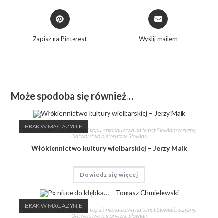
Zapisz na Pinterest
Wyślij mailem
Może spodoba się również…
BRAK W MAGAZYNIE
Książki
,
Literatura naukowa i popularnonaukowa na temat Słowiańszczyzny
,
Odtwórstwo historyczne Słowian
Włókiennictwo kultury wielbarskiej – Jerzy Maik
Dowiedz się więcej
BRAK W MAGAZYNIE
Książki
,
Literatura naukowa i popularnonaukowa na temat Słowiańszczyzny
,
Odtwórstwo historyczne Słowian