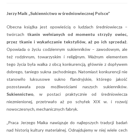
Jerzy Maik „Sukiennictwo w średniowiecznej Polsce”
Obecna książka jest opowieścią o ludziach średniowiecza –
twórcach
tkanin wełnianych od momentu strzyży owiec,
przez tkanie i wykańczanie tekstyliów, aż po ich sprzedaż
.
Opowiada o życiu codziennym sukienników – zawodowym, ale
też rodzinnym, towarzyskim i religijnym. Ważnym elementem
tego życia była walka z obcą konkurencją, głównie z dopływem
dobrego, taniego sukna zachodniego. Natomiast konkurencji nie
stanowiło luksusowe sukno flandryjskie, którego jakość
pozostawała poza możliwościami naszych sukienników.
Sukiennictwo
, w postaci praktycznie od średniowiecza
niezmienionej, przetrwało aż po schyłek XIX w. i rozwój
nowoczesnych, mechanicznych fabryk.
„Praca Jerzego Maika nawiązuje do najlepszych tradycji badań
nad historią kultury materialnej. Odnajdujemy w niej wiele cech