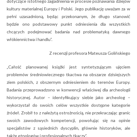
dotyczące istotnego zagadnienia w procesie poznawania dziejów
kultury materialnej Europy i Polski. Jego publikację uważam za w
pełni uzasadnioną, będąc przekonanym, że długo stanowić
będzie ono podstawowy punkt odniesienia dla wszystkich
chcących podejmować badania nad problematyką dawnego
włókiennictwa i handlu”.
Z recenzji profesora Mateusza Golińskiego
„Całość planowanej książki jest syntetyzującym ujęciem
problemów średniowiecznego tkactwa na obszarze dzisiejszych
ziem polskich, z obszernym odniesieniem do terenów Europy.
Badania przeprowadzono w konwencji właściwej dla archeologii
historycznej. Autor – identyfikujący siebie jako archeolog –
wykorzystał do swoich celów wszystkie dostępne kategorie
źródeł. Zrobił to z należytą ostrożnością, nie przekraczając granic
swoich zawodowych kompetencji, powołując się na opinie
specjalistów z sąsiednich dyscyplin, głównie historyków, ale
także etnologów i profesjonalnych tkaczy”.