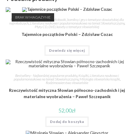
BRAK W MAGAZYNIE
Filmy o Słowianach
,
Książki, audiobooki, komiksy i gry o tematyce słowiańskiej dla
najmłodszych
,
Literatura naukowa i popularnonaukowa na temat Słowiańszczyzny
,
Płyty CD, DVD, kasety o tematyce słowiańskiej
Tajemnice początków Polski – Zdzisław Cozac
Dowiedz się więcej
Bestsellery - Najbardziej popularne produkty
,
Książki
,
Literatura naukowa i
popularnonaukowa na temat Słowiańszczyzny
,
Mitologia słowiańska książki
,
Rodzimowierstwo słowiańskie
Rzeczywistość mityczna Słowian północno-zachodnich i jej
materialne wyobrażenia – Paweł Szczepanik
52,00
zł
Dodaj do koszyka