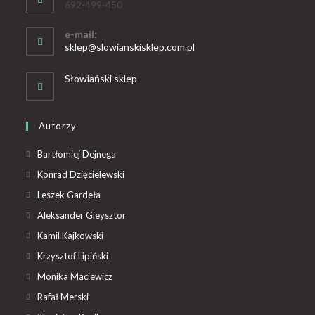
692-499-450
e-mail:
sklep@slowianskisklep.com.pl
Słowiański sklep
Autorzy
Bartłomiej Dejnega
Konrad Dzięcielewski
Leszek Gardeła
Aleksander Gieysztor
Kamil Kajkowski
Krzysztof Lipiński
Monika Maciewicz
Rafał Merski