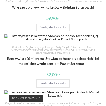
słowiańska książki
,
Promocje, tanie książki o Słowianach
,
Rodzimowierstwo słowiańskie
W kręgu upiorów i wilkołaków – Bohdan Baranowski
59,90
zł
Dodaj do koszyka
Bestsellery - Najbardziej popularne produkty
,
Książki
,
Literatura naukowa i
popularnonaukowa na temat Słowiańszczyzny
,
Mitologia słowiańska książki
,
Rodzimowierstwo słowiańskie
Rzeczywistość mityczna Słowian północno-zachodnich i jej
materialne wyobrażenia – Paweł Szczepanik
52,00
zł
Dodaj do koszyka
BRAK W MAGAZYNIE
Książki
,
Literatura naukowa i popularnonaukowa na temat Słowiańszczyzny
,
Mitologia
słowiańska książki
,
Rodzimowierstwo słowiańskie