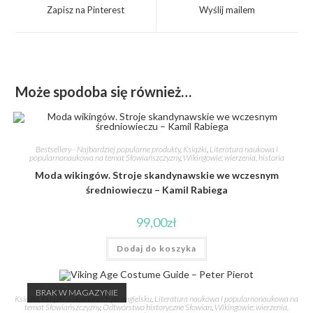
Zapisz na Pinterest
Wyślij mailem
Może spodoba się również…
Bestsellery - Najbardziej popularne produkty
,
Książki
,
Literatura naukowa i
popularnonaukowa na temat Słowiańszczyzny
,
Wikingowie: wierzenia, historia
Moda wikingów. Stroje skandynawskie we wczesnym
średniowieczu – Kamil Rabiega
99,00
zł
Dodaj do koszyka
BRAK W MAGAZYNIE
Książki
,
Książki o słowianach po angielsku
,
Literatura naukowa i popularnonaukowa na
temat Słowiańszczyzny
,
Odtwórstwo historyczne Słowian
,
Wikingowie: wierzenia,