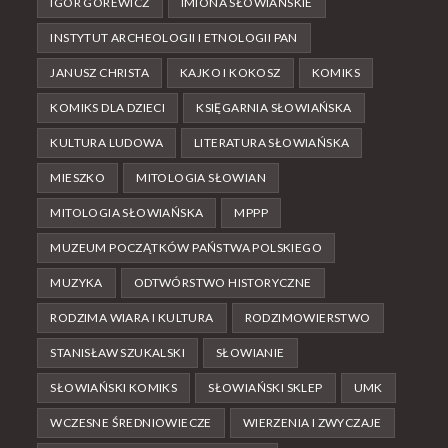
IGOR GÓREWICZ
IMIONA SŁOWIAŃSKIE
INSTYTUT ARCHEOLOGII I ETNOLOGII PAN
JANUSZ CHRISTA
KAJKO I KOKOSZ
KOMIKS
KOMIKS DLA DZIECI
KSIĘGARNIA SŁOWIAŃSKA
KULTURA LUDOWA
LITERATURA SŁOWIAŃSKA
MIESZKO
MITOLOGIA SŁOWIAN
MITOLOGIA SŁOWIAŃSKA
MPPP
MUZEUM POCZĄTKÓW PAŃSTWA POLSKIEGO
MUZYKA
ODTWÓRSTWO HISTORYCZNE
RODZIMA WIARA I KULTURA
RODZIMOWIERSTWO
STANISŁAW SZUKALSKI
SŁOWIANIE
SŁOWIAŃSKI KOMIKS
SŁOWIAŃSKI SKLEP
UMK
WCZESNE ŚREDNIOWIECZE
WIERZENIA I ZWYCZAJE