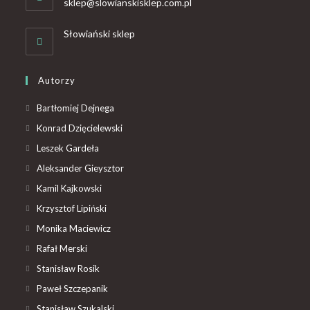
sklep@slowianskisklep.com.pl
Słowiański sklep
Autorzy
Bartłomiej Dejnega
Konrad Dzięcielewski
Leszek Gardeła
Aleksander Gieysztor
Kamil Kajkowski
Krzysztof Lipiński
Monika Maciewicz
Rafał Merski
Stanisław Rosik
Paweł Szczepanik
Stanisław Szukalski