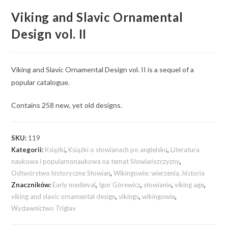
Viking and Slavic Ornamental
Design vol. II
Viking and Slavic Ornamental Design vol. II is a sequel of a
popular catalogue.
Contains 258 new, yet old designs.
SKU:
119
Kategorii:
Książki
,
Książki o słowianach po angielsku
,
Literatura
naukowa i popularnonaukowa na temat Słowiańszczyzny
,
Odtwórstwo historyczne Słowian
,
Wikingowie: wierzenia, historia
Znaczników:
Early medieval
,
Igor Górewicz
,
słowianie
,
viking age
,
viking and slavic ornamental design
,
vikings
,
wikingowie
,
Wydawnictwo Triglav