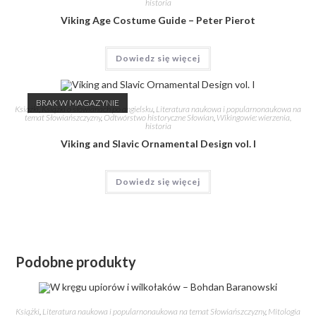
historia
Viking Age Costume Guide – Peter Pierot
Dowiedz się więcej
BRAK W MAGAZYNIE
Książki
,
Książki o słowianach po angielsku
,
Literatura naukowa i popularnonaukowa na
temat Słowiańszczyzny
,
Odtwórstwo historyczne Słowian
,
Wikingowie: wierzenia,
historia
Viking and Slavic Ornamental Design vol. I
Dowiedz się więcej
Podobne produkty
Książki
,
Literatura naukowa i popularnonaukowa na temat Słowiańszczyzny
,
Mitologia